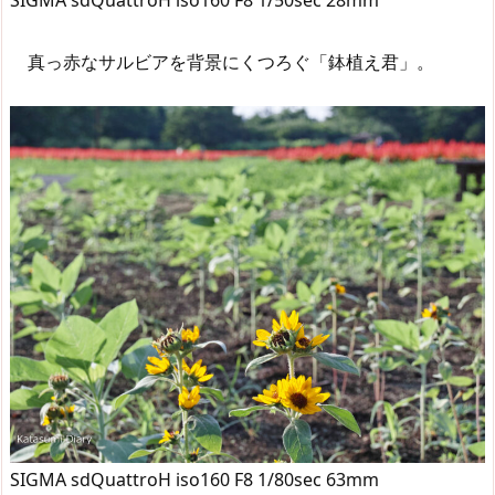
SIGMA sdQuattroH iso160 F8 1/50sec 28mm
真っ赤なサルビアを背景にくつろぐ「鉢植え君」。
SIGMA sdQuattroH iso160 F8 1/80sec 63mm