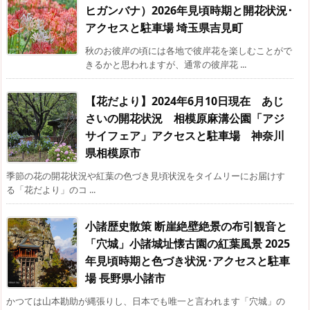
ヒガンバナ）2026年見頃時期と開花状況･
アクセスと駐車場 埼玉県吉見町
秋のお彼岸の頃には各地で彼岸花を楽しむことがで
きるかと思われますが、通常の彼岸花 ...
【花だより】2024年6月10日現在 あじ
さいの開花状況 相模原麻溝公園「アジ
サイフェア」アクセスと駐車場 神奈川
県相模原市
季節の花の開花状況や紅葉の色づき見頃状況をタイムリーにお届けす
る「花だより」のコ ...
小諸歴史散策 断崖絶壁絶景の布引観音と
「穴城」小諸城址懐古園の紅葉風景 2025
年見頃時期と色づき状況･アクセスと駐車
場 長野県小諸市
かつては山本勘助が縄張りし、日本でも唯一と言われます「穴城」の