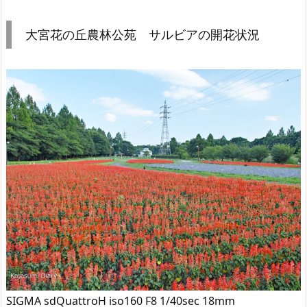
大宮花の丘農林公苑 サルビアの開花状況
SIGMA sdQuattroH iso160 F8 1/40sec 18mm