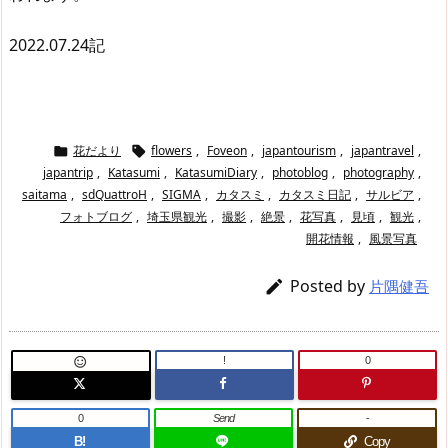
2022.07.24記
花だより
flowers
,
Foveon
,
japantourism
,
japantravel
,


japantrip
,
Katasumi
,
KatasumiDiary
,
photoblog
,
photography
,
saitama
,
sdQuattroH
,
SIGMA
,
カタスミ
,
カタスミ日記
,
サルビア
,
フォトブログ
,
埼玉県観光
,
撮影
,
絶景
,
花写真
,
見頃
,
観光
,
開花情報
,
風景写真
Posted by

片隅健吾
!
0

0
Send
-
B!
Copy