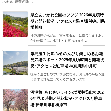
小諸城。廃藩置県に ...
県立あいかわ公園のツツジ 2026年見頃時
期と開花状況･アクセスと駐車場 神奈川県
愛川町
神奈川県の水がめ「宮ヶ瀬ダム」に隣接しますあい
かわ公園では、4万本とも言われます ...
厳島湿生公園の桜 のんびり楽しめるお花
見穴場スポット 2025年見頃時期と開花状
況･アクセスと駐車場 神奈川県中井町
暖かく過ごしやすい季節になり、お花見の時期を迎
えますと浮足立ってくる方も多いので ...
河津桜･あじさいラインの河津桜並木 202
6年見頃時期と開花状況･アクセスと駐車
場 神奈川県相模原市