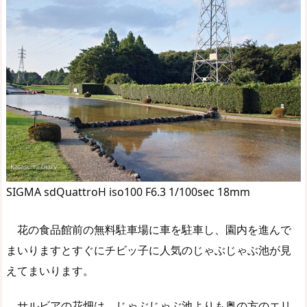
SIGMA sdQuattroH iso100 F6.3 1/100sec 18mm
花の食品館前の無料駐車場に車を駐車し、園内を進んで
まいりますとすぐにチビッ子に人気のじゃぶじゃぶ池が見
えてまいります。
サルビアの花畑は、じゃぶじゃぶ池よりも奥の方のエリ