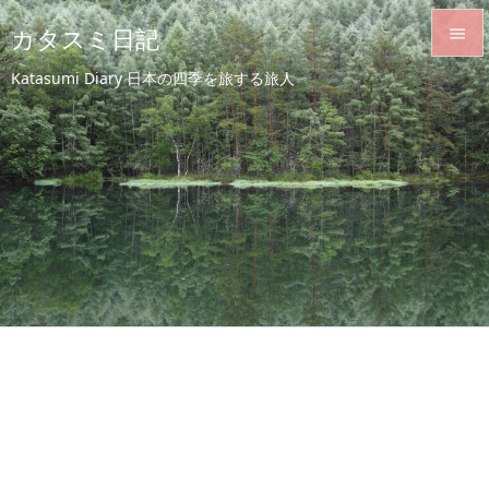
カタスミ日記


Katasumi Diary 日本の四季を旅する旅人
メニュ

サイド

前へ

次へ

検索