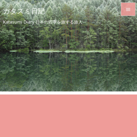
カタスミ日記


Katasumi Diary 日本の四季を旅する旅人
メニュ

サイド

前へ

次へ

検索