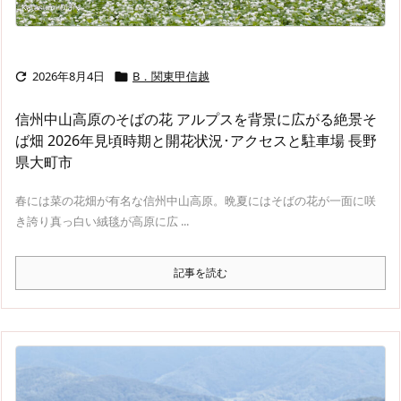
2026年8月4日
B．関東甲信越


信州中山高原のそばの花 アルプスを背景に広がる絶景そ
ば畑 2026年見頃時期と開花状況･アクセスと駐車場 長野
県大町市
春には菜の花畑が有名な信州中山高原。晩夏にはそばの花が一面に咲
き誇り真っ白い絨毯が高原に広 ...
記事を読む