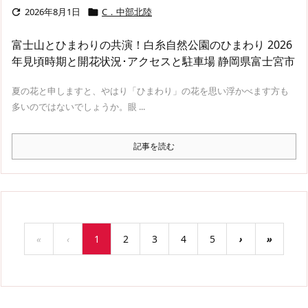
2026年8月1日
C．中部北陸


富士山とひまわりの共演！白糸自然公園のひまわり 2026
年見頃時期と開花状況･アクセスと駐車場 静岡県富士宮市
夏の花と申しますと、やはり「ひまわり」の花を思い浮かべます方も
多いのではないでしょうか。眼 ...
記事を読む
«
‹
1
2
3
4
5
›
»