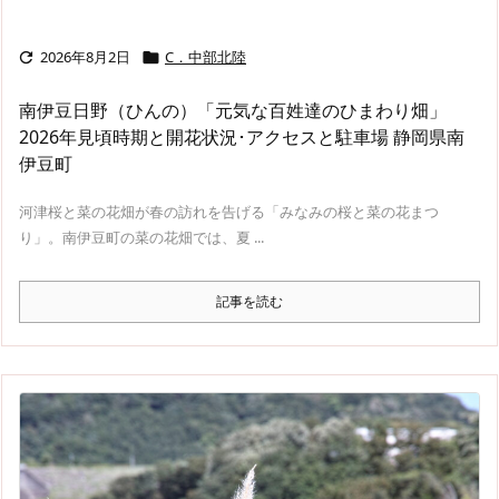
2026年8月2日
C．中部北陸


南伊豆日野（ひんの）「元気な百姓達のひまわり畑」
2026年見頃時期と開花状況･アクセスと駐車場 静岡県南
伊豆町
河津桜と菜の花畑が春の訪れを告げる「みなみの桜と菜の花まつ
り」。南伊豆町の菜の花畑では、夏 ...
記事を読む