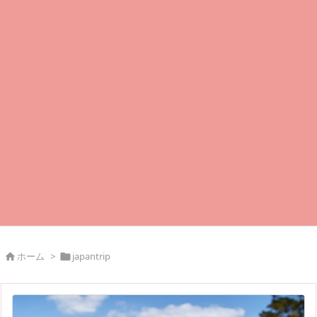
ホーム
>
japantrip

