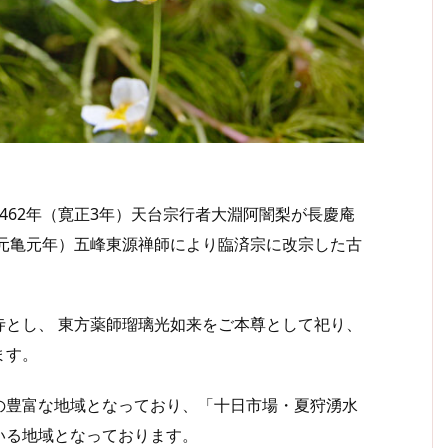
62年（寛正3年）天台宗行者大淵阿闇梨が長慶庵
（元亀元年）五峰東源禅師により臨済宗に改宗した古
とし、 東方薬師瑠璃光如来をご本尊として祀り、
ます。
豊富な地域となっており、「十日市場・夏狩湧水
いる地域となっております。