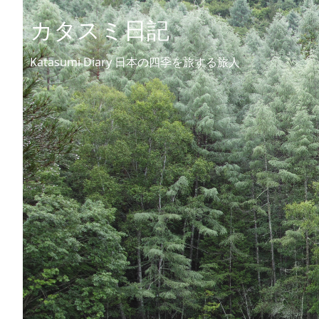
カタスミ日記
Katasumi Diary 日本の四季を旅する旅人