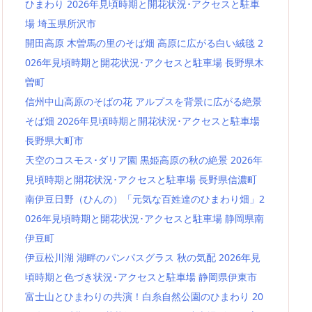
ひまわり 2026年見頃時期と開花状況･アクセスと駐車
場 埼玉県所沢市
開田高原 木曽馬の里のそば畑 高原に広がる白い絨毯 2
026年見頃時期と開花状況･アクセスと駐車場 長野県木
曽町
信州中山高原のそばの花 アルプスを背景に広がる絶景
そば畑 2026年見頃時期と開花状況･アクセスと駐車場
長野県大町市
天空のコスモス･ダリア園 黒姫高原の秋の絶景 2026年
見頃時期と開花状況･アクセスと駐車場 長野県信濃町
南伊豆日野（ひんの）「元気な百姓達のひまわり畑」2
026年見頃時期と開花状況･アクセスと駐車場 静岡県南
伊豆町
伊豆松川湖 湖畔のパンパスグラス 秋の気配 2026年見
頃時期と色づき状況･アクセスと駐車場 静岡県伊東市
富士山とひまわりの共演！白糸自然公園のひまわり 20