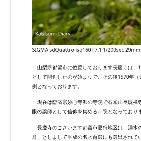
SIGMA sdQuattro iso160 F7.1 1/200sec 29mm
山梨県都留市に位置しております長慶寺は、14
として開創したのが始まりで、その後1570年
刹となっております。
現在は臨済宗妙心寺派の寺院で石頭山長慶禅寺
眼の薬師として信仰を集める寺院となっており
長慶寺のございます都留市夏狩地区は、湧水の
群」としまして平成の名水百選にも選出されて