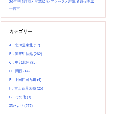
26年見頃時期と開花状況･アクセスと駐車場 静岡県富
士宮市
カテゴリー
A．北海道東北
(17)
B．関東甲信越
(282)
C．中部北陸
(95)
D．関西
(14)
E．中国四国九州
(4)
F．富士百景図鑑
(25)
G．その他
(3)
花だより
(977)