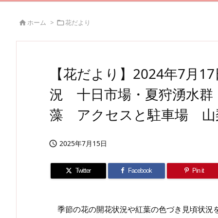
ホーム
>
花だより


【花だより】2024年7月
況 十日市場・夏狩湧水群
藻 アクセスと駐車場 山
2025年7月15日

Twitter
Facebook
Pin it
季節の花の開花状況や紅葉の色づき見頃状況を