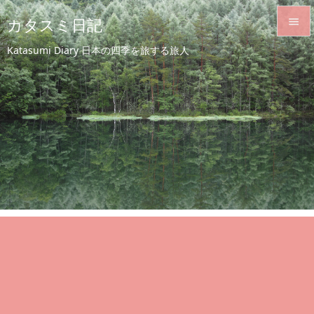
カタスミ日記


Katasumi Diary 日本の四季を旅する旅人
メニュ

サイド

前へ

次へ

検索