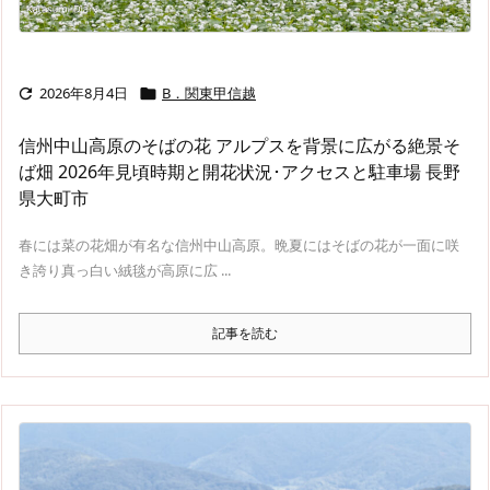
2026年8月4日
B．関東甲信越


信州中山高原のそばの花 アルプスを背景に広がる絶景そ
ば畑 2026年見頃時期と開花状況･アクセスと駐車場 長野
県大町市
春には菜の花畑が有名な信州中山高原。晩夏にはそばの花が一面に咲
き誇り真っ白い絨毯が高原に広 ...
記事を読む