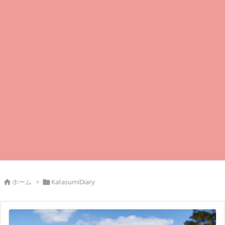
ホーム
>
KatasumiDiary

