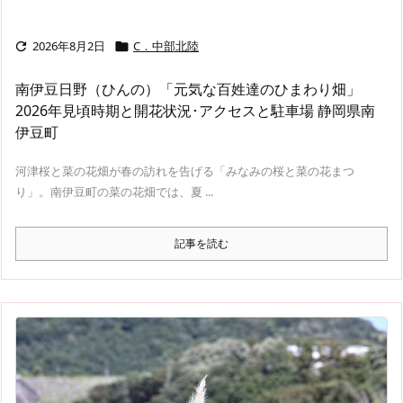
2026年8月2日
C．中部北陸


南伊豆日野（ひんの）「元気な百姓達のひまわり畑」
2026年見頃時期と開花状況･アクセスと駐車場 静岡県南
伊豆町
河津桜と菜の花畑が春の訪れを告げる「みなみの桜と菜の花まつ
り」。南伊豆町の菜の花畑では、夏 ...
記事を読む