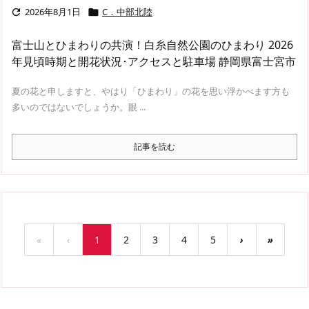
2026年8月1日
C．中部北陸


富士山とひまわりの共演！白糸自然公園のひまわり 2026
年見頃時期と開花状況･アクセスと駐車場 静岡県富士宮市
夏の花と申しますと、やはり「ひまわり」の花を思い浮かべます方も
多いのではないでしょうか。眼 ...
記事を読む
«
‹
1
2
3
4
5
›
»