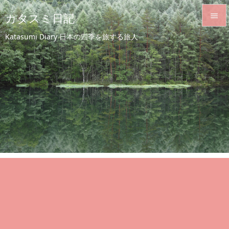
カタスミ日記


Katasumi Diary 日本の四季を旅する旅人
メニュ

サイド

前へ

次へ

検索