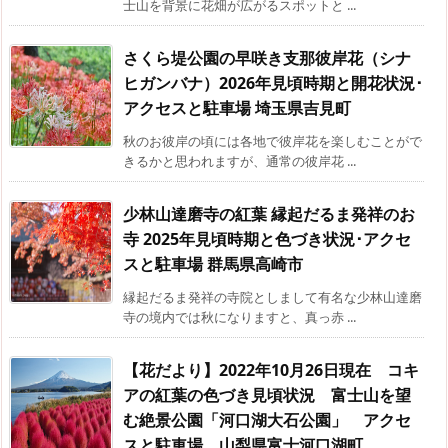
士山を背景に花畑が広がるスポットと ...
さくら堤公園の早咲き支那彼岸花（シナ
ヒガンバナ）2026年見頃時期と開花状況･
アクセスと駐車場 埼玉県吉見町
秋のお彼岸の頃には各地で彼岸花を楽しむことがで
きるかと思われますが、通常の彼岸花 ...
少林山達磨寺の紅葉 縁起だるま発祥のお
寺 2025年見頃時期と色づき状況･アクセ
スと駐車場 群馬県高崎市
縁起だるま発祥の寺院としまして有名な少林山達磨
寺の境内では秋になりますと、真っ赤 ...
【花だより】2022年10月26日現在 コキ
アの紅葉の色づき見頃状況 富士山を望
む絶景公園「河口湖大石公園」 アクセ
スと駐車場 山梨県富士河口湖町