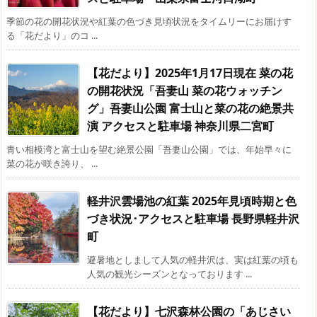
季節の花の開花状況や紅葉の色づき見頃状況をタイムリーにお届けす
る「花だより」のコ ...
【花だより】2025年1月17日現在 菜の花
の開花状況「吾妻山 菜の花ウォッチン
グ」吾妻山公園 富士山と菜の花の絶景共
演 アクセスと駐車場 神奈川県二宮町
青い相模湾と富士山を望む絶景公園「吾妻山公園」では、年始早々に
菜の花が咲き誇り、 ...
軽井沢雲場池の紅葉 2025年見頃時期と色
づき状況･アクセスと駐車場 長野県軽井沢
町
避暑地としまして人気の軽井沢は、実は紅葉の頃も
人気の観光シーズンとなっております ...
【花だより】七沢森林公園の「あじさい