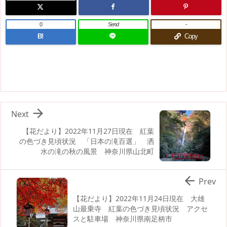
0
Send
-
B!
Copy

Next
【花だより】2022年11月27日現在 紅葉
の色づき見頃状況 「日本の滝百選」 洒
水の滝の秋の風景 神奈川県山北町

Prev
【花だより】2022年11月24日現在 大雄
山最乗寺 紅葉の色づき見頃状況 アクセ
スと駐車場 神奈川県南足柄市