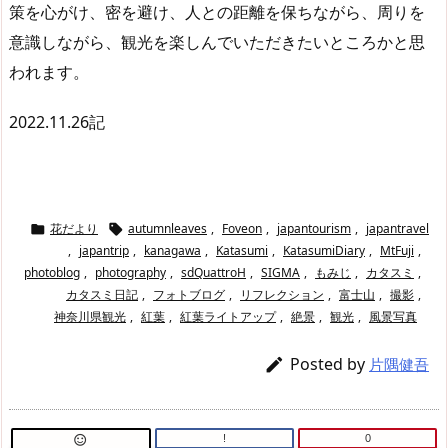
策を心がけ、密を避け、人との距離を保ちながら、周りを
意識しながら、観光を楽しんでいただきたいところかと思
われます。
2022.11.26記
花だより
autumnleaves
,
Foveon
,
japantourism
,
japantravel


,
japantrip
,
kanagawa
,
Katasumi
,
KatasumiDiary
,
MtFuji
,
photoblog
,
photography
,
sdQuattroH
,
SIGMA
,
もみじ
,
カタスミ
,
カタスミ日記
,
フォトブログ
,
リフレクション
,
富士山
,
撮影
,
神奈川県観光
,
紅葉
,
紅葉ライトアップ
,
絶景
,
観光
,
風景写真
Posted by

片隅健吾
!
0
