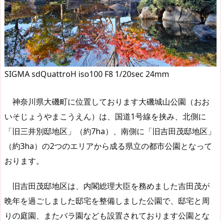
SIGMA sdQuattroH iso100 F8 1/20sec 24mm
神奈川県大磯町に位置しております大磯城山公園（おお
いそじょうやまこうえん）は、国道1号線を挟み、北側に
「旧三井別邸地区」（約7ha）、南側に「旧吉田茂邸地区」
（約3ha）の2つのエリアから成る県立の都市公園となって
おります。
旧吉田茂邸地区は、内閣総理大臣を務めました吉田茂が
晩年を過ごしました邸宅を整備しました公園で、邸宅と周
りの庭園、またバラ園なども設置されております公園とな