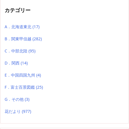
カテゴリー
A．北海道東北
(17)
B．関東甲信越
(282)
C．中部北陸
(95)
D．関西
(14)
E．中国四国九州
(4)
F．富士百景図鑑
(25)
G．その他
(3)
花だより
(977)