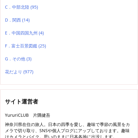
C．中部北陸
(95)
D．関西
(14)
E．中国四国九州
(4)
F．富士百景図鑑
(25)
G．その他
(3)
花だより
(977)
サイト運営者
YururiCLUB 片隅健吾
神奈川県在住の旅人。日本の四季を愛し、趣味で季節の風景をカ
メラで切り取り、SNSや個人ブログにアップしております。趣味
はカメラとバイク。思いのままに日本各地に出没します。