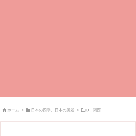
ホーム
>
日本の四季、日本の風景
>
D．関西


