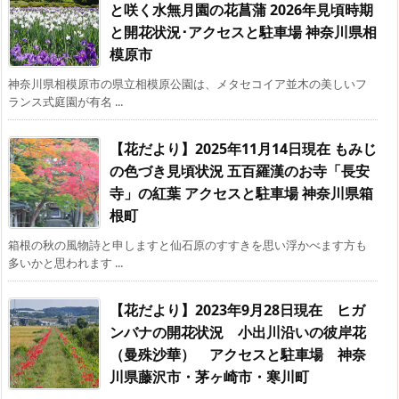
と咲く水無月園の花菖蒲 2026年見頃時期
と開花状況･アクセスと駐車場 神奈川県相
模原市
神奈川県相模原市の県立相模原公園は、メタセコイア並木の美しいフ
ランス式庭園が有名 ...
【花だより】2025年11月14日現在 もみじ
の色づき見頃状況 五百羅漢のお寺「長安
寺」の紅葉 アクセスと駐車場 神奈川県箱
根町
箱根の秋の風物詩と申しますと仙石原のすすきを思い浮かべます方も
多いかと思われます ...
【花だより】2023年9月28日現在 ヒガ
ンバナの開花状況 小出川沿いの彼岸花
（曼殊沙華） アクセスと駐車場 神奈
川県藤沢市・茅ヶ崎市・寒川町