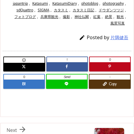
japantrip
,
Katasumi
,
KatasumiDiary
,
photoblog
,
photography
,
sdQuattro
,
SIGMA
,
カタスミ
,
カタスミ日記
,
ドウダンツツジ
,
フォトブログ
,
兵庫県観光
,
撮影
,
神社仏閣
,
紅葉
,
絶景
,
観光
,
風景写真
Posted by

片隅健吾
!
0

0
Send
-
B!
Copy

Next