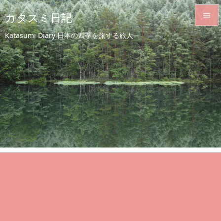
カタスミ日記


Katasumi Diary 日本の四季を旅する旅人
メニュ

サイド

前へ

次へ

検索