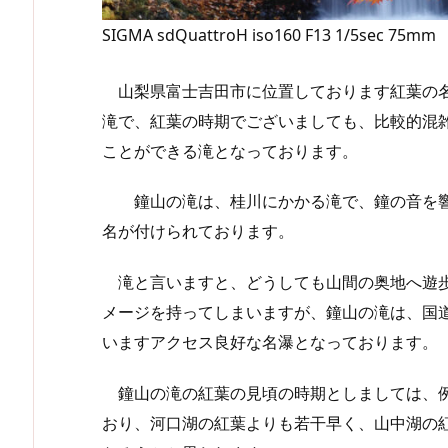
SIGMA sdQuattroH iso160 F13 1/5sec 75mm
山梨県富士吉田市に位置しております紅葉の名
滝で、紅葉の時期でございましても、比較的混
ことができる滝となっております。
鐘山の滝は、桂川にかかる滝で、鐘の音を響
名が付けられております。
滝と言いますと、どうしても山間の奥地へ遊歩
メージを持ってしまいますが、鐘山の滝は、国道
いますアクセス良好な名瀑となっております。
鐘山の滝の紅葉の見頃の時期としましては、例
おり、河口湖の紅葉よりも若干早く、山中湖の