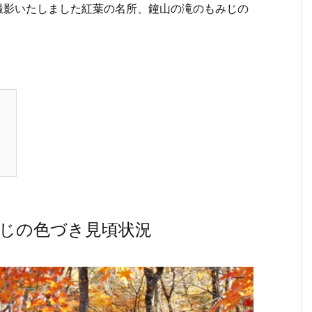
に撮影いたしました紅葉の名所、鐘山の滝のもみじの
況
じの色づき見頃状況