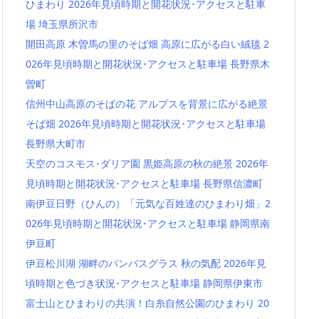
ひまわり 2026年見頃時期と開花状況･アクセスと駐車
場 埼玉県所沢市
開田高原 木曽馬の里のそば畑 高原に広がる白い絨毯 2
026年見頃時期と開花状況･アクセスと駐車場 長野県木
曽町
信州中山高原のそばの花 アルプスを背景に広がる絶景
そば畑 2026年見頃時期と開花状況･アクセスと駐車場
長野県大町市
天空のコスモス･ダリア園 黒姫高原の秋の絶景 2026年
見頃時期と開花状況･アクセスと駐車場 長野県信濃町
南伊豆日野（ひんの）「元気な百姓達のひまわり畑」2
026年見頃時期と開花状況･アクセスと駐車場 静岡県南
伊豆町
伊豆松川湖 湖畔のパンパスグラス 秋の気配 2026年見
頃時期と色づき状況･アクセスと駐車場 静岡県伊東市
富士山とひまわりの共演！白糸自然公園のひまわり 20