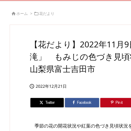
ホーム
>
花だより


【花だより】2022年11
滝」 もみじの色づき見
山梨県富士吉田市
2022年12月21日

Twitter
Facebook
Pin it
季節の花の開花状況や紅葉の色づき見頃状況を