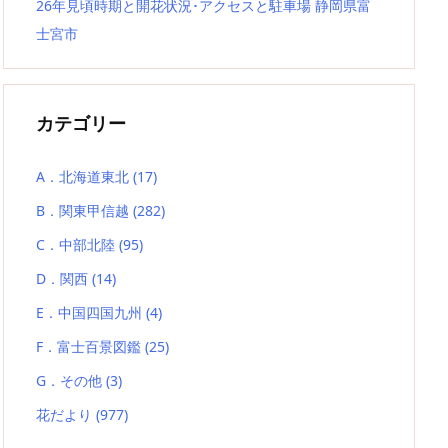
26年見頃時期と開花状況･アクセスと駐車場 静岡県富
士宮市
カテゴリー
A．北海道東北
(17)
B．関東甲信越
(282)
C．中部北陸
(95)
D．関西
(14)
E．中国四国九州
(4)
F．富士百景図鑑
(25)
G．その他
(3)
花だより
(977)