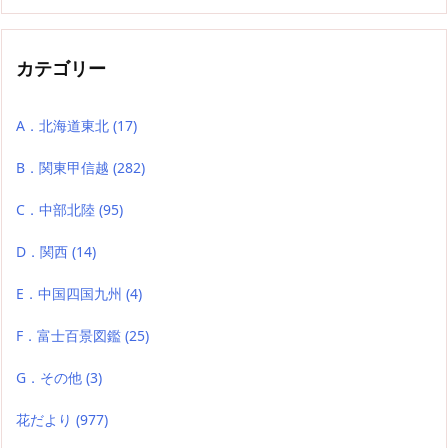
カテゴリー
A．北海道東北
(17)
B．関東甲信越
(282)
C．中部北陸
(95)
D．関西
(14)
E．中国四国九州
(4)
F．富士百景図鑑
(25)
G．その他
(3)
花だより
(977)