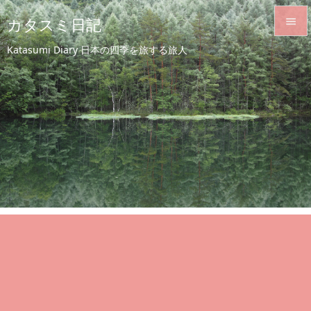
カタスミ日記


Katasumi Diary 日本の四季を旅する旅人
メニュ

サイド

前へ

次へ

検索