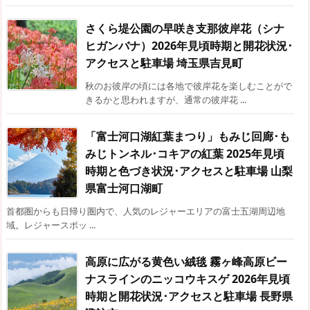
さくら堤公園の早咲き支那彼岸花（シナ
ヒガンバナ）2026年見頃時期と開花状況･
アクセスと駐車場 埼玉県吉見町
秋のお彼岸の頃には各地で彼岸花を楽しむことがで
きるかと思われますが、通常の彼岸花 ...
「富士河口湖紅葉まつり」もみじ回廊･も
みじトンネル･コキアの紅葉 2025年見頃
時期と色づき状況･アクセスと駐車場 山梨
県富士河口湖町
首都圏からも日帰り圏内で、人気のレジャーエリアの富士五湖周辺地
域。レジャースポッ ...
高原に広がる黄色い絨毯 霧ヶ峰高原ビー
ナスラインのニッコウキスゲ 2026年見頃
時期と開花状況･アクセスと駐車場 長野県