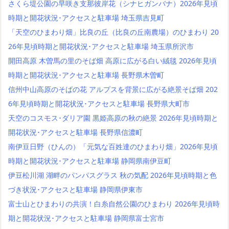
さくら堤公園の早咲き支那彼岸花（シナヒガンバナ）2026年見頃
時期と開花状況･アクセスと駐車場 埼玉県吉見町
「天空のひまわり畑」比良の丘（比良の丘南農場）のひまわり 20
26年見頃時期と開花状況･アクセスと駐車場 埼玉県所沢市
開田高原 木曽馬の里のそば畑 高原に広がる白い絨毯 2026年見頃
時期と開花状況･アクセスと駐車場 長野県木曽町
信州中山高原のそばの花 アルプスを背景に広がる絶景そば畑 202
6年見頃時期と開花状況･アクセスと駐車場 長野県大町市
天空のコスモス･ダリア園 黒姫高原の秋の絶景 2026年見頃時期と
開花状況･アクセスと駐車場 長野県信濃町
南伊豆日野（ひんの）「元気な百姓達のひまわり畑」2026年見頃
時期と開花状況･アクセスと駐車場 静岡県南伊豆町
伊豆松川湖 湖畔のパンパスグラス 秋の気配 2026年見頃時期と色
づき状況･アクセスと駐車場 静岡県伊東市
富士山とひまわりの共演！白糸自然公園のひまわり 2026年見頃時
期と開花状況･アクセスと駐車場 静岡県富士宮市