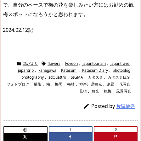
で、自分のペースで梅の花を楽しみたい方にはお勧めの観
梅スポットになろうかと思われます。
2024.02.12記
花だより
flowers
,
Foveon
,
japantourism
,
japantravel
,


japantrip
,
kanagawa
,
Katasumi
,
KatasumiDiary
,
photoblog
,
photography
,
sdQuattro
,
SIGMA
,
カタスミ
,
カタスミ日記
,
フォトブログ
,
撮影
,
梅
,
梅園
,
梅林
,
神奈川県観光
,
絶景
,
花写真
,
見頃
,
観光
,
観梅
,
風景写真
Posted by

片隅健吾
!
0
