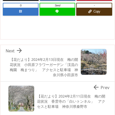
0
Send
-
B!
Copy

Next
【花だより】2024年2月13日現在 梅の開
花状況 小田原フラワーガーデン「渓流の
梅園 梅まつり」 アクセスと駐車場 神
奈川県小田原市

Prev
【花だより】2024年2月11日現在 梅の開
花状況 香雲寺の「白いトンネル」 アク
セスと駐車場 神奈川県秦野市