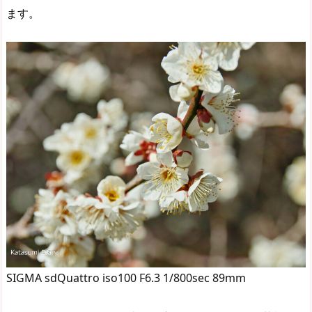
ます。
SIGMA sdQuattro iso100 F6.3 1/800sec 89mm