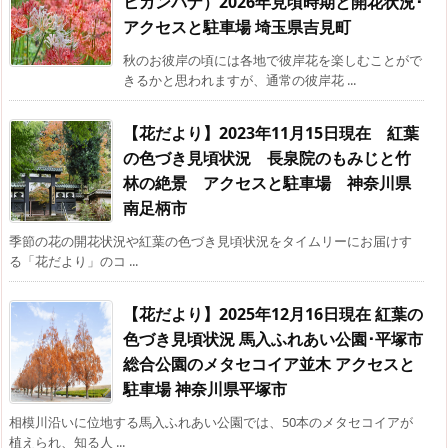
ヒガンバナ）2026年見頃時期と開花状況･
アクセスと駐車場 埼玉県吉見町
秋のお彼岸の頃には各地で彼岸花を楽しむことがで
きるかと思われますが、通常の彼岸花 ...
【花だより】2023年11月15日現在 紅葉
の色づき見頃状況 長泉院のもみじと竹
林の絶景 アクセスと駐車場 神奈川県
南足柄市
季節の花の開花状況や紅葉の色づき見頃状況をタイムリーにお届けす
る「花だより」のコ ...
【花だより】2025年12月16日現在 紅葉の
色づき見頃状況 馬入ふれあい公園･平塚市
総合公園のメタセコイア並木 アクセスと
駐車場 神奈川県平塚市
相模川沿いに位地する馬入ふれあい公園では、50本のメタセコイアが
植えられ、知る人 ...