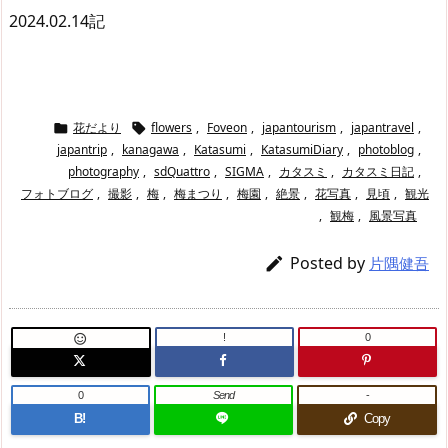
2024.02.14記
花だより
flowers
,
Foveon
,
japantourism
,
japantravel
,


japantrip
,
kanagawa
,
Katasumi
,
KatasumiDiary
,
photoblog
,
photography
,
sdQuattro
,
SIGMA
,
カタスミ
,
カタスミ日記
,
フォトブログ
,
撮影
,
梅
,
梅まつり
,
梅園
,
絶景
,
花写真
,
見頃
,
観光
,
観梅
,
風景写真
Posted by

片隅健吾
!
0

0
Send
-
B!
Copy