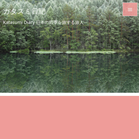
カタスミ日記


Katasumi Diary 日本の四季を旅する旅人
メニュ

サイド

前へ

次へ

検索