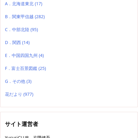
A．北海道東北
(17)
B．関東甲信越
(282)
C．中部北陸
(95)
D．関西
(14)
E．中国四国九州
(4)
F．富士百景図鑑
(25)
G．その他
(3)
花だより
(977)
サイト運営者
YururiCLUB 片隅健吾