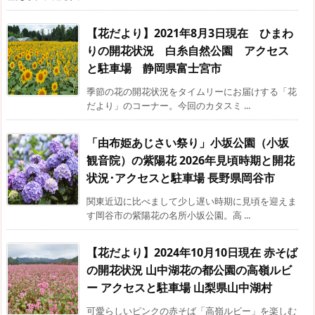
【花だより】2021年8月3日現在 ひまわ
りの開花状況 白糸自然公園 アクセス
と駐車場 静岡県富士宮市
季節の花の開花状況をタイムリーにお届けする「花
だより」のコーナー。今回のカタスミ ...
「由布姫あじさい祭り」小坂公園（小坂
観音院）の紫陽花 2026年見頃時期と開花
状況･アクセスと駐車場 長野県岡谷市
関東近辺に比べまして少し遅い時期に見頃を迎えま
す岡谷市の紫陽花の名所小坂公園。高 ...
【花だより】2024年10月10日現在 赤そば
の開花状況 山中湖花の都公園の高嶺ルビ
ー アクセスと駐車場 山梨県山中湖村
可愛らしいピンクの赤そば「高嶺ルビー」を楽しむ