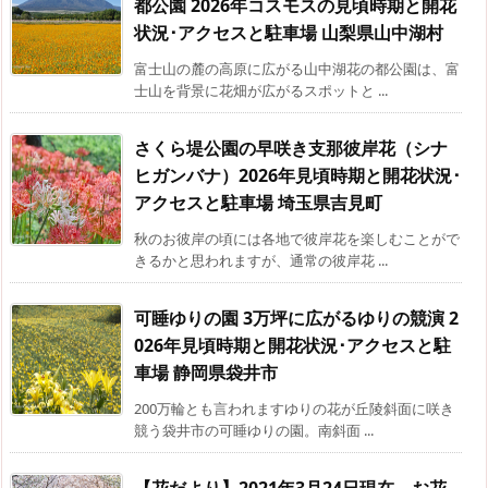
都公園 2026年コスモスの見頃時期と開花
状況･アクセスと駐車場 山梨県山中湖村
富士山の麓の高原に広がる山中湖花の都公園は、富
士山を背景に花畑が広がるスポットと ...
さくら堤公園の早咲き支那彼岸花（シナ
ヒガンバナ）2026年見頃時期と開花状況･
アクセスと駐車場 埼玉県吉見町
秋のお彼岸の頃には各地で彼岸花を楽しむことがで
きるかと思われますが、通常の彼岸花 ...
可睡ゆりの園 3万坪に広がるゆりの競演 2
026年見頃時期と開花状況･アクセスと駐
車場 静岡県袋井市
200万輪とも言われますゆりの花が丘陵斜面に咲き
競う袋井市の可睡ゆりの園。南斜面 ...
【花だより】2021年3月24日現在 お花