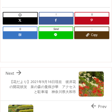
!
0

0
Send
-
B!
Copy

Next
【花だより】2021年9月16日現在 彼岸花
の開花状況 泉の森の曼殊沙華 アクセス
と駐車場 神奈川県大和市

Prev