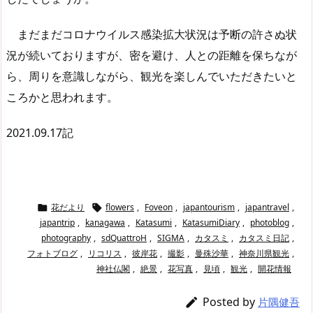
まだまだコロナウイルス感染拡大状況は予断の許さぬ状
況が続いておりますが、密を避け、人との距離を保ちなが
ら、周りを意識しながら、観光を楽しんでいただきたいと
ころかと思われます。
2021.09.17記
花だより
flowers
,
Foveon
,
japantourism
,
japantravel
,


japantrip
,
kanagawa
,
Katasumi
,
KatasumiDiary
,
photoblog
,
photography
,
sdQuattroH
,
SIGMA
,
カタスミ
,
カタスミ日記
,
フォトブログ
,
リコリス
,
彼岸花
,
撮影
,
曼殊沙華
,
神奈川県観光
,
神社仏閣
,
絶景
,
花写真
,
見頃
,
観光
,
開花情報
Posted by

片隅健吾