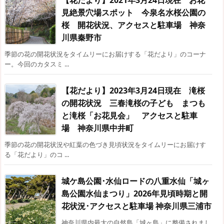
見絶景穴場スポット 今泉名水桜公園の
桜 開花状況、アクセスと駐車場 神奈
川県秦野市
季節の花の開花状況をタイムリーにお届けする「花だより」のコーナ
ー。今回のカタスミ ...
【花だより】2023年3月24日現在 滝桜
の開花状況 三春滝桜の子ども まつも
と滝桜「お花見会」 アクセスと駐車
場 神奈川県中井町
季節の花の開花状況や紅葉の色づき見頃状況をタイムリーにお届けす
る「花だより」のコ ...
城ケ島公園･水仙ロードの八重水仙「城ヶ
島公園水仙まつり」2026年見頃時期と開
花状況･アクセスと駐車場 神奈川県三浦市
神奈川県内最大の自然島「城ヶ島」に整備されまし