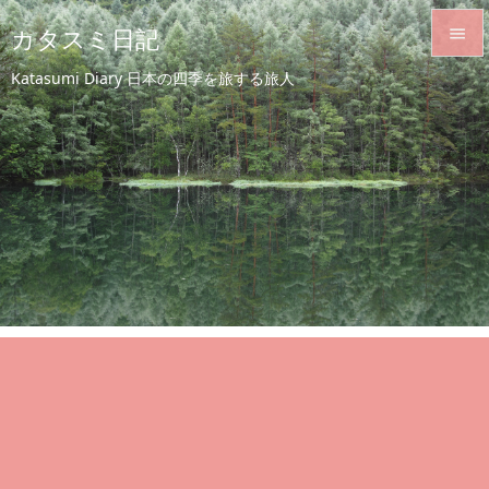
カタスミ日記


Katasumi Diary 日本の四季を旅する旅人
メニュ

サイド

前へ

次へ

検索