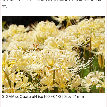
す。
SIGMA sdQuattroH iso100 F8 1/320sec 41mm