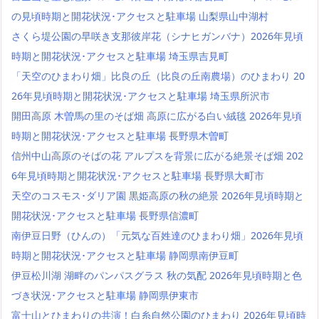
の見頃時期と開花状況･アクセスと駐車場 山梨県山中湖村
さくら堤公園の早咲き支那彼岸花（シナヒガンバナ）2026年見頃
時期と開花状況･アクセスと駐車場 埼玉県吉見町
「天空のひまわり畑」比良の丘（比良の丘南農場）のひまわり 20
26年見頃時期と開花状況･アクセスと駐車場 埼玉県所沢市
開田高原 木曽馬の里のそば畑 高原に広がる白い絨毯 2026年見頃
時期と開花状況･アクセスと駐車場 長野県木曽町
信州中山高原のそばの花 アルプスを背景に広がる絶景そば畑 202
6年見頃時期と開花状況･アクセスと駐車場 長野県大町市
天空のコスモス･ダリア園 黒姫高原の秋の絶景 2026年見頃時期と
開花状況･アクセスと駐車場 長野県信濃町
南伊豆日野（ひんの）「元気な百姓達のひまわり畑」2026年見頃
時期と開花状況･アクセスと駐車場 静岡県南伊豆町
伊豆松川湖 湖畔のパンパスグラス 秋の気配 2026年見頃時期と色
づき状況･アクセスと駐車場 静岡県伊東市
富士山とひまわりの共演！白糸自然公園のひまわり 2026年見頃時