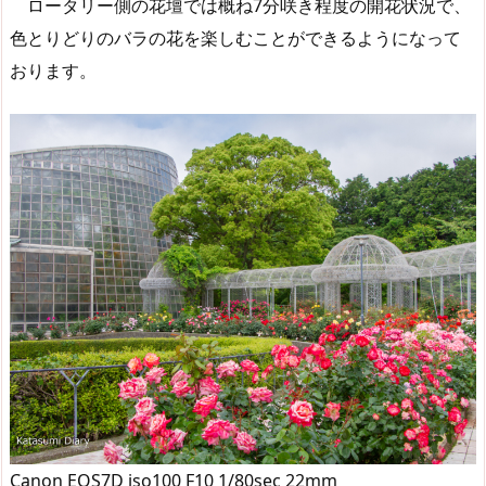
ロータリー側の花壇では概ね7分咲き程度の開花状況で、
色とりどりのバラの花を楽しむことができるようになって
おります。
Canon EOS7D iso100 F10 1/80sec 22mm