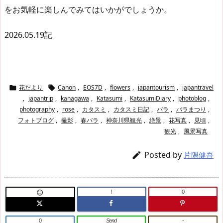
をお気軽に楽しんでみてはいかがでしょうか。
2026.05.19記
花だより
Canon
,
EOS7D
,
flowers
,
japantourism
,
japantravel


,
japantrip
,
kanagawa
,
Katasumi
,
KatasumiDiary
,
photoblog
,
photography
,
rose
,
カタスミ
,
カタスミ日記
,
バラ
,
バラまつり
,
フォトブログ
,
撮影
,
春バラ
,
神奈川県観光
,
絶景
,
花写真
,
見頃
,
観光
,
風景写真
Posted by

片隅健吾
!
0

0
Send
-