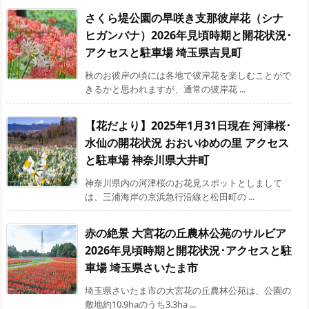
さくら堤公園の早咲き支那彼岸花（シナ
ヒガンバナ）2026年見頃時期と開花状況･
アクセスと駐車場 埼玉県吉見町
秋のお彼岸の頃には各地で彼岸花を楽しむことがで
きるかと思われますが、通常の彼岸花 ...
【花だより】2025年1月31日現在 河津桜･
水仙の開花状況 おおいゆめの里 アクセス
と駐車場 神奈川県大井町
神奈川県内の河津桜のお花見スポットとしまして
は、三浦海岸の京浜急行沿線と松田町の ...
赤の絶景 大宮花の丘農林公苑のサルビア
2026年見頃時期と開花状況･アクセスと駐
車場 埼玉県さいたま市
埼玉県さいたま市の大宮花の丘農林公苑は、公園の
敷地約10.9haのうち3.3ha ...