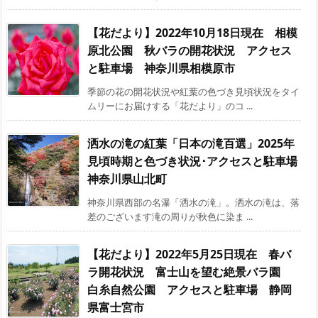
【花だより】2022年10月18日現在 相模
原北公園 秋バラの開花状況 アクセス
と駐車場 神奈川県相模原市
季節の花の開花状況や紅葉の色づき見頃状況をタイ
ムリーにお届けする「花だより」のコ ...
洒水の滝の紅葉「日本の滝百選」2025年
見頃時期と色づき状況･アクセスと駐車場
神奈川県山北町
神奈川県西部の名瀑「洒水の滝」。洒水の滝は、落
差のございます滝の周りが秋色に染ま ...
【花だより】2022年5月25日現在 春バ
ラ開花状況 富士山を望む絶景バラ園
白糸自然公園 アクセスと駐車場 静岡
県富士宮市