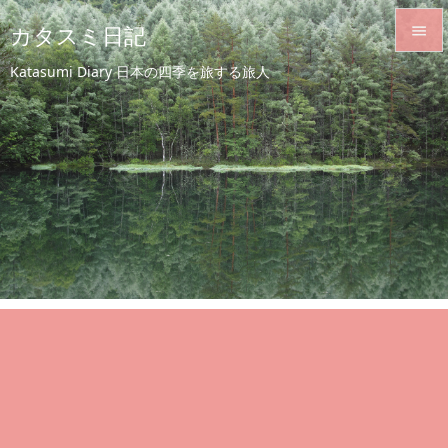
カタスミ日記


Katasumi Diary 日本の四季を旅する旅人
メニュ

サイド

前へ

次へ

検索