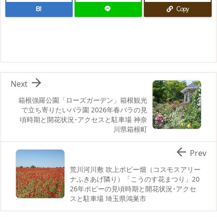
B!
Copy

Next
箱根強羅公園「ローズガーデン」箱根観光
で立ち寄りたいバラ園 2026年春バラの見
頃時期と開花状況･アクセスと駐車場 神奈
川県箱根町

Prev
荒川河川敷 吹上ポピー畑（コスモスアリー
ナふきあげ隣り）「こうのす花まつり」20
26年ポピーの見頃時期と開花状況･アクセ
スと駐車場 埼玉県鴻巣市