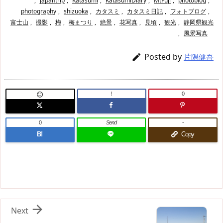
,
japantrip
,
Katasumi
,
KatasumiDiary
,
MtFuji
,
photoblog
,
photography
,
shizuoka
,
カタスミ
,
カタスミ日記
,
フォトブログ
,
富士山
,
撮影
,
梅
,
梅まつり
,
絶景
,
花写真
,
見頃
,
観光
,
静岡県観光
,
風景写真
Posted by

片隅健吾
!
0

0
Send
-
B!
Copy

Next