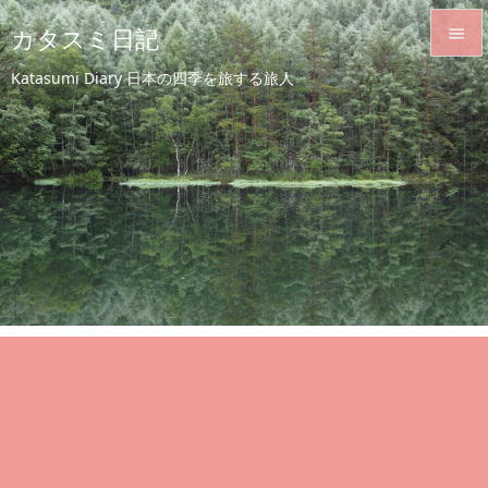
カタスミ日記


Katasumi Diary 日本の四季を旅する旅人
メニュ

サイド

前へ

次へ

検索