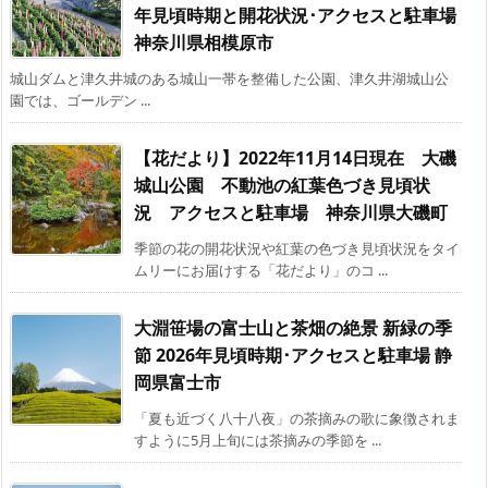
年見頃時期と開花状況･アクセスと駐車場
神奈川県相模原市
城山ダムと津久井城のある城山一帯を整備した公園、津久井湖城山公
園では、ゴールデン ...
【花だより】2022年11月14日現在 大磯
城山公園 不動池の紅葉色づき見頃状
況 アクセスと駐車場 神奈川県大磯町
季節の花の開花状況や紅葉の色づき見頃状況をタイ
ムリーにお届けする「花だより」のコ ...
大淵笹場の富士山と茶畑の絶景 新緑の季
節 2026年見頃時期･アクセスと駐車場 静
岡県富士市
「夏も近づく八十八夜」の茶摘みの歌に象徴されま
すように5月上旬には茶摘みの季節を ...