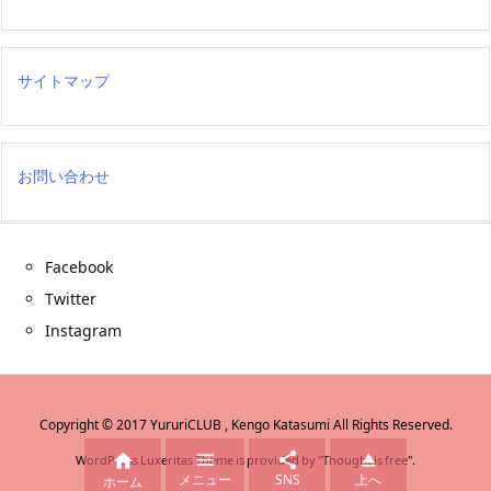
サイトマップ
お問い合わせ
Facebook
Twitter
Instagram
Copyright ©
2017
YururiCLUB , Kengo Katasumi
All Rights Reserved.




WordPress Luxeritas Theme is provided by "
Thought is free
".
メニュー
SNS
上へ
ホーム