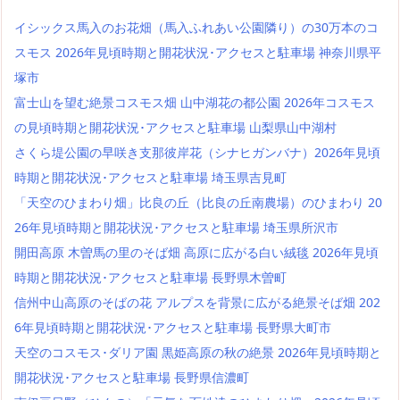
イシックス馬入のお花畑（馬入ふれあい公園隣り）の30万本のコ
スモス 2026年見頃時期と開花状況･アクセスと駐車場 神奈川県平
塚市
富士山を望む絶景コスモス畑 山中湖花の都公園 2026年コスモス
の見頃時期と開花状況･アクセスと駐車場 山梨県山中湖村
さくら堤公園の早咲き支那彼岸花（シナヒガンバナ）2026年見頃
時期と開花状況･アクセスと駐車場 埼玉県吉見町
「天空のひまわり畑」比良の丘（比良の丘南農場）のひまわり 20
26年見頃時期と開花状況･アクセスと駐車場 埼玉県所沢市
開田高原 木曽馬の里のそば畑 高原に広がる白い絨毯 2026年見頃
時期と開花状況･アクセスと駐車場 長野県木曽町
信州中山高原のそばの花 アルプスを背景に広がる絶景そば畑 202
6年見頃時期と開花状況･アクセスと駐車場 長野県大町市
天空のコスモス･ダリア園 黒姫高原の秋の絶景 2026年見頃時期と
開花状況･アクセスと駐車場 長野県信濃町