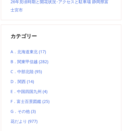
26年見頃時期と開花状況･アクセスと駐車場 静岡県富
士宮市
カテゴリー
A．北海道東北
(17)
B．関東甲信越
(282)
C．中部北陸
(95)
D．関西
(14)
E．中国四国九州
(4)
F．富士百景図鑑
(25)
G．その他
(3)
花だより
(977)