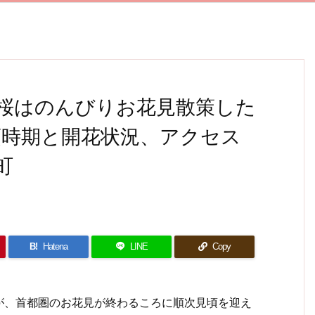
桜はのんびりお花見散策した
頃時期と開花状況、アクセス
町
B!
Hatena
LINE
Copy
、首都圏のお花見が終わるころに順次見頃を迎え