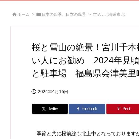
ホーム
>
日本の四季、日本の風景
>
A．北海道東北



桜と雪山の絶景！宮川千本
い人にお勧め 2024年見
と駐車場 福島県会津美里
2024年4月16日

Twitter
Facebook
Pin it
季節と共に桜前線も北上中となっておりますが