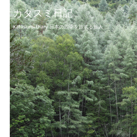
カタスミ日記
Katasumi Diary 日本の四季を旅する旅人