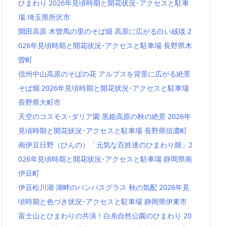
ひまわり 2026年見頃時期と開花状況･アクセスと駐車
場 埼玉県所沢市
開田高原 木曽馬の里のそば畑 高原に広がる白い絨毯 2
026年見頃時期と開花状況･アクセスと駐車場 長野県木
曽町
信州中山高原のそばの花 アルプスを背景に広がる絶景
そば畑 2026年見頃時期と開花状況･アクセスと駐車場
長野県大町市
天空のコスモス･ダリア園 黒姫高原の秋の絶景 2026年
見頃時期と開花状況･アクセスと駐車場 長野県信濃町
南伊豆日野（ひんの）「元気な百姓達のひまわり畑」2
026年見頃時期と開花状況･アクセスと駐車場 静岡県南
伊豆町
伊豆松川湖 湖畔のパンパスグラス 秋の気配 2026年見
頃時期と色づき状況･アクセスと駐車場 静岡県伊東市
富士山とひまわりの共演！白糸自然公園のひまわり 20