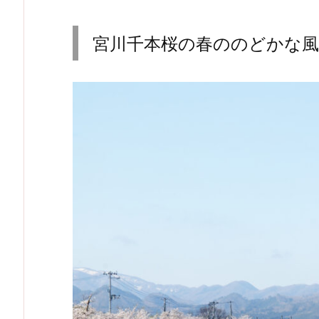
宮川千本桜の春ののどかな風