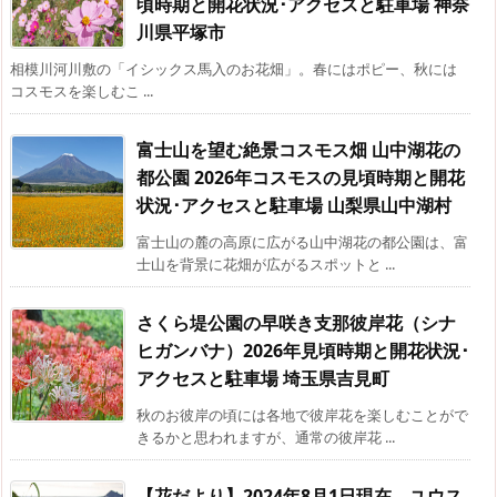
頃時期と開花状況･アクセスと駐車場 神奈
川県平塚市
相模川河川敷の「イシックス馬入のお花畑」。春にはポピー、秋には
コスモスを楽しむこ ...
富士山を望む絶景コスモス畑 山中湖花の
都公園 2026年コスモスの見頃時期と開花
状況･アクセスと駐車場 山梨県山中湖村
富士山の麓の高原に広がる山中湖花の都公園は、富
士山を背景に花畑が広がるスポットと ...
さくら堤公園の早咲き支那彼岸花（シナ
ヒガンバナ）2026年見頃時期と開花状況･
アクセスと駐車場 埼玉県吉見町
秋のお彼岸の頃には各地で彼岸花を楽しむことがで
きるかと思われますが、通常の彼岸花 ...
【花だより】2024年8月1日現在 ユウス