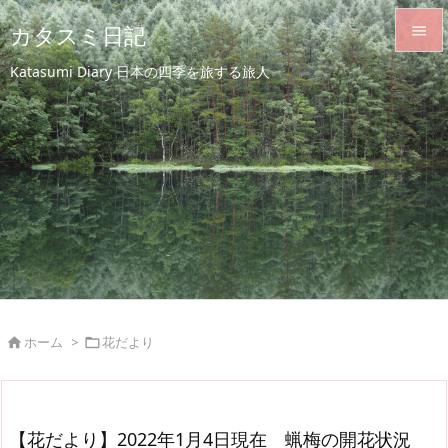
カタスミ日記


Katasumi Diary 日本の四季を旅する旅人
メニュ

サイド

前へ

次へ

検索
ホーム
>
花だより


【花だより】2022年1月4日現在 蝋梅の開花状況