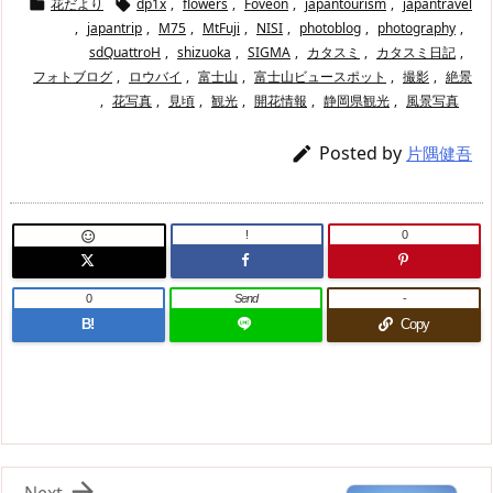
花だより
dp1x
,
flowers
,
Foveon
,
japantourism
,
japantravel


,
japantrip
,
M75
,
MtFuji
,
NISI
,
photoblog
,
photography
,
sdQuattroH
,
shizuoka
,
SIGMA
,
カタスミ
,
カタスミ日記
,
フォトブログ
,
ロウバイ
,
富士山
,
富士山ビュースポット
,
撮影
,
絶景
,
花写真
,
見頃
,
観光
,
開花情報
,
静岡県観光
,
風景写真
Posted by

片隅健吾
!
0

0
Send
-
B!
Copy

Next