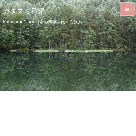
カタスミ日記


Katasumi Diary 日本の四季を旅する旅人
メニュ

サイド

前へ

次へ

検索