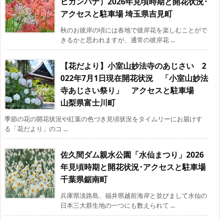
ヒガンバナ）2026年見頃時期と開花状況･
アクセスと駐車場 埼玉県吉見町
秋のお彼岸の頃には各地で彼岸花を楽しむことがで
きるかと思われますが、通常の彼岸花 ...
【花だより】小室山妙法寺のあじさい 2
022年7月1日現在開花状況 「小室山妙法
寺あじさい祭り」 アクセスと駐車場
山梨県富士川町
季節の花の開花状況や紅葉の色づき見頃状況をタイムリーにお届けす
る「花だより」のコ ...
佐久間ダム親水公園「水仙まつり」2026
年見頃時期と開花状況･アクセスと駐車場
千葉県鋸南町
兵庫県淡路島、福井県越前海岸と並びまして水仙の
日本三大群生地の一つにも数えられて ...