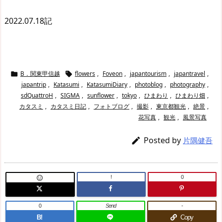
2022.07.18記
B．関東甲信越
flowers
,
Foveon
,
japantourism
,
japantravel
,


japantrip
,
Katasumi
,
KatasumiDiary
,
photoblog
,
photography
,
sdQuattroH
,
SIGMA
,
sunflower
,
tokyo
,
ひまわり
,
ひまわり畑
,
カタスミ
,
カタスミ日記
,
フォトブログ
,
撮影
,
東京都観光
,
絶景
,
花写真
,
観光
,
風景写真
Posted by

片隅健吾
!
0

0
Send
-
B!
Copy