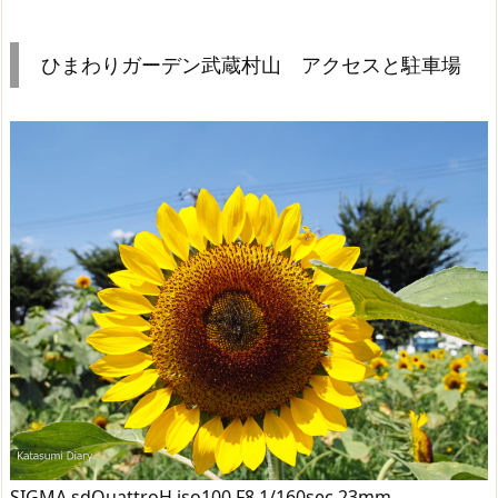
ひまわりガーデン武蔵村山 アクセスと駐車場
SIGMA sdQuattroH iso100 F8 1/160sec 23mm