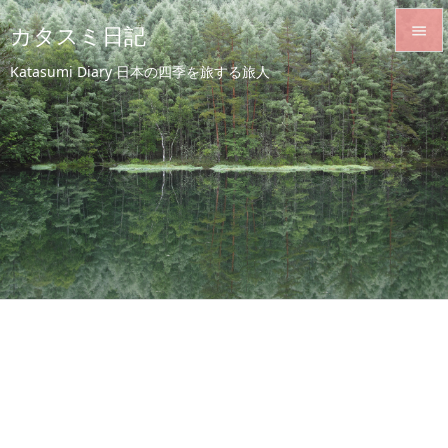
カタスミ日記


Katasumi Diary 日本の四季を旅する旅人
メニュ

サイド

前へ

次へ

検索