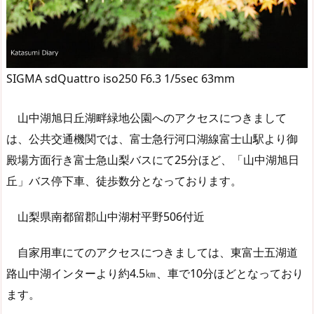
SIGMA sdQuattro iso250 F6.3 1/5sec 63mm
山中湖旭日丘湖畔緑地公園へのアクセスにつきまして
は、公共交通機関では、富士急行河口湖線富士山駅より御
殿場方面行き富士急山梨バスにて25分ほど、「山中湖旭日
丘」バス停下車、徒歩数分となっております。
山梨県南都留郡山中湖村平野506付近
自家用車にてのアクセスにつきましては、東富士五湖道
路山中湖インターより約4.5㎞、車で10分ほどとなっており
ます。