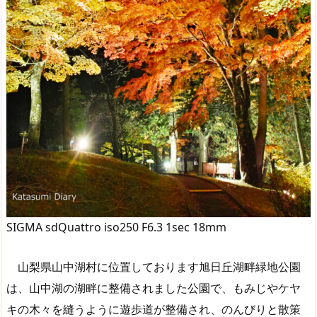
SIGMA sdQuattro iso250 F6.3 1sec 18mm
山梨県山中湖村に位置しております旭日丘湖畔緑地公園
は、山中湖の湖畔に整備されました公園で、もみじやケヤ
キの木々を縫うように遊歩道が整備され、のんびりと散策