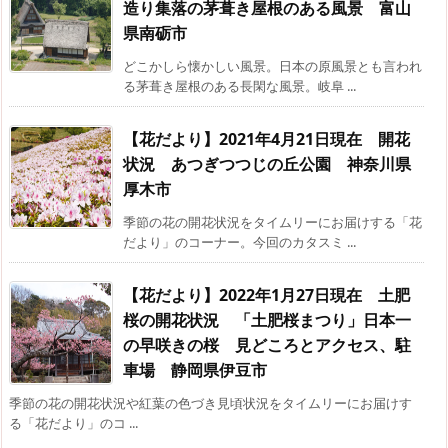
造り集落の茅葺き屋根のある風景 富山
県南砺市
どこかしら懐かしい風景。日本の原風景とも言われ
る茅葺き屋根のある長閑な風景。岐阜 ...
【花だより】2021年4月21日現在 開花
状況 あつぎつつじの丘公園 神奈川県
厚木市
季節の花の開花状況をタイムリーにお届けする「花
だより」のコーナー。今回のカタスミ ...
【花だより】2022年1月27日現在 土肥
桜の開花状況 「土肥桜まつり」日本一
の早咲きの桜 見どころとアクセス、駐
車場 静岡県伊豆市
季節の花の開花状況や紅葉の色づき見頃状況をタイムリーにお届けす
る「花だより」のコ ...