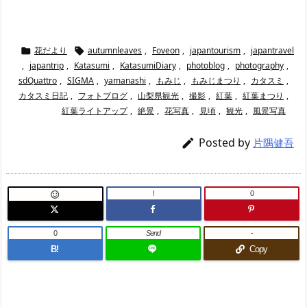
花だより
autumnleaves
,
Foveon
,
japantourism
,
japantravel


,
japantrip
,
Katasumi
,
KatasumiDiary
,
photoblog
,
photography
,
sdQuattro
,
SIGMA
,
yamanashi
,
もみじ
,
もみじまつり
,
カタスミ
,
カタスミ日記
,
フォトブログ
,
山梨県観光
,
撮影
,
紅葉
,
紅葉まつり
,
紅葉ライトアップ
,
絶景
,
花写真
,
見頃
,
観光
,
風景写真
Posted by

片隅健吾
!
0

0
Send
-
B!
Copy