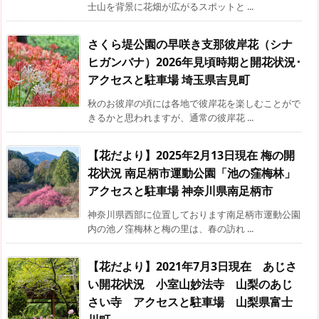
士山を背景に花畑が広がるスポットと ...
さくら堤公園の早咲き支那彼岸花（シナ
ヒガンバナ）2026年見頃時期と開花状況･
アクセスと駐車場 埼玉県吉見町
秋のお彼岸の頃には各地で彼岸花を楽しむことがで
きるかと思われますが、通常の彼岸花 ...
【花だより】2025年2月13日現在 梅の開
花状況 南足柄市運動公園「池の窪梅林」
アクセスと駐車場 神奈川県南足柄市
神奈川県西部に位置しております南足柄市運動公園
内の池ノ窪梅林と梅の里は、春の訪れ ...
【花だより】2021年7月3日現在 あじさ
い開花状況 小室山妙法寺 山梨のあじ
さい寺 アクセスと駐車場 山梨県富士