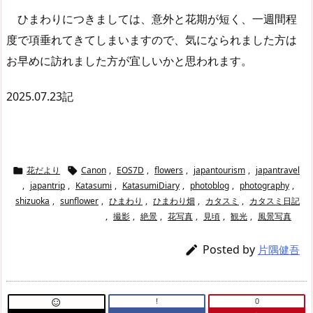
ひまわりにつきましては、意外と花期が短く、一週間程
度で項垂れてきてしまいますので、気になられました方は
お早めに訪れました方が宜しいかと思われます。
2025.07.23記
花だより
Canon
,
EOS7D
,
flowers
,
japantourism
,
japantravel


,
japantrip
,
Katasumi
,
KatasumiDiary
,
photoblog
,
photography
,
shizuoka
,
sunflower
,
ひまわり
,
ひまわり畑
,
カタスミ
,
カタスミ日記
,
撮影
,
絶景
,
花写真
,
見頃
,
観光
,
風景写真
Posted by

片隅健吾
!
0
