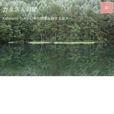
カタスミ日記


Katasumi Diary 日本の四季を旅する旅人
メニュ

サイド

前へ

次へ

検索