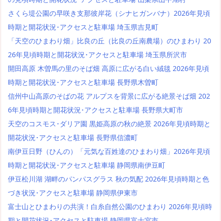
さくら堤公園の早咲き支那彼岸花（シナヒガンバナ）2026年見頃
時期と開花状況･アクセスと駐車場 埼玉県吉見町
「天空のひまわり畑」比良の丘（比良の丘南農場）のひまわり 20
26年見頃時期と開花状況･アクセスと駐車場 埼玉県所沢市
開田高原 木曽馬の里のそば畑 高原に広がる白い絨毯 2026年見頃
時期と開花状況･アクセスと駐車場 長野県木曽町
信州中山高原のそばの花 アルプスを背景に広がる絶景そば畑 202
6年見頃時期と開花状況･アクセスと駐車場 長野県大町市
天空のコスモス･ダリア園 黒姫高原の秋の絶景 2026年見頃時期と
開花状況･アクセスと駐車場 長野県信濃町
南伊豆日野（ひんの）「元気な百姓達のひまわり畑」2026年見頃
時期と開花状況･アクセスと駐車場 静岡県南伊豆町
伊豆松川湖 湖畔のパンパスグラス 秋の気配 2026年見頃時期と色
づき状況･アクセスと駐車場 静岡県伊東市
富士山とひまわりの共演！白糸自然公園のひまわり 2026年見頃時
期と開花状況･アクセスと駐車場 静岡県富士宮市