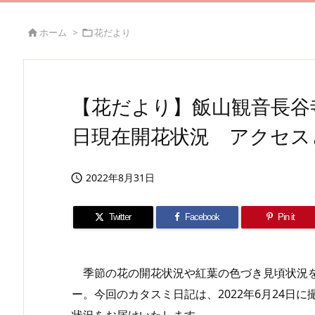
ホーム
>
花だより


【花だより】飯山観音長谷寺
日現在開花状況 アクセス
2022年8月31日

Twitter
Facebook
Pin it
季節の花の開花状況や紅葉の色づき見頃状況を
ー。今回のカタスミ日記は、2022年6月24日
状況をお届けいたします。