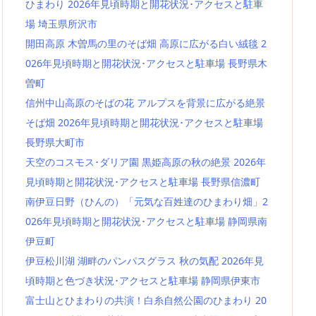
ひまわり 2026年見頃時期と開花状況･アクセスと駐車
場 埼玉県所沢市
開田高原 木曽馬の里のそば畑 高原に広がる白い絨毯 2
026年見頃時期と開花状況･アクセスと駐車場 長野県木
曽町
信州中山高原のそばの花 アルプスを背景に広がる絶景
そば畑 2026年見頃時期と開花状況･アクセスと駐車場
長野県大町市
天空のコスモス･ダリア園 黒姫高原の秋の絶景 2026年
見頃時期と開花状況･アクセスと駐車場 長野県信濃町
南伊豆日野（ひんの）「元気な百姓達のひまわり畑」2
026年見頃時期と開花状況･アクセスと駐車場 静岡県南
伊豆町
伊豆松川湖 湖畔のパンパスグラス 秋の気配 2026年見
頃時期と色づき状況･アクセスと駐車場 静岡県伊東市
富士山とひまわりの共演！白糸自然公園のひまわり 20