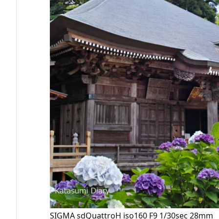
SIGMA sdQuattroH iso160 F9 1/30sec 28mm