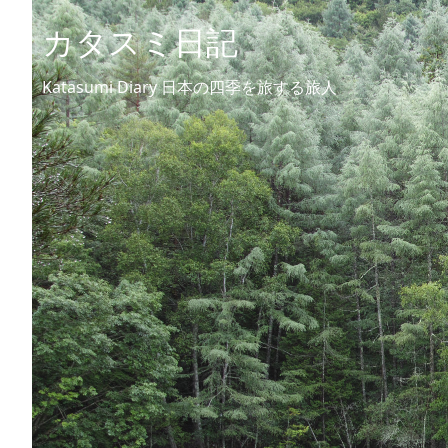
カタスミ日記
Katasumi Diary 日本の四季を旅する旅人