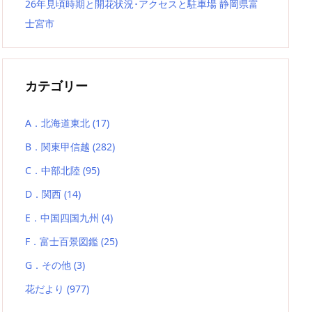
26年見頃時期と開花状況･アクセスと駐車場 静岡県富
士宮市
カテゴリー
A．北海道東北
(17)
B．関東甲信越
(282)
C．中部北陸
(95)
D．関西
(14)
E．中国四国九州
(4)
F．富士百景図鑑
(25)
G．その他
(3)
花だより
(977)