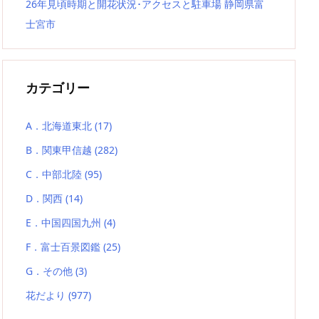
26年見頃時期と開花状況･アクセスと駐車場 静岡県富
士宮市
カテゴリー
A．北海道東北
(17)
B．関東甲信越
(282)
C．中部北陸
(95)
D．関西
(14)
E．中国四国九州
(4)
F．富士百景図鑑
(25)
G．その他
(3)
花だより
(977)