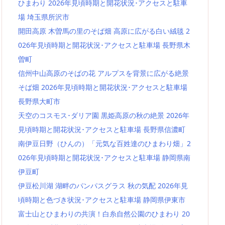
ひまわり 2026年見頃時期と開花状況･アクセスと駐車
場 埼玉県所沢市
開田高原 木曽馬の里のそば畑 高原に広がる白い絨毯 2
026年見頃時期と開花状況･アクセスと駐車場 長野県木
曽町
信州中山高原のそばの花 アルプスを背景に広がる絶景
そば畑 2026年見頃時期と開花状況･アクセスと駐車場
長野県大町市
天空のコスモス･ダリア園 黒姫高原の秋の絶景 2026年
見頃時期と開花状況･アクセスと駐車場 長野県信濃町
南伊豆日野（ひんの）「元気な百姓達のひまわり畑」2
026年見頃時期と開花状況･アクセスと駐車場 静岡県南
伊豆町
伊豆松川湖 湖畔のパンパスグラス 秋の気配 2026年見
頃時期と色づき状況･アクセスと駐車場 静岡県伊東市
富士山とひまわりの共演！白糸自然公園のひまわり 20