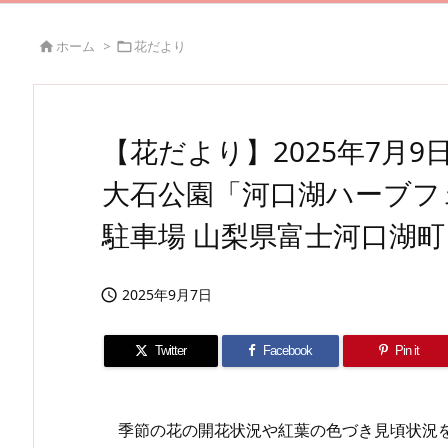
ホーム
>
花だより


【花だより】2025年7月
大石公園「河口湖ハーブフ
駐車場 山梨県富士河口湖町
2025年9月7日

Twitter
Facebook
Pin it
季節の花の開花状況や紅葉の色づき見頃状況を