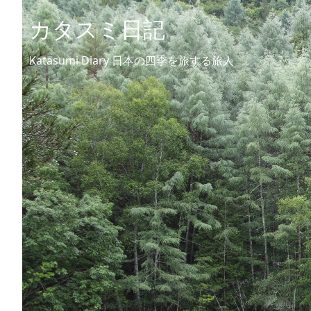
カタスミ日記
Katasumi Diary 日本の四季を旅する旅人