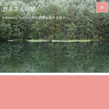
カタスミ日記


Katasumi Diary 日本の四季を旅する旅人
メニュ

サイド

前へ

次へ

検索