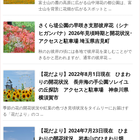
富士山の麓の高原に広がる山中湖花の都公園は、富
士山を背景に花畑が広がるスポットと ...
さくら堤公園の早咲き支那彼岸花（シナ
ヒガンバナ）2026年見頃時期と開花状況･
アクセスと駐車場 埼玉県吉見町
秋のお彼岸の頃には各地で彼岸花を楽しむことがで
きるかと思われますが、通常の彼岸花 ...
【花だより】2022年8月1日現在 ひまわ
りの開花状況 長井海の手公園ソレイユ
の丘探訪 アクセスと駐車場 神奈川県
横須賀市
季節の花の開花状況や紅葉の色づき見頃状況をタイムリーにお届けす
る「花だより」のコ ...
【花だより】2024年7月23日現在 ひま
わりの開花状況 岩本山のひまわり畑