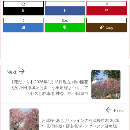
!
0

0
Send
-
B!
Copy

Next
【花だより】2026年1月18日現在 梅の開花
状況 小田原城址公園「小田原梅まつり」ア
クセスと駐車場 神奈川県小田原市

Prev
河津桜･あじさいラインの河津桜並木 2026
年見頃時期と開花状況･アクセスと駐車場