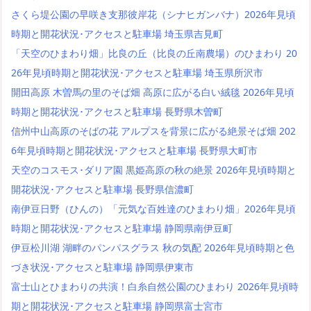
さくら堤公園の早咲き支那彼岸花（シナヒガンバナ）2026年見頃
時期と開花状況･アクセスと駐車場 埼玉県吉見町
「天空のひまわり畑」比良の丘（比良の丘南農場）のひまわり 20
26年見頃時期と開花状況･アクセスと駐車場 埼玉県所沢市
開田高原 木曽馬の里のそば畑 高原に広がる白い絨毯 2026年見頃
時期と開花状況･アクセスと駐車場 長野県木曽町
信州中山高原のそばの花 アルプスを背景に広がる絶景そば畑 202
6年見頃時期と開花状況･アクセスと駐車場 長野県大町市
天空のコスモス･ダリア園 黒姫高原の秋の絶景 2026年見頃時期と
開花状況･アクセスと駐車場 長野県信濃町
南伊豆日野（ひんの）「元気な百姓達のひまわり畑」2026年見頃
時期と開花状況･アクセスと駐車場 静岡県南伊豆町
伊豆松川湖 湖畔のパンパスグラス 秋の気配 2026年見頃時期と色
づき状況･アクセスと駐車場 静岡県伊東市
富士山とひまわりの共演！白糸自然公園のひまわり 2026年見頃時
期と開花状況･アクセスと駐車場 静岡県富士宮市