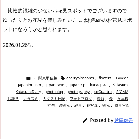
比較的混雑の少ないお花見スポットでございますので、
ゆったりとお花見を楽しみたい方にはお勧めのお花見スポ
ットになろうかと思われます。
2026.01.26記
B．関東甲信越
cherryblossoms
,
flowers
,
Foveon
,


japantourism
,
japantravel
,
japantrip
,
kanagawa
,
Katasumi
,
KatasumiDiary
,
photoblog
,
photography
,
sdQuattro
,
SIGMA
,
お花見
,
カタスミ
,
カタスミ日記
,
フォトブログ
,
撮影
,
桜
,
河津桜
,
神奈川県観光
,
絶景
,
花写真
,
観光
,
風景写真
Posted by

片隅健吾