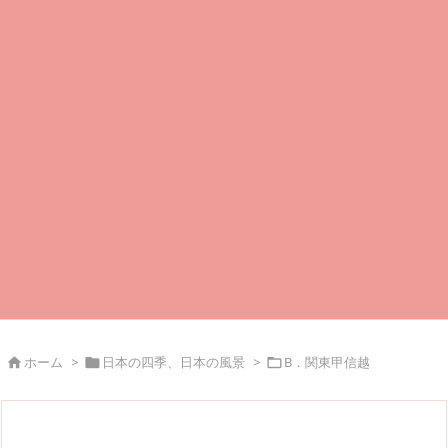
ホーム
>
日本の四季、日本の風景
>
B．関東甲信越


