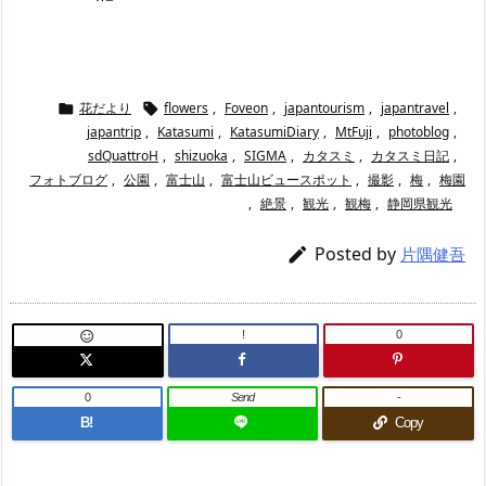
花だより
flowers
,
Foveon
,
japantourism
,
japantravel
,


japantrip
,
Katasumi
,
KatasumiDiary
,
MtFuji
,
photoblog
,
sdQuattroH
,
shizuoka
,
SIGMA
,
カタスミ
,
カタスミ日記
,
フォトブログ
,
公園
,
富士山
,
富士山ビュースポット
,
撮影
,
梅
,
梅園
,
絶景
,
観光
,
観梅
,
静岡県観光
Posted by

片隅健吾
!
0

0
Send
-
B!
Copy