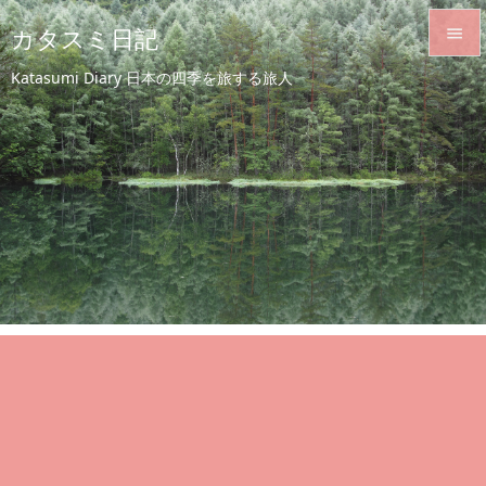
カタスミ日記


Katasumi Diary 日本の四季を旅する旅人
メニュ

サイド

前へ

次へ

検索