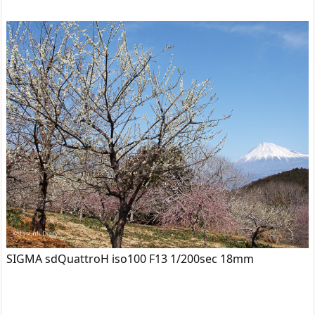
SIGMA sdQuattroH iso100 F13 1/200sec 18mm