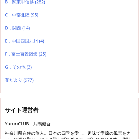
B．関東甲信越
(282)
C．中部北陸
(95)
D．関西
(14)
E．中国四国九州
(4)
F．富士百景図鑑
(25)
G．その他
(3)
花だより
(977)
サイト運営者
YururiCLUB 片隅健吾
神奈川県在住の旅人。日本の四季を愛し、趣味で季節の風景をカ