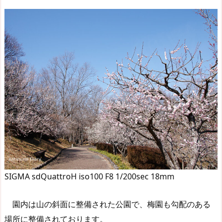
SIGMA sdQuattroH iso100 F8 1/200sec 18mm
園内は山の斜面に整備された公園で、梅園も勾配のある
場所に整備されております。