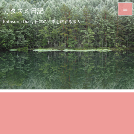
カタスミ日記


Katasumi Diary 日本の四季を旅する旅人
メニュ

サイド

前へ

次へ

検索