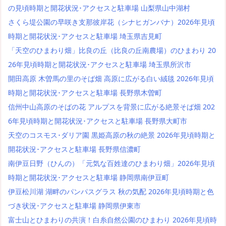
の見頃時期と開花状況･アクセスと駐車場 山梨県山中湖村
さくら堤公園の早咲き支那彼岸花（シナヒガンバナ）2026年見頃
時期と開花状況･アクセスと駐車場 埼玉県吉見町
「天空のひまわり畑」比良の丘（比良の丘南農場）のひまわり 20
26年見頃時期と開花状況･アクセスと駐車場 埼玉県所沢市
開田高原 木曽馬の里のそば畑 高原に広がる白い絨毯 2026年見頃
時期と開花状況･アクセスと駐車場 長野県木曽町
信州中山高原のそばの花 アルプスを背景に広がる絶景そば畑 202
6年見頃時期と開花状況･アクセスと駐車場 長野県大町市
天空のコスモス･ダリア園 黒姫高原の秋の絶景 2026年見頃時期と
開花状況･アクセスと駐車場 長野県信濃町
南伊豆日野（ひんの）「元気な百姓達のひまわり畑」2026年見頃
時期と開花状況･アクセスと駐車場 静岡県南伊豆町
伊豆松川湖 湖畔のパンパスグラス 秋の気配 2026年見頃時期と色
づき状況･アクセスと駐車場 静岡県伊東市
富士山とひまわりの共演！白糸自然公園のひまわり 2026年見頃時