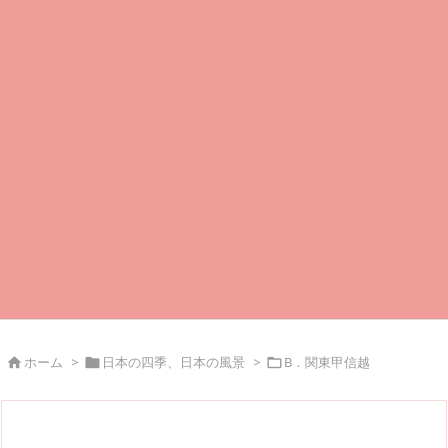
ホーム
>
日本の四季、日本の風景
>
B．関東甲信越


