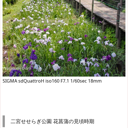
SIGMA sdQuattroH iso160 F7.1 1/60sec 18mm
二宮せせらぎ公園 花菖蒲の見頃時期