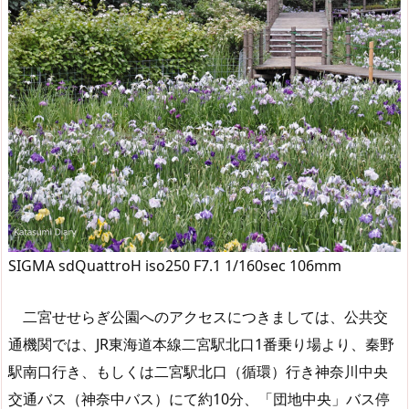
SIGMA sdQuattroH iso250 F7.1 1/160sec 106mm
二宮せせらぎ公園へのアクセスにつきましては、公共交
通機関では、JR東海道本線二宮駅北口1番乗り場より、秦野
駅南口行き、もしくは二宮駅北口（循環）行き神奈川中央
交通バス（神奈中バス）にて約10分、「団地中央」バス停