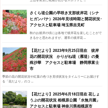
士山を背景に花畑が広がるスポットと ...
さくら堤公園の早咲き支那彼岸花（シナ
ヒガンバナ）2026年見頃時期と開花状況･
アクセスと駐車場 埼玉県吉見町
秋のお彼岸の頃には各地で彼岸花を楽しむことがで
きるかと思われますが、通常の彼岸花 ...
【花だより】2023年9月25日現在 彼岸
花の開花状況 かりがね堤（雁堤）の曼
殊沙華 アクセスと駐車場 静岡県富士
市
季節の花の開花状況や紅葉の色づき見頃状況をタイムリーにお届けす
る「花だより」のコ ...
【花だより】2025年6月18日現在 花しょ
うぶの開花状況 相模原公園「水無月園」
アクセスと駐車場 神奈川県相模原市