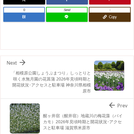
0
Send
-
B!
Copy

Next
「相模原公園しょうぶまつり」しっとりと
咲く水無月園の花菖蒲 2026年見頃時期と
開花状況･アクセスと駐車場 神奈川県相模
原市

Prev
醒ヶ井宿（醒井宿）地蔵川の梅花藻（バイ
カモ）2026年見頃時期と開花状況･アクセ
スと駐車場 滋賀県米原市