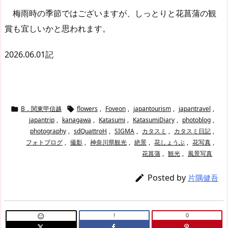
梅雨時の季節ではございますが、しっとりと花菖蒲の観
賞も宜しいかと思われます。
2026.06.01記
B．関東甲信越
flowers
,
Foveon
,
japantourism
,
japantravel
,


japantrip
,
kanagawa
,
Katasumi
,
KatasumiDiary
,
photoblog
,
photography
,
sdQuattroH
,
SIGMA
,
カタスミ
,
カタスミ日記
,
フォトブログ
,
撮影
,
神奈川県観光
,
絶景
,
花しょうぶ
,
花写真
,
花菖蒲
,
観光
,
風景写真
Posted by

片隅健吾
!
0
