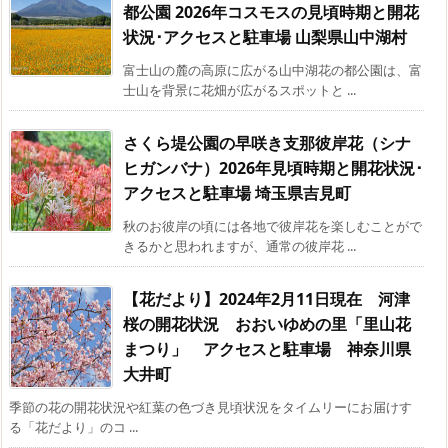
都公園 2026年コスモスの見頃時期と開花
状況･アクセスと駐車場 山梨県山中湖村
富士山の麓の高原に広がる山中湖花の都公園は、富
士山を背景に花畑が広がるスポットと ...
さくら堤公園の早咲き支那彼岸花（シナ
ヒガンバナ）2026年見頃時期と開花状況･
アクセスと駐車場 埼玉県吉見町
秋のお彼岸の頃には各地で彼岸花を楽しむことがで
きるかと思われますが、通常の彼岸花 ...
【花だより】2024年2月11日現在 河津
桜の開花状況 おおいゆめの里「里山花
まつり」 アクセスと駐車場 神奈川県
大井町
季節の花の開花状況や紅葉の色づき見頃状況をタイムリーにお届けす
る「花だより」のコ ...