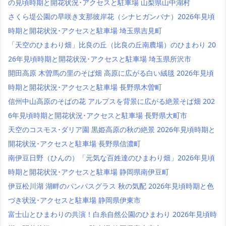
の見頃時期と開花状況･アクセスと駐車場 山梨県山中湖村
さくら堤公園の早咲き支那彼岸花（シナヒガンバナ）2026年見頃
時期と開花状況･アクセスと駐車場 埼玉県吉見町
「天空のひまわり畑」比良の丘（比良の丘南農場）のひまわり 20
26年見頃時期と開花状況･アクセスと駐車場 埼玉県所沢市
開田高原 木曽馬の里のそば畑 高原に広がる白い絨毯 2026年見頃
時期と開花状況･アクセスと駐車場 長野県木曽町
信州中山高原のそばの花 アルプスを背景に広がる絶景そば畑 202
6年見頃時期と開花状況･アクセスと駐車場 長野県大町市
天空のコスモス･ダリア園 黒姫高原の秋の絶景 2026年見頃時期と
開花状況･アクセスと駐車場 長野県信濃町
南伊豆日野（ひんの）「元気な百姓達のひまわり畑」2026年見頃
時期と開花状況･アクセスと駐車場 静岡県南伊豆町
伊豆松川湖 湖畔のパンパスグラス 秋の気配 2026年見頃時期と色
づき状況･アクセスと駐車場 静岡県伊東市
富士山とひまわりの共演！白糸自然公園のひまわり 2026年見頃時