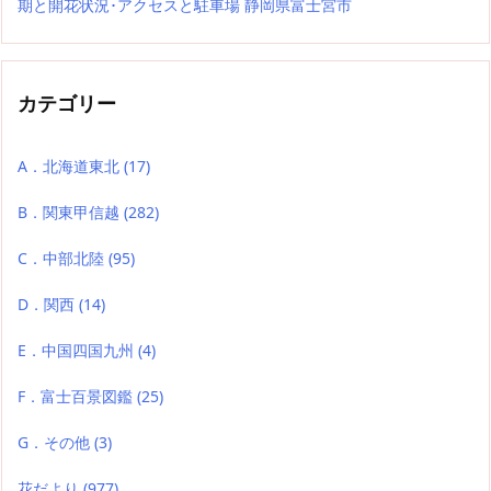
期と開花状況･アクセスと駐車場 静岡県富士宮市
カテゴリー
A．北海道東北
(17)
B．関東甲信越
(282)
C．中部北陸
(95)
D．関西
(14)
E．中国四国九州
(4)
F．富士百景図鑑
(25)
G．その他
(3)
花だより
(977)