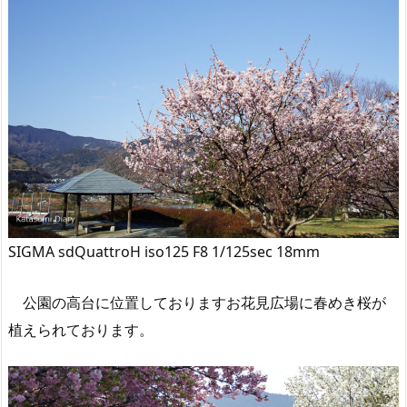
SIGMA sdQuattroH iso125 F8 1/125sec 18mm
公園の高台に位置しておりますお花見広場に春めき桜が
植えられております。