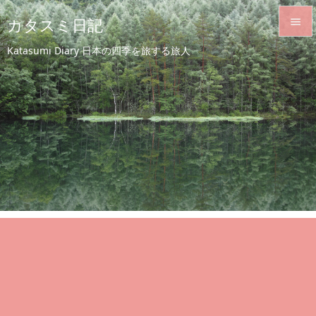
カタスミ日記


Katasumi Diary 日本の四季を旅する旅人
メニュ

サイド

前へ

次へ

検索