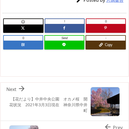
Posted by

片隅健吾
!
0

0
Send
-
B!
Copy

Next
【花だより】中井中央公園 オカメ桜 開
花状況 2021年3月3日現在 神奈川県中井
町

Prev