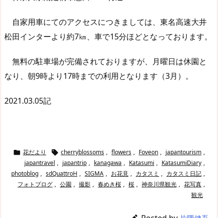
自家用車にてのアクセスにつきましては、東名高速大井
松田インターより約7㎞、車で15分ほどとなっております。
無料の駐車場が完備されておりますが、月曜日は休園と
なり、朝9時より17時までの利用となります（3月）。
2021.03.05記
花だより
cherryblossoms
,
flowers
,
Foveon
,
japantourism
,


japantravel
,
japantrip
,
kanagawa
,
Katasumi
,
KatasumiDiary
,
photoblog
,
sdQuattroH
,
SIGMA
,
お花見
,
カタスミ
,
カタスミ日記
,
フォトブログ
,
公園
,
撮影
,
春めき桜
,
桜
,
神奈川県観光
,
花写真
,
観光