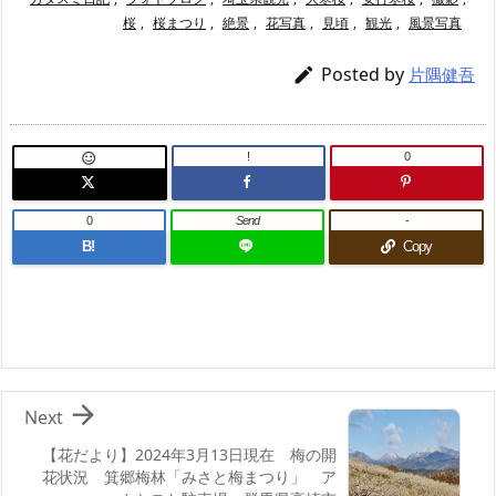
桜
,
桜まつり
,
絶景
,
花写真
,
見頃
,
観光
,
風景写真
Posted by

片隅健吾
!
0

0
Send
-
B!
Copy

Next
【花だより】2024年3月13日現在 梅の開
花状況 箕郷梅林「みさと梅まつり」 ア