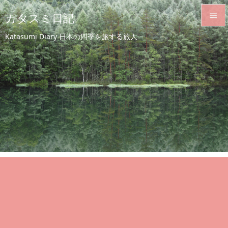
カタスミ日記


Katasumi Diary 日本の四季を旅する旅人
メニュ

サイド

前へ

次へ

検索