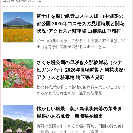
コスモスを楽しむこ ...
富士山を望む絶景コスモス畑 山中湖花の
都公園 2026年コスモスの見頃時期と開花
状況･アクセスと駐車場 山梨県山中湖村
富士山の麓の高原に広がる山中湖花の都公園は、富
士山を背景に花畑が広がるスポットと ...
さくら堤公園の早咲き支那彼岸花（シナ
ヒガンバナ）2026年見頃時期と開花状況･
アクセスと駐車場 埼玉県吉見町
秋のお彼岸の頃には各地で彼岸花を楽しむことがで
きるかと思われますが、通常の彼岸花 ...
懐かしい風景 荻ノ島環状集落の茅葺き
屋根のある風景 新潟県柏崎市
梅雨の長雨ですくすくと稲が育ち、田園の緑の美し
い季節になってまいりました。今回ご ...