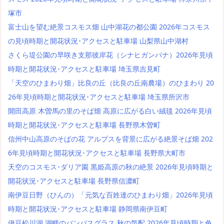
塚市
富士山を望む絶景コスモス畑 山中湖花の都公園 2026年コスモス
の見頃時期と開花状況･アクセスと駐車場 山梨県山中湖村
さくら堤公園の早咲き支那彼岸花（シナヒガンバナ）2026年見頃
時期と開花状況･アクセスと駐車場 埼玉県吉見町
「天空のひまわり畑」比良の丘（比良の丘南農場）のひまわり 20
26年見頃時期と開花状況･アクセスと駐車場 埼玉県所沢市
開田高原 木曽馬の里のそば畑 高原に広がる白い絨毯 2026年見頃
時期と開花状況･アクセスと駐車場 長野県木曽町
信州中山高原のそばの花 アルプスを背景に広がる絶景そば畑 202
6年見頃時期と開花状況･アクセスと駐車場 長野県大町市
天空のコスモス･ダリア園 黒姫高原の秋の絶景 2026年見頃時期と
開花状況･アクセスと駐車場 長野県信濃町
南伊豆日野（ひんの）「元気な百姓達のひまわり畑」2026年見頃
時期と開花状況･アクセスと駐車場 静岡県南伊豆町
伊豆松川湖 湖畔のパンパスグラス 秋の気配 2026年見頃時期と色