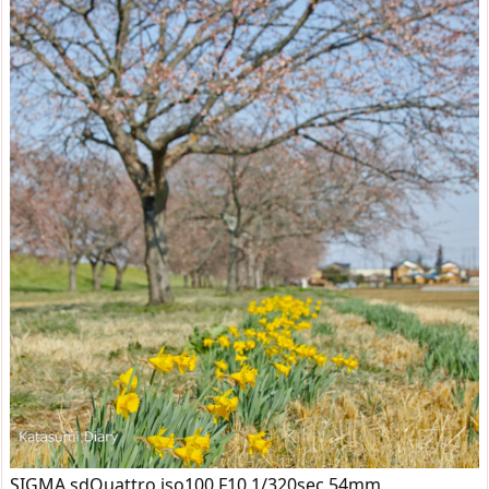
SIGMA sdQuattro iso100 F10 1/320sec 54mm