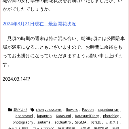
堤公園の安行寒桜の開花状況をお届けいたしましたが、い
かがでしたでしょうか。
2024年3月21日現在 最新開花状況
見頃の時期の週末は特に混み合い、朝9時頃には公園駐車
場が満車になることもございますので、お時間に余裕をも
ってお出掛けになっていただきますようお願い申し上げま
す。
2024.03.14記
花だより
cherryblossoms
,
flowers
,
Foveon
,
japantourism
,


japantravel
,
japantrip
,
Katasumi
,
KatasumiDiary
,
photoblog
,
photography
,
saitama
,
sdQuattro
,
SIGMA
,
お花見
,
カタスミ
,
カタスミ日記
,
フォトブログ
,
埼玉県観光
,
大寒桜
,
安行寒桜
,
撮影
,