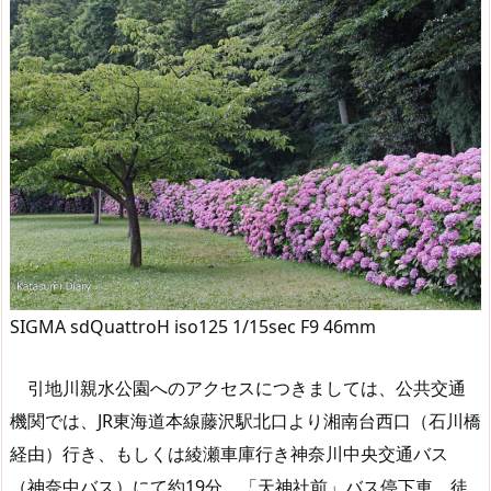
SIGMA sdQuattroH iso125 1/15sec F9 46mm
引地川親水公園へのアクセスにつきましては、公共交通
機関では、JR東海道本線藤沢駅北口より湘南台西口（石川橋
経由）行き、もしくは綾瀬車庫行き神奈川中央交通バス
（神奈中バス）にて約19分、「天神社前」バス停下車、徒