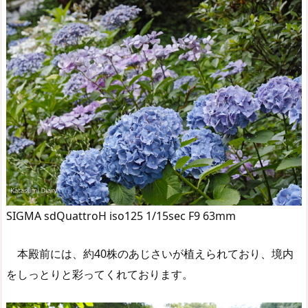
SIGMA sdQuattroH iso125 1/15sec F9 63mm
本殿前には、約40株のあじさいが植えられており、境内
をしっとりと彩ってくれております。