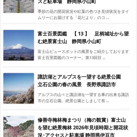
スと駐車場 静岡県小山町
季節の花の開花状況や紅葉の色づき見頃状況をタイ
ムリーにお届けする「花だより」のコ ...
富士百景図鑑 【 13 】 足柄城址から望
む絶景富士山 静岡県小山町
富士山ビュースポットの風景をご紹介しております
富士百景図鑑のコーナー。第13回目 ...
諏訪湖とアルプスを一望する絶景公園
立石公園の春の風景 長野県諏訪市
アルプスの山々と諏訪湖を一望する事の出来る諏訪
市の立石公園。絶景公園としまして有 ...
修善寺梅林梅まつり（梅の観賞）富士山
を望む絶景梅林 2026年見頃時期と開花状
況･アクセスと駐車場 静岡県伊豆市