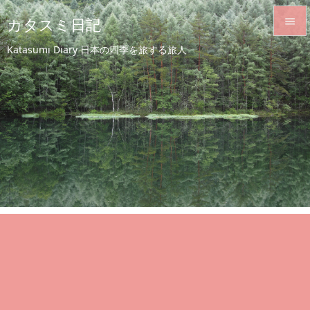
カタスミ日記


Katasumi Diary 日本の四季を旅する旅人
メニュ

サイド

前へ

次へ

検索