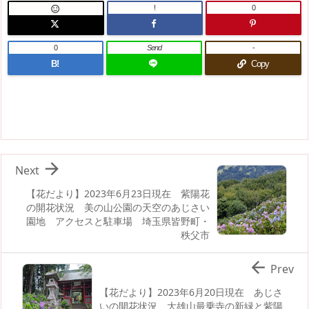
!
0

0
Send
-
B!
Copy

Next
【花だより】2023年6月23日現在 紫陽花
の開花状況 美の山公園の天空のあじさい
園地 アクセスと駐車場 埼玉県皆野町・
秩父市

Prev
【花だより】2023年6月20日現在 あじさ
いの開花状況 大雄山最乗寺の新緑と紫陽