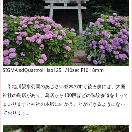
SIGMA sdQuattroH iso125 1/10sec F10 18mm
引地川親水公園のあじさい並木のすぐ後ろ側には、大庭
神社の鳥居があり、鳥居から130段ほどの階段参道を上って
まいりますと神社の本殿に向かうことができるようになっ
ております。