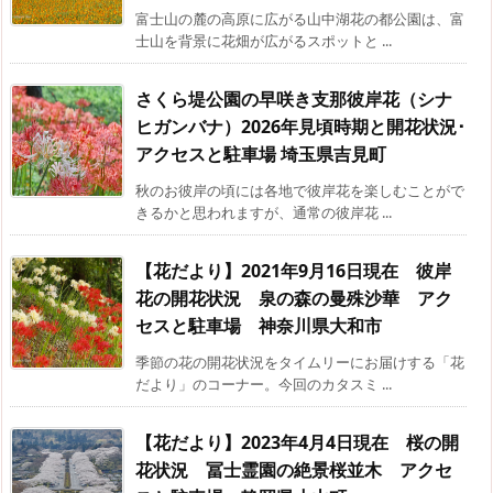
富士山の麓の高原に広がる山中湖花の都公園は、富
士山を背景に花畑が広がるスポットと ...
さくら堤公園の早咲き支那彼岸花（シナ
ヒガンバナ）2026年見頃時期と開花状況･
アクセスと駐車場 埼玉県吉見町
秋のお彼岸の頃には各地で彼岸花を楽しむことがで
きるかと思われますが、通常の彼岸花 ...
【花だより】2021年9月16日現在 彼岸
花の開花状況 泉の森の曼殊沙華 アク
セスと駐車場 神奈川県大和市
季節の花の開花状況をタイムリーにお届けする「花
だより」のコーナー。今回のカタスミ ...
【花だより】2023年4月4日現在 桜の開
花状況 冨士霊園の絶景桜並木 アクセ