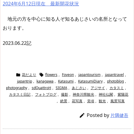
2024年6月12日現在 最新開花状況
地元の方を中心に知る人ぞ知るあじさいの名所となって
おります。
2023.06.22記
花だより
flowers
,
Foveon
,
japantourism
,
japantravel
,


japantrip
,
kanagawa
,
Katasumi
,
KatasumiDiary
,
photoblog
,
photography
,
sdQuattroH
,
SIGMA
,
あじさい
,
アジサイ
,
カタスミ
,
カタスミ日記
,
フォトブログ
,
撮影
,
神奈川県観光
,
神社仏閣
,
紫陽花
,
絶景
,
花写真
,
見頃
,
観光
,
風景写真
Posted by

片隅健吾