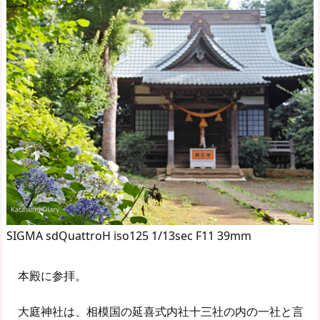
SIGMA sdQuattroH iso125 1/13sec F11 39mm
本殿に参拝。
大庭神社は、相模国の延喜式内社十三社の内の一社と言