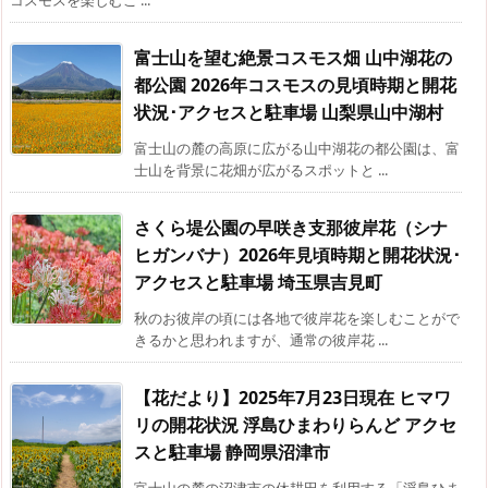
富士山を望む絶景コスモス畑 山中湖花の
都公園 2026年コスモスの見頃時期と開花
状況･アクセスと駐車場 山梨県山中湖村
富士山の麓の高原に広がる山中湖花の都公園は、富
士山を背景に花畑が広がるスポットと ...
さくら堤公園の早咲き支那彼岸花（シナ
ヒガンバナ）2026年見頃時期と開花状況･
アクセスと駐車場 埼玉県吉見町
秋のお彼岸の頃には各地で彼岸花を楽しむことがで
きるかと思われますが、通常の彼岸花 ...
【花だより】2025年7月23日現在 ヒマワ
リの開花状況 浮島ひまわりらんど アクセ
スと駐車場 静岡県沼津市
富士山の麓の沼津市の休耕田を利用する「浮島ひま