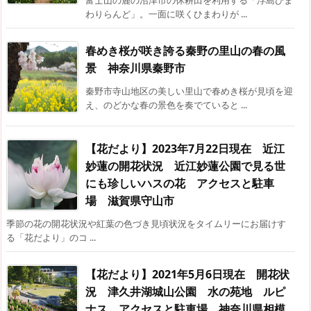
わりらんど」。一面に咲くひまわりが ...
春めき桜が咲き誇る秦野の里山の春の風
景 神奈川県秦野市
秦野市寺山地区の美しい里山で春めき桜が見頃を迎
え、のどかな春の景色を奏でていると ...
【花だより】2023年7月22日現在 近江
妙蓮の開花状況 近江妙蓮公園で見る世
にも珍しいハスの花 アクセスと駐車
場 滋賀県守山市
季節の花の開花状況や紅葉の色づき見頃状況をタイムリーにお届けす
る「花だより」のコ ...
【花だより】2021年5月6日現在 開花状
況 津久井湖城山公園 水の苑地 ルピ
ナス アクセスと駐車場 神奈川県相模