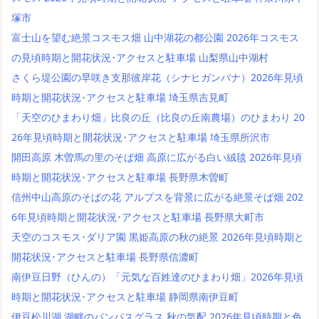
塚市
富士山を望む絶景コスモス畑 山中湖花の都公園 2026年コスモス
の見頃時期と開花状況･アクセスと駐車場 山梨県山中湖村
さくら堤公園の早咲き支那彼岸花（シナヒガンバナ）2026年見頃
時期と開花状況･アクセスと駐車場 埼玉県吉見町
「天空のひまわり畑」比良の丘（比良の丘南農場）のひまわり 20
26年見頃時期と開花状況･アクセスと駐車場 埼玉県所沢市
開田高原 木曽馬の里のそば畑 高原に広がる白い絨毯 2026年見頃
時期と開花状況･アクセスと駐車場 長野県木曽町
信州中山高原のそばの花 アルプスを背景に広がる絶景そば畑 202
6年見頃時期と開花状況･アクセスと駐車場 長野県大町市
天空のコスモス･ダリア園 黒姫高原の秋の絶景 2026年見頃時期と
開花状況･アクセスと駐車場 長野県信濃町
南伊豆日野（ひんの）「元気な百姓達のひまわり畑」2026年見頃
時期と開花状況･アクセスと駐車場 静岡県南伊豆町
伊豆松川湖 湖畔のパンパスグラス 秋の気配 2026年見頃時期と色