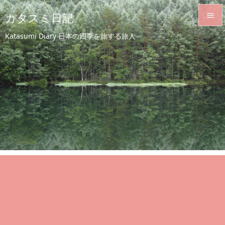
カタスミ日記


Katasumi Diary 日本の四季を旅する旅人
メニュ

サイド

前へ

次へ

検索