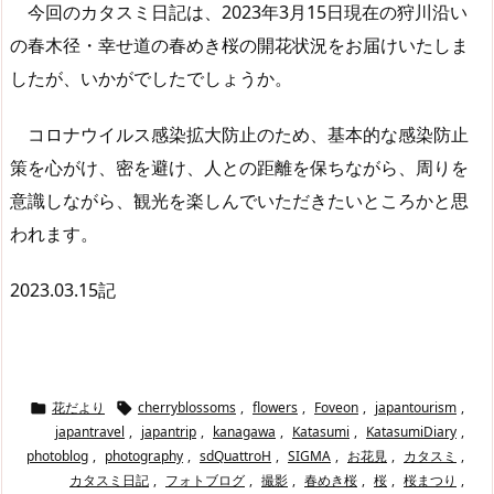
今回のカタスミ日記は、2023年3月15日現在の狩川沿い
の春木径・幸せ道の春めき桜の開花状況をお届けいたしま
したが、いかがでしたでしょうか。
コロナウイルス感染拡大防止のため、基本的な感染防止
策を心がけ、密を避け、人との距離を保ちながら、周りを
意識しながら、観光を楽しんでいただきたいところかと思
われます。
2023.03.15記
花だより
cherryblossoms
,
flowers
,
Foveon
,
japantourism
,


japantravel
,
japantrip
,
kanagawa
,
Katasumi
,
KatasumiDiary
,
photoblog
,
photography
,
sdQuattroH
,
SIGMA
,
お花見
,
カタスミ
,
カタスミ日記
,
フォトブログ
,
撮影
,
春めき桜
,
桜
,
桜まつり
,