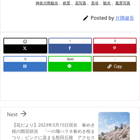
神奈川県観光
,
絶景
,
花写真
,
見頃
,
観光
,
風景写真
Posted by

片隅健吾
!
0

0
Send
-
B!
Copy

Next
【花だより】2023年3月15日現在 春めき
桜の開花状況 「一の堰ハラネ春めき桜ま
つり」ピンクに染まる怒田丘陵 アクセス