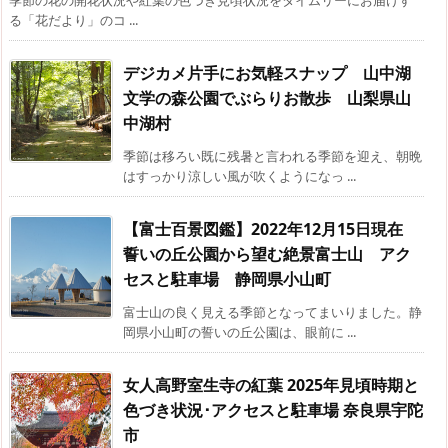
季節の花の開花状況や紅葉の色づき見頃状況をタイムリーにお届けす
る「花だより」のコ ...
デジカメ片手にお気軽スナップ 山中湖
文学の森公園でぶらりお散歩 山梨県山
中湖村
季節は移ろい既に残暑と言われる季節を迎え、朝晩
はすっかり涼しい風が吹くようになっ ...
【富士百景図鑑】2022年12月15日現在
誓いの丘公園から望む絶景富士山 アク
セスと駐車場 静岡県小山町
富士山の良く見える季節となってまいりました。静
岡県小山町の誓いの丘公園は、眼前に ...
女人高野室生寺の紅葉 2025年見頃時期と
色づき状況･アクセスと駐車場 奈良県宇陀
市