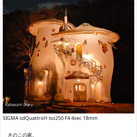
SIGMA sdQuattroH iso250 F4 4sec 18mm
きのこの家。