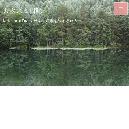
カタスミ日記


Katasumi Diary 日本の四季を旅する旅人
メニュ

サイド

前へ

次へ

検索