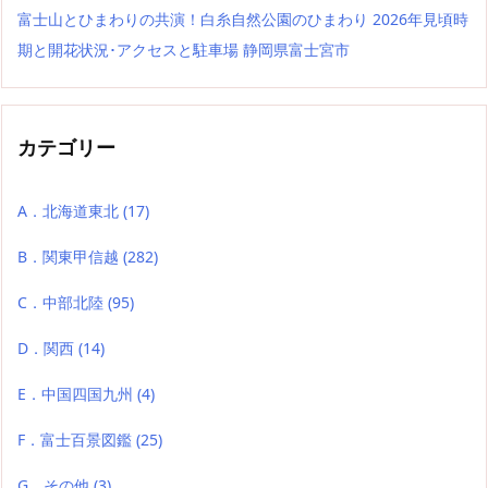
富士山とひまわりの共演！白糸自然公園のひまわり 2026年見頃時
期と開花状況･アクセスと駐車場 静岡県富士宮市
カテゴリー
A．北海道東北
(17)
B．関東甲信越
(282)
C．中部北陸
(95)
D．関西
(14)
E．中国四国九州
(4)
F．富士百景図鑑
(25)
G．その他
(3)