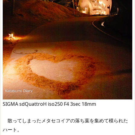
SIGMA sdQuattroH iso250 F4 3sec 18mm
散ってしまったメタセコイアの落ち葉を集めて模られた
ハート。