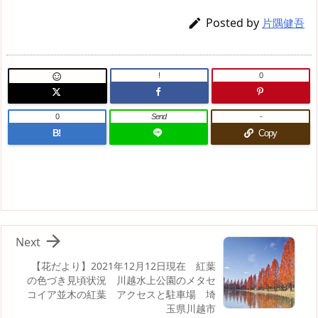
Posted by

片隅健吾
!
0

0
Send
-
B!
Copy

Next
【花だより】2021年12月12日現在 紅葉
の色づき見頃状況 川越水上公園のメタセ
コイア並木の紅葉 アクセスと駐車場 埼
玉県川越市