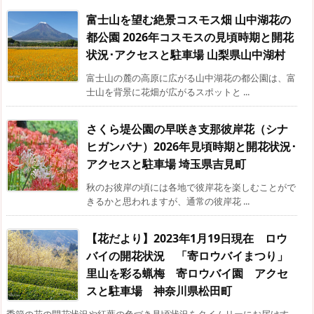
富士山を望む絶景コスモス畑 山中湖花の
都公園 2026年コスモスの見頃時期と開花
状況･アクセスと駐車場 山梨県山中湖村
富士山の麓の高原に広がる山中湖花の都公園は、富
士山を背景に花畑が広がるスポットと ...
さくら堤公園の早咲き支那彼岸花（シナ
ヒガンバナ）2026年見頃時期と開花状況･
アクセスと駐車場 埼玉県吉見町
秋のお彼岸の頃には各地で彼岸花を楽しむことがで
きるかと思われますが、通常の彼岸花 ...
【花だより】2023年1月19日現在 ロウ
バイの開花状況 「寄ロウバイまつり」
里山を彩る蝋梅 寄ロウバイ園 アクセ
スと駐車場 神奈川県松田町