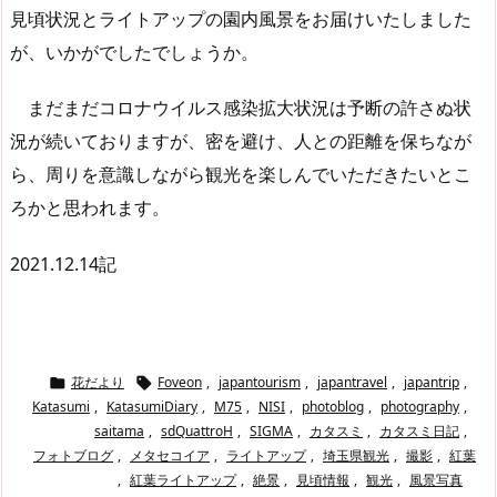
見頃状況とライトアップの園内風景をお届けいたしました
が、いかがでしたでしょうか。
まだまだコロナウイルス感染拡大状況は予断の許さぬ状
況が続いておりますが、密を避け、人との距離を保ちなが
ら、周りを意識しながら観光を楽しんでいただきたいとこ
ろかと思われます。
2021.12.14記
花だより
Foveon
,
japantourism
,
japantravel
,
japantrip
,


Katasumi
,
KatasumiDiary
,
M75
,
NISI
,
photoblog
,
photography
,
saitama
,
sdQuattroH
,
SIGMA
,
カタスミ
,
カタスミ日記
,
フォトブログ
,
メタセコイア
,
ライトアップ
,
埼玉県観光
,
撮影
,
紅葉
,
紅葉ライトアップ
,
絶景
,
見頃情報
,
観光
,
風景写真