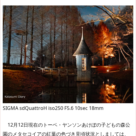
SIGMA sdQuattroH iso250 F5.6 10sec 18mm
12月12日現在のトーベ・ヤンソンあけぼの子どもの森公
園のメタセコイアの紅葉の色づき見頃状況としましては、