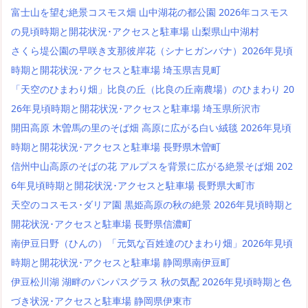
富士山を望む絶景コスモス畑 山中湖花の都公園 2026年コスモス
の見頃時期と開花状況･アクセスと駐車場 山梨県山中湖村
さくら堤公園の早咲き支那彼岸花（シナヒガンバナ）2026年見頃
時期と開花状況･アクセスと駐車場 埼玉県吉見町
「天空のひまわり畑」比良の丘（比良の丘南農場）のひまわり 20
26年見頃時期と開花状況･アクセスと駐車場 埼玉県所沢市
開田高原 木曽馬の里のそば畑 高原に広がる白い絨毯 2026年見頃
時期と開花状況･アクセスと駐車場 長野県木曽町
信州中山高原のそばの花 アルプスを背景に広がる絶景そば畑 202
6年見頃時期と開花状況･アクセスと駐車場 長野県大町市
天空のコスモス･ダリア園 黒姫高原の秋の絶景 2026年見頃時期と
開花状況･アクセスと駐車場 長野県信濃町
南伊豆日野（ひんの）「元気な百姓達のひまわり畑」2026年見頃
時期と開花状況･アクセスと駐車場 静岡県南伊豆町
伊豆松川湖 湖畔のパンパスグラス 秋の気配 2026年見頃時期と色
づき状況･アクセスと駐車場 静岡県伊東市