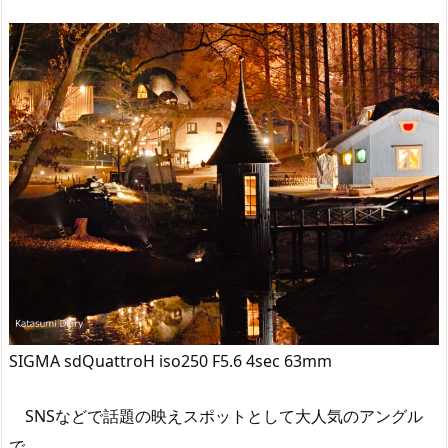
SIGMA sdQuattroH iso250 F5.6 4sec 63mm
SNSなどで話題の映えスポットとして大人気のアングル
で。