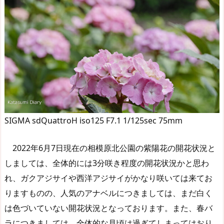
SIGMA sdQuattroH iso125 F7.1 1/125sec 75mm
2022年6月7日現在の相模原北公園の紫陽花の開花状況と
しましては、全体的には3分咲き程度の開花状況かと思わ
れ、ガクアジサイや西洋アジサイがかなり咲いては来てお
りますものの、人気のアナベルにつきましては、まだ白く
は色づいていない開花状況となっております。また、春バ
ラにつきましては、全体的な見頃は過ぎてしまってはおり