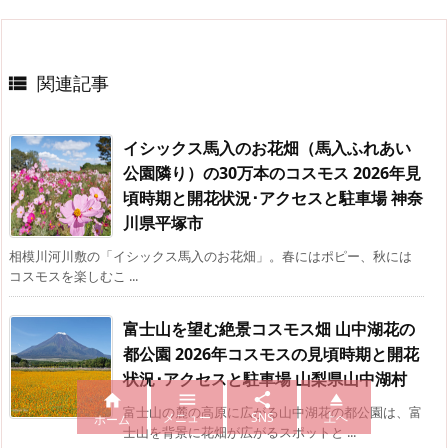
関連記事

イシックス馬入のお花畑（馬入ふれあい
公園隣り）の30万本のコスモス 2026年見
頃時期と開花状況･アクセスと駐車場 神奈
川県平塚市
相模川河川敷の「イシックス馬入のお花畑」。春にはポピー、秋には
コスモスを楽しむこ ...
富士山を望む絶景コスモス畑 山中湖花の
都公園 2026年コスモスの見頃時期と開花
状況･アクセスと駐車場 山梨県山中湖村




富士山の麓の高原に広がる山中湖花の都公園は、富
メニュー
SNS
上へ
ホーム
士山を背景に花畑が広がるスポットと ...