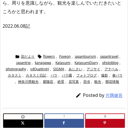
ら、周りを意識しながら、観光を楽しんでいただきたいと
ころかと思われます。
2022.06.08記
花だより
flowers
,
Foveon
,
japantourism
,
japantravel
,


japantrip
,
kanagawa
,
Katasumi
,
KatasumiDiary
,
photoblog
,
photography
,
sdQuattroH
,
SIGMA
,
あじさい
,
アジサイ
,
アナベル
,
カタスミ
,
カタスミ日記
,
バラ
,
バラ園
,
フォトブログ
,
撮影
,
春バラ
,
神奈川県観光
,
紫陽花
,
絶景
,
花写真
,
見頃
,
観光
,
開花情報
Posted by

片隅健吾
!
0
