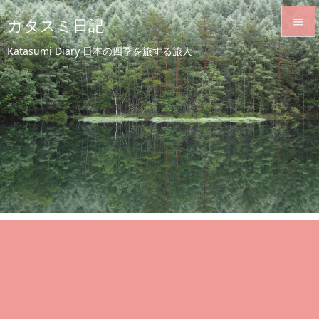
カタスミ日記


Katasumi Diary 日本の四季を旅する旅人
メニュ

サイド

前へ

次へ

検索