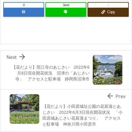
0
Send
-
B!
Copy

Next
【花だより】照江寺のあじさい 2022年6
月8日現在開花状況 沼津の「あじさい
寺」 アクセスと駐車場 静岡県沼津市

Prev
【花だより】小田原城址公園の花菖蒲とあ
じさい 2022年6月3日現在開花状況 「小
田原城あじさい花菖蒲まつり」 アクセス
と駐車場 神奈川県小田原市