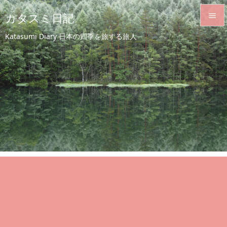
カタスミ日記


Katasumi Diary 日本の四季を旅する旅人
メニュ

サイド

前へ

次へ

検索