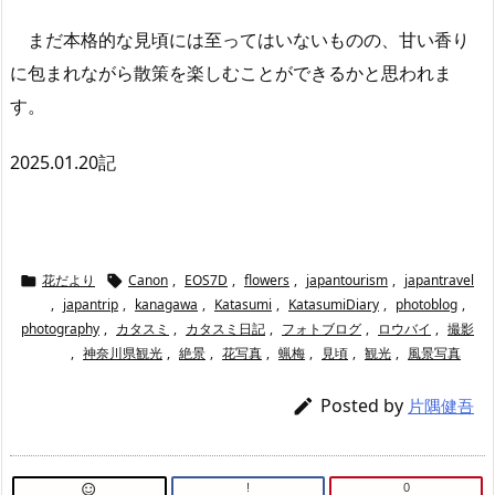
まだ本格的な見頃には至ってはいないものの、甘い香り
に包まれながら散策を楽しむことができるかと思われま
す。
2025.01.20記
花だより
Canon
,
EOS7D
,
flowers
,
japantourism
,
japantravel


,
japantrip
,
kanagawa
,
Katasumi
,
KatasumiDiary
,
photoblog
,
photography
,
カタスミ
,
カタスミ日記
,
フォトブログ
,
ロウバイ
,
撮影
,
神奈川県観光
,
絶景
,
花写真
,
蝋梅
,
見頃
,
観光
,
風景写真
Posted by

片隅健吾
!
0
