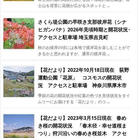
士山を背景に花畑が広がるスポットと ...
さくら堤公園の早咲き支那彼岸花（シナ
ヒガンバナ）2026年見頃時期と開花状況･
アクセスと駐車場 埼玉県吉見町
秋のお彼岸の頃には各地で彼岸花を楽しむことがで
きるかと思われますが、通常の彼岸花 ...
【花だより】2022年10月18日現在 荻野
運動公園「花原」 コスモスの開花状
況 アクセスと駐車場 神奈川県厚木市
季節の花の開花状況や紅葉の色づき見頃状況をタイ
ムリーにお届けする「花だより」のコ ...
【花だより】2023年3月15日現在 春め
き桜の開花状況 「春木径・幸せ道桜ま
つり」狩川沿いの春めき桜並木 アクセ