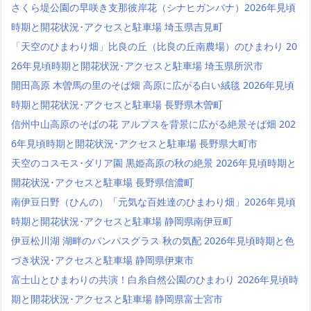
さくら堤公園の早咲き支那彼岸花（シナヒガンバナ）2026年見頃
時期と開花状況･アクセスと駐車場 埼玉県吉見町
「天空のひまわり畑」比良の丘（比良の丘南農場）のひまわり 20
26年見頃時期と開花状況･アクセスと駐車場 埼玉県所沢市
開田高原 木曽馬の里のそば畑 高原に広がる白い絨毯 2026年見頃
時期と開花状況･アクセスと駐車場 長野県木曽町
信州中山高原のそばの花 アルプスを背景に広がる絶景そば畑 202
6年見頃時期と開花状況･アクセスと駐車場 長野県大町市
天空のコスモス･ダリア園 黒姫高原の秋の絶景 2026年見頃時期と
開花状況･アクセスと駐車場 長野県信濃町
南伊豆日野（ひんの）「元気な百姓達のひまわり畑」2026年見頃
時期と開花状況･アクセスと駐車場 静岡県南伊豆町
伊豆松川湖 湖畔のパンパスグラス 秋の気配 2026年見頃時期と色
づき状況･アクセスと駐車場 静岡県伊東市
富士山とひまわりの共演！白糸自然公園のひまわり 2026年見頃時
期と開花状況･アクセスと駐車場 静岡県富士宮市