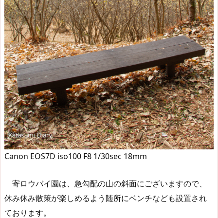
Canon EOS7D iso100 F8 1/30sec 18mm
寄ロウバイ園は、急勾配の山の斜面にございますので、
休み休み散策が楽しめるよう随所にベンチなども設置され
ております。