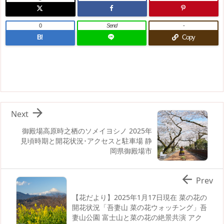
0
Send
-
B!
Copy

Next
御殿場高原時之栖のソメイヨシノ 2025年
見頃時期と開花状況･アクセスと駐車場 静
岡県御殿場市

Prev
【花だより】2025年1月17日現在 菜の花の
開花状況「吾妻山 菜の花ウォッチング」吾
妻山公園 富士山と菜の花の絶景共演 アク