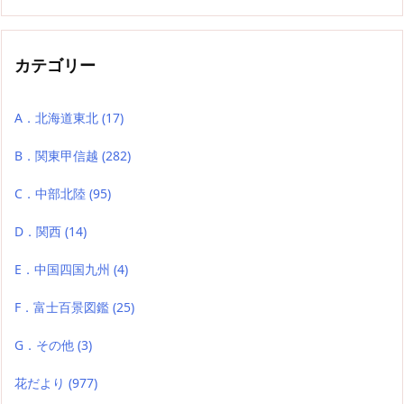
カテゴリー
A．北海道東北
(17)
B．関東甲信越
(282)
C．中部北陸
(95)
D．関西
(14)
E．中国四国九州
(4)
F．富士百景図鑑
(25)
G．その他
(3)
花だより
(977)