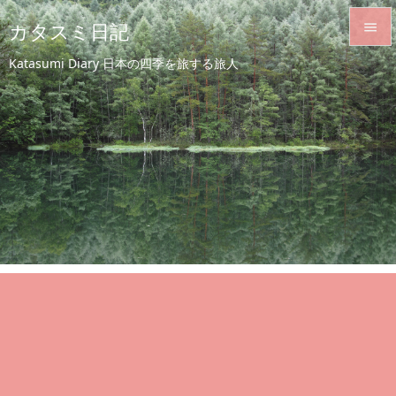
カタスミ日記


Katasumi Diary 日本の四季を旅する旅人
メニュ

サイド

前へ

次へ

検索