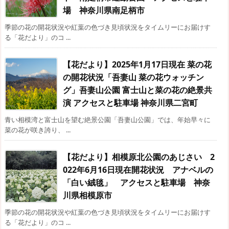
場 神奈川県南足柄市
季節の花の開花状況や紅葉の色づき見頃状況をタイムリーにお届けす
る「花だより」のコ ...
【花だより】2025年1月17日現在 菜の花
の開花状況「吾妻山 菜の花ウォッチン
グ」吾妻山公園 富士山と菜の花の絶景共
演 アクセスと駐車場 神奈川県二宮町
青い相模湾と富士山を望む絶景公園「吾妻山公園」では、年始早々に
菜の花が咲き誇り、 ...
【花だより】相模原北公園のあじさい 2
022年6月16日現在開花状況 アナベルの
「白い絨毯」 アクセスと駐車場 神奈
川県相模原市
季節の花の開花状況や紅葉の色づき見頃状況をタイムリーにお届けす
る「花だより」のコ ...