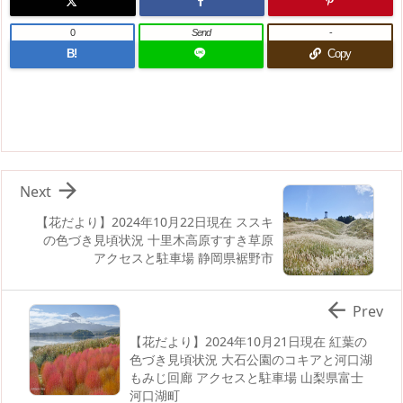
0
Send
-
B!
Copy

Next
【花だより】2024年10月22日現在 ススキ
の色づき見頃状況 十里木高原すすき草原
アクセスと駐車場 静岡県裾野市

Prev
【花だより】2024年10月21日現在 紅葉の
色づき見頃状況 大石公園のコキアと河口湖
もみじ回廊 アクセスと駐車場 山梨県富士
河口湖町