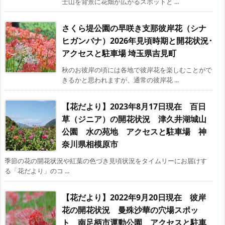
士山を背景に花畑が広がるスポットと ...
さくら堤公園の早咲き支那彼岸花（シナ
ヒガンバナ）2026年見頃時期と開花状況･
アクセスと駐車場 埼玉県吉見町
秋のお彼岸の頃には各地で彼岸花を楽しむことがで
きるかと思われますが、通常の彼岸花 ...
【花だより】2023年8月17日現在 百日
草（ジニア）の開花状況 津久井湖城山
公園 水の苑地 アクセスと駐車場 神
奈川県相模原市
季節の花の開花状況や紅葉の色づき見頃状況をタイムリーにお届けす
る「花だより」のコ ...
【花だより】2022年9月20日現在 彼岸
花の開花状況 曼殊沙華の穴場スポッ
ト 南足柄市運動公園 アクセスと駐車