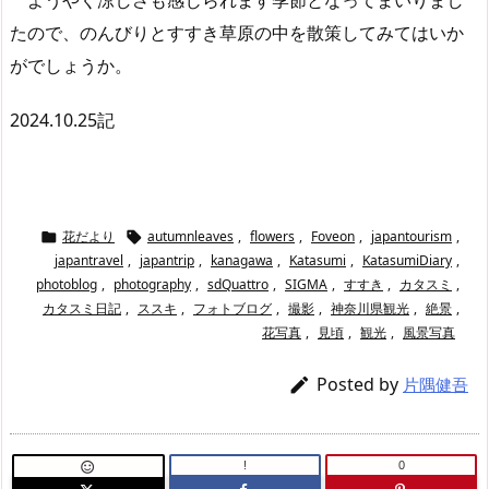
たので、のんびりとすすき草原の中を散策してみてはいか
がでしょうか。
2024.10.25記
花だより
autumnleaves
,
flowers
,
Foveon
,
japantourism
,


japantravel
,
japantrip
,
kanagawa
,
Katasumi
,
KatasumiDiary
,
photoblog
,
photography
,
sdQuattro
,
SIGMA
,
すすき
,
カタスミ
,
カタスミ日記
,
ススキ
,
フォトブログ
,
撮影
,
神奈川県観光
,
絶景
,
花写真
,
見頃
,
観光
,
風景写真
Posted by

片隅健吾
!
0
