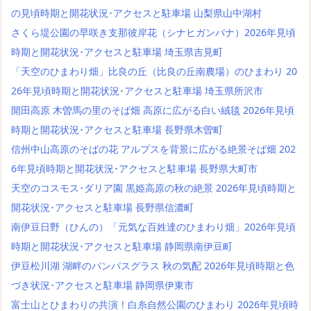
の見頃時期と開花状況･アクセスと駐車場 山梨県山中湖村
さくら堤公園の早咲き支那彼岸花（シナヒガンバナ）2026年見頃
時期と開花状況･アクセスと駐車場 埼玉県吉見町
「天空のひまわり畑」比良の丘（比良の丘南農場）のひまわり 20
26年見頃時期と開花状況･アクセスと駐車場 埼玉県所沢市
開田高原 木曽馬の里のそば畑 高原に広がる白い絨毯 2026年見頃
時期と開花状況･アクセスと駐車場 長野県木曽町
信州中山高原のそばの花 アルプスを背景に広がる絶景そば畑 202
6年見頃時期と開花状況･アクセスと駐車場 長野県大町市
天空のコスモス･ダリア園 黒姫高原の秋の絶景 2026年見頃時期と
開花状況･アクセスと駐車場 長野県信濃町
南伊豆日野（ひんの）「元気な百姓達のひまわり畑」2026年見頃
時期と開花状況･アクセスと駐車場 静岡県南伊豆町
伊豆松川湖 湖畔のパンパスグラス 秋の気配 2026年見頃時期と色
づき状況･アクセスと駐車場 静岡県伊東市
富士山とひまわりの共演！白糸自然公園のひまわり 2026年見頃時