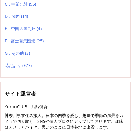
C．中部北陸
(95)
D．関西
(14)
E．中国四国九州
(4)
F．富士百景図鑑
(25)
G．その他
(3)
花だより
(977)
サイト運営者
YururiCLUB 片隅健吾
神奈川県在住の旅人。日本の四季を愛し、趣味で季節の風景をカ
メラで切り取り、SNSや個人ブログにアップしております。趣味
はカメラとバイク。思いのままに日本各地に出没します。