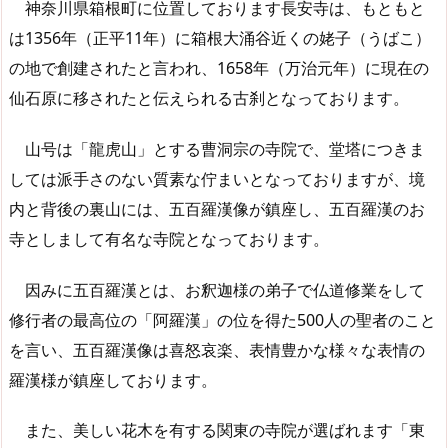
神奈川県箱根町に位置しております長安寺は、もともと
は1356年（正平11年）に箱根大涌谷近くの姥子（うばこ）
の地で創建されたと言われ、1658年（万治元年）に現在の
仙石原に移されたと伝えられる古刹となっております。
山号は「龍虎山」とする曹洞宗の寺院で、堂塔につきま
しては派手さのない質素な佇まいとなっておりますが、境
内と背後の裏山には、五百羅漢像が鎮座し、五百羅漢のお
寺としまして有名な寺院となっております。
因みに五百羅漢とは、お釈迦様の弟子で仏道修業をして
修行者の最高位の「阿羅漢」の位を得た500人の聖者のこと
を言い、五百羅漢像は喜怒哀楽、表情豊かな様々な表情の
羅漢様が鎮座しております。
また、美しい花木を有する関東の寺院が選ばれます「東