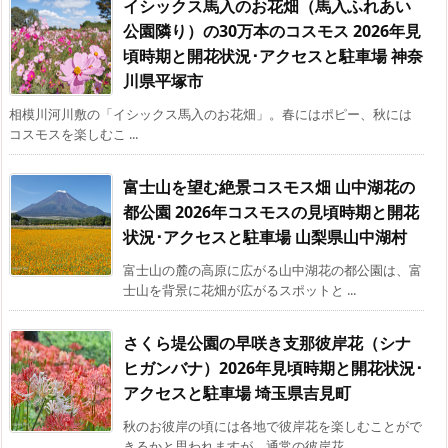
イシックス馬入のお花畑（馬入ふれあい
公園隣り）の30万本のコスモス 2026年見
頃時期と開花状況･アクセスと駐車場 神奈
川県平塚市
相模川河川敷の「イシックス馬入のお花畑」。春にはポピー、秋には
コスモスを楽しむこ ...
富士山を望む絶景コスモス畑 山中湖花の
都公園 2026年コスモスの見頃時期と開花
状況･アクセスと駐車場 山梨県山中湖村
富士山の麓の高原に広がる山中湖花の都公園は、富
士山を背景に花畑が広がるスポットと ...
さくら堤公園の早咲き支那彼岸花（シナ
ヒガンバナ）2026年見頃時期と開花状況･
アクセスと駐車場 埼玉県吉見町
秋のお彼岸の頃には各地で彼岸花を楽しむことがで
きるかと思われますが、通常の彼岸花 ...