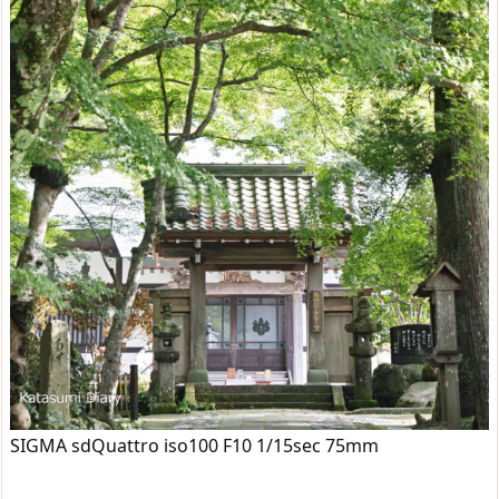
SIGMA sdQuattro iso100 F10 1/15sec 75mm