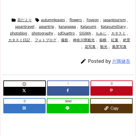
花だより
autumnleaves
,
flowers
,
Foveon
,
japantourism
,


japantravel
,
japantrip
,
kanagawa
,
Katasumi
,
KatasumiDiary
,
photoblog
,
photography
,
sdQuattro
,
SIGMA
,
もみじ
,
カタスミ
,
カタスミ日記
,
フォトブログ
,
撮影
,
神奈川県観光
,
箱根
,
紅葉
,
絶景
,
花写真
,
観光
,
風景写真
Posted by

片隅健吾
!
0

0
Send
-
B!
Copy