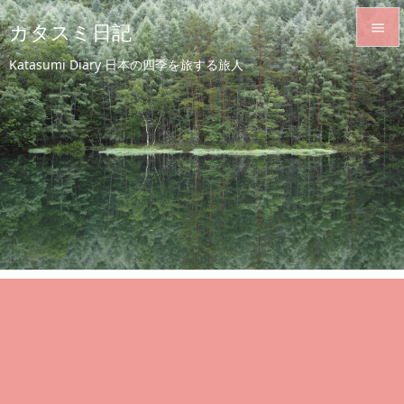
カタスミ日記


Katasumi Diary 日本の四季を旅する旅人
メニュ

サイド

前へ

次へ

検索