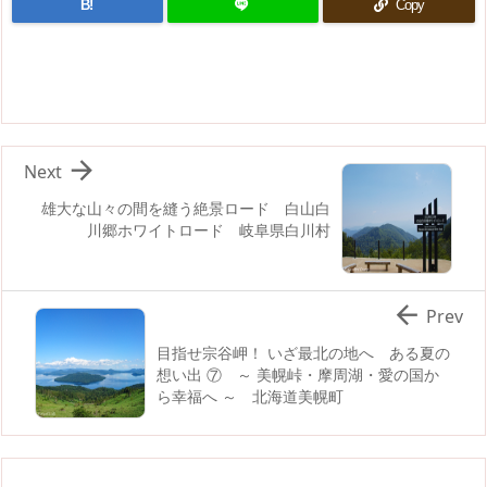
B!
Copy

Next
雄大な山々の間を縫う絶景ロード 白山白
川郷ホワイトロード 岐阜県白川村

Prev
目指せ宗谷岬！ いざ最北の地へ ある夏の
想い出 ⑦ ～ 美幌峠・摩周湖・愛の国か
ら幸福へ ～ 北海道美幌町