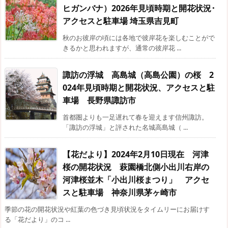
ヒガンバナ）2026年見頃時期と開花状況･
アクセスと駐車場 埼玉県吉見町
秋のお彼岸の頃には各地で彼岸花を楽しむことがで
きるかと思われますが、通常の彼岸花 ...
諏訪の浮城 高島城（高島公園）の桜 2
024年見頃時期と開花状況、アクセスと駐
車場 長野県諏訪市
首都圏よりも一足遅れて春を迎えます信州諏訪。
「諏訪の浮城」と評された名城高島城（ ...
【花だより】2024年2月10日現在 河津
桜の開花状況 萩園橋北側小出川右岸の
河津桜並木「小出川桜まつり」 アクセ
スと駐車場 神奈川県茅ヶ崎市
季節の花の開花状況や紅葉の色づき見頃状況をタイムリーにお届けす
る「花だより」のコ ...