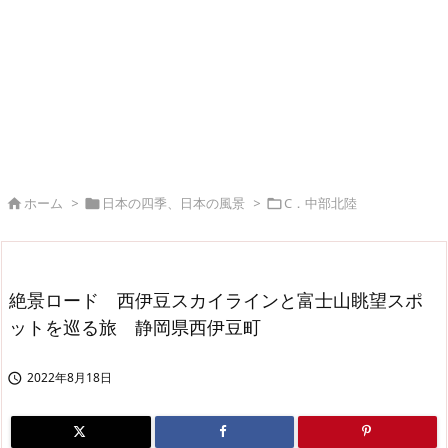
ホーム
>
日本の四季、日本の風景
>
C．中部北陸



絶景ロード 西伊豆スカイラインと富士山眺望スポ
ットを巡る旅 静岡県西伊豆町
2022年8月18日
