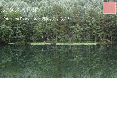
カタスミ日記


Katasumi Diary 日本の四季を旅する旅人
メニュ

サイド

前へ

次へ

検索