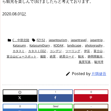
ら観光を楽しんで頂けましたらと考えております。
2020.08.01記
C．中部北陸
FZ152
,
japantourism
,
japantravel
,
japantrip
,


Katasumi
,
KatasumiDiary
,
KODAK
,
landscape
,
photography
,
カタスミ
,
カタスミ日記
,
コンデジ
,
ツーリング
,
伊豆
,
富士山
,
富士山ビュースポット
,
撮影
,
絶景
,
絶景ロード
,
観光
,
静岡県観光
,
風景写真
,
駿河湾
Posted by

片隅健吾
!
0

0
Send
-