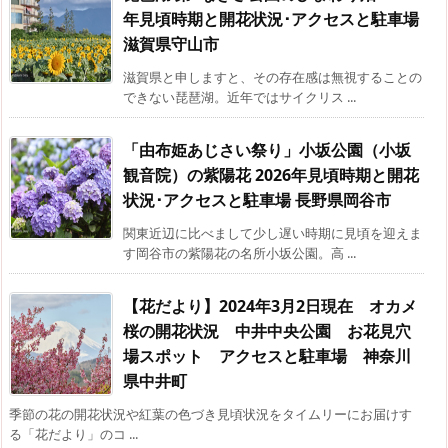
年見頃時期と開花状況･アクセスと駐車場
滋賀県守山市
滋賀県と申しますと、その存在感は無視することの
できない琵琶湖。近年ではサイクリス ...
「由布姫あじさい祭り」小坂公園（小坂
観音院）の紫陽花 2026年見頃時期と開花
状況･アクセスと駐車場 長野県岡谷市
関東近辺に比べまして少し遅い時期に見頃を迎えま
す岡谷市の紫陽花の名所小坂公園。高 ...
【花だより】2024年3月2日現在 オカメ
桜の開花状況 中井中央公園 お花見穴
場スポット アクセスと駐車場 神奈川
県中井町
季節の花の開花状況や紅葉の色づき見頃状況をタイムリーにお届けす
る「花だより」のコ ...