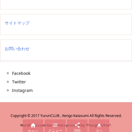
サイトマップ
お問い合わせ
Facebook
Twitter
Instagram
Copyright ©
2017
YururiCLUB , Kengo Katasumi
All Rights Reserved.




WordPress Luxeritas Theme is provided by "
Thought is free
".
メニュー
SNS
上へ
ホーム