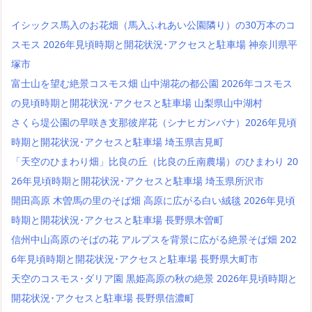
イシックス馬入のお花畑（馬入ふれあい公園隣り）の30万本のコ
スモス 2026年見頃時期と開花状況･アクセスと駐車場 神奈川県平
塚市
富士山を望む絶景コスモス畑 山中湖花の都公園 2026年コスモス
の見頃時期と開花状況･アクセスと駐車場 山梨県山中湖村
さくら堤公園の早咲き支那彼岸花（シナヒガンバナ）2026年見頃
時期と開花状況･アクセスと駐車場 埼玉県吉見町
「天空のひまわり畑」比良の丘（比良の丘南農場）のひまわり 20
26年見頃時期と開花状況･アクセスと駐車場 埼玉県所沢市
開田高原 木曽馬の里のそば畑 高原に広がる白い絨毯 2026年見頃
時期と開花状況･アクセスと駐車場 長野県木曽町
信州中山高原のそばの花 アルプスを背景に広がる絶景そば畑 202
6年見頃時期と開花状況･アクセスと駐車場 長野県大町市
天空のコスモス･ダリア園 黒姫高原の秋の絶景 2026年見頃時期と
開花状況･アクセスと駐車場 長野県信濃町