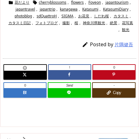
花だより
cherryblossoms
,
flowers
,
Foveon
,
japantourism
,


japantravel
,
japantrip
,
kanagawa
,
Katasumi
,
KatasumiDiary
,
photoblog
,
sdQuattroH
,
SIGMA
,
お花見
,
しだれ桜
,
カタスミ
,
カタスミ日記
,
フォトブログ
,
撮影
,
桜
,
神奈川県観光
,
絶景
,
花写真
,
観光
Posted by

片隅健吾
!
0

0
Send
-
B!
Copy