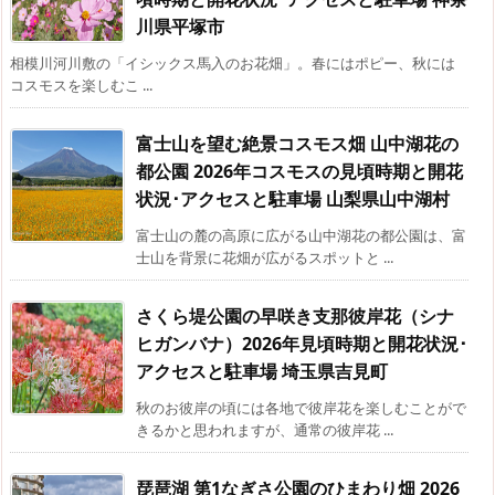
川県平塚市
相模川河川敷の「イシックス馬入のお花畑」。春にはポピー、秋には
コスモスを楽しむこ ...
富士山を望む絶景コスモス畑 山中湖花の
都公園 2026年コスモスの見頃時期と開花
状況･アクセスと駐車場 山梨県山中湖村
富士山の麓の高原に広がる山中湖花の都公園は、富
士山を背景に花畑が広がるスポットと ...
さくら堤公園の早咲き支那彼岸花（シナ
ヒガンバナ）2026年見頃時期と開花状況･
アクセスと駐車場 埼玉県吉見町
秋のお彼岸の頃には各地で彼岸花を楽しむことがで
きるかと思われますが、通常の彼岸花 ...
琵琶湖 第1なぎさ公園のひまわり畑 2026