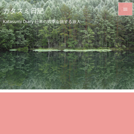
カタスミ日記


Katasumi Diary 日本の四季を旅する旅人
メニュ

サイド

前へ

次へ

検索