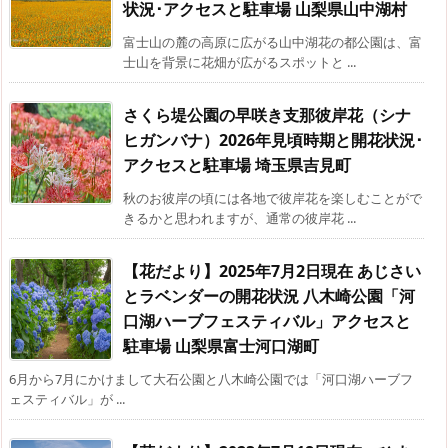
状況･アクセスと駐車場 山梨県山中湖村
富士山の麓の高原に広がる山中湖花の都公園は、富
士山を背景に花畑が広がるスポットと ...
さくら堤公園の早咲き支那彼岸花（シナ
ヒガンバナ）2026年見頃時期と開花状況･
アクセスと駐車場 埼玉県吉見町
秋のお彼岸の頃には各地で彼岸花を楽しむことがで
きるかと思われますが、通常の彼岸花 ...
【花だより】2025年7月2日現在 あじさい
とラベンダーの開花状況 八木崎公園「河
口湖ハーブフェスティバル」アクセスと
駐車場 山梨県富士河口湖町
6月から7月にかけまして大石公園と八木崎公園では「河口湖ハーブフ
ェスティバル」が ...