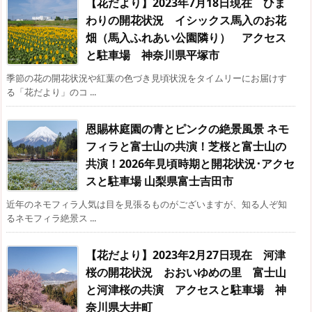
【花だより】2023年7月18日現在 ひま
わりの開花状況 イシックス馬入のお花
畑（馬入ふれあい公園隣り） アクセス
と駐車場 神奈川県平塚市
季節の花の開花状況や紅葉の色づき見頃状況をタイムリーにお届けす
る「花だより」のコ ...
恩賜林庭園の青とピンクの絶景風景 ネモ
フィラと富士山の共演！芝桜と富士山の
共演！2026年見頃時期と開花状況･アクセ
スと駐車場 山梨県富士吉田市
近年のネモフィラ人気は目を見張るものがございますが、知る人ぞ知
るネモフィラ絶景ス ...
【花だより】2023年2月27日現在 河津
桜の開花状況 おおいゆめの里 富士山
と河津桜の共演 アクセスと駐車場 神
奈川県大井町