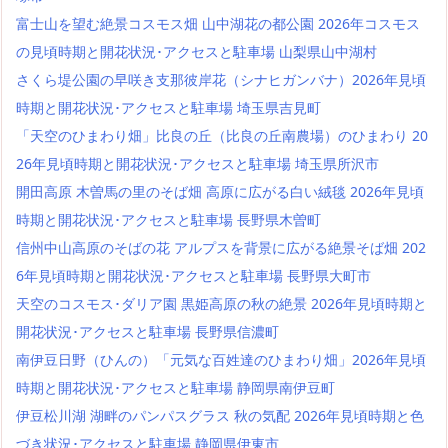
富士山を望む絶景コスモス畑 山中湖花の都公園 2026年コスモス
の見頃時期と開花状況･アクセスと駐車場 山梨県山中湖村
さくら堤公園の早咲き支那彼岸花（シナヒガンバナ）2026年見頃
時期と開花状況･アクセスと駐車場 埼玉県吉見町
「天空のひまわり畑」比良の丘（比良の丘南農場）のひまわり 20
26年見頃時期と開花状況･アクセスと駐車場 埼玉県所沢市
開田高原 木曽馬の里のそば畑 高原に広がる白い絨毯 2026年見頃
時期と開花状況･アクセスと駐車場 長野県木曽町
信州中山高原のそばの花 アルプスを背景に広がる絶景そば畑 202
6年見頃時期と開花状況･アクセスと駐車場 長野県大町市
天空のコスモス･ダリア園 黒姫高原の秋の絶景 2026年見頃時期と
開花状況･アクセスと駐車場 長野県信濃町
南伊豆日野（ひんの）「元気な百姓達のひまわり畑」2026年見頃
時期と開花状況･アクセスと駐車場 静岡県南伊豆町
伊豆松川湖 湖畔のパンパスグラス 秋の気配 2026年見頃時期と色
づき状況･アクセスと駐車場 静岡県伊東市