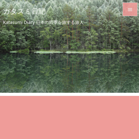
カタスミ日記


Katasumi Diary 日本の四季を旅する旅人
メニュ

サイド

前へ

次へ

検索