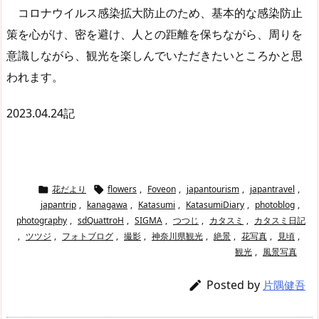
コロナウイルス感染拡大防止のため、基本的な感染防止
策を心がけ、密を避け、人との距離を保ちながら、周りを
意識しながら、観光を楽しんでいただきたいところかと思
われます。
2023.04.24記
花だより
flowers
,
Foveon
,
japantourism
,
japantravel
,


japantrip
,
kanagawa
,
Katasumi
,
KatasumiDiary
,
photoblog
,
photography
,
sdQuattroH
,
SIGMA
,
つつじ
,
カタスミ
,
カタスミ日記
,
ツツジ
,
フォトブログ
,
撮影
,
神奈川県観光
,
絶景
,
花写真
,
見頃
,
観光
,
風景写真
Posted by

片隅健吾