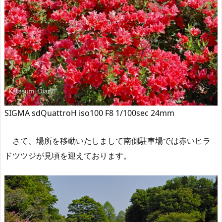
SIGMA sdQuattroH iso100 F8 1/100sec 24mm
さて、場所を移動いたしまして南側駐車場では赤いヒラ
ドツツジが見頃を迎えております。