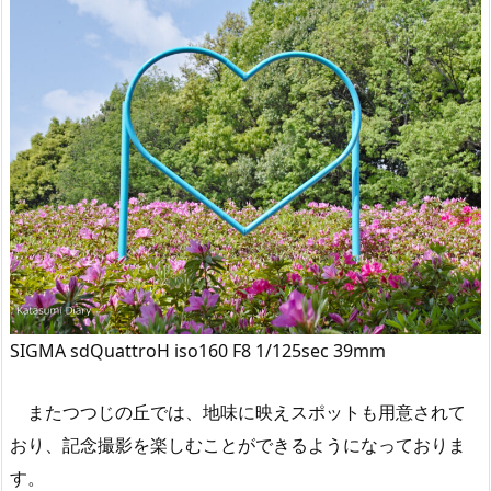
SIGMA sdQuattroH iso160 F8 1/125sec 39mm
またつつじの丘では、地味に映えスポットも用意されて
おり、記念撮影を楽しむことができるようになっておりま
す。