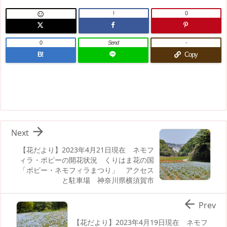
!
0

0
Send
-
B!
Copy

Next
【花だより】2023年4月21日現在 ネモフ
ィラ・ポピーの開花状況 くりはま花の国
「ポピー・ネモフィラまつり」 アクセス
と駐車場 神奈川県横須賀市

Prev
【花だより】2023年4月19日現在 ネモフ