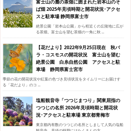
富士山の麓の茶畑に囲まれた岩本山のそ
ば畑 2025年見頃時期と開花状況･アクセ
スと駐車場 静岡県富士市
絶景公園「岩本山公園」から程近くの丘陵地に広が
る茶畑。富士山を望む茶畑の一角に秋 ...
【花だより】2022年9月25日現在 秋バ
ラ・コスモスの開花状況 富士山を望む
絶景公園 白糸自然公園 アクセスと駐
車場 静岡県富士宮市
季節の花の開花状況や紅葉の色づき見頃状況をタイムリーにお届けす
る「花だより」のコ ...
塩船観音寺「つつじまつり」関東屈指の
つつじの名所 2026年見頃時期と開花状
況･アクセスと駐車場 東京都青梅市
東京都内有数のつつじの名所としまして人気の塩船
観音寺。見頃の時期にはたくさんの方 ...