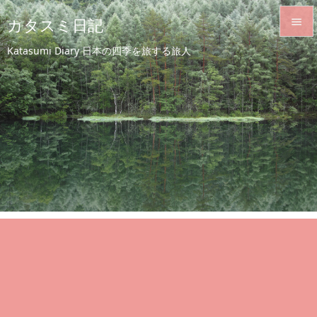
カタスミ日記


Katasumi Diary 日本の四季を旅する旅人
メニュ

サイド

前へ

次へ

検索