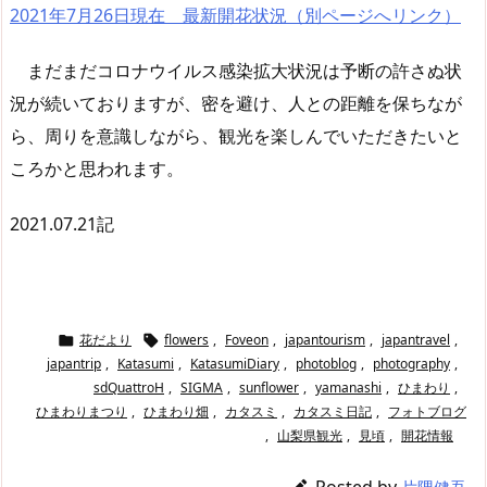
2021年7月26日現在 最新開花状況（別ページへリンク）
まだまだコロナウイルス感染拡大状況は予断の許さぬ状
況が続いておりますが、密を避け、人との距離を保ちなが
ら、周りを意識しながら、観光を楽しんでいただきたいと
ころかと思われます。
2021.07.21記
花だより
flowers
,
Foveon
,
japantourism
,
japantravel
,


japantrip
,
Katasumi
,
KatasumiDiary
,
photoblog
,
photography
,
sdQuattroH
,
SIGMA
,
sunflower
,
yamanashi
,
ひまわり
,
ひまわりまつり
,
ひまわり畑
,
カタスミ
,
カタスミ日記
,
フォトブログ
,
山梨県観光
,
見頃
,
開花情報
Posted by

片隅健吾