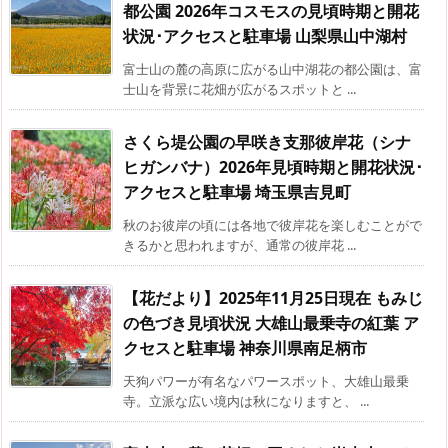
都公園 2026年コスモスの見頃時期と開花
状況･アクセスと駐車場 山梨県山中湖村
富士山の麓の高原に広がる山中湖花の都公園は、富
士山を背景に花畑が広がるスポットと ...
さくら堤公園の早咲き支那彼岸花（シナ
ヒガンバナ）2026年見頃時期と開花状況･
アクセスと駐車場 埼玉県吉見町
秋のお彼岸の頃には各地で彼岸花を楽しむことがで
きるかと思われますが、通常の彼岸花 ...
【花だより】2025年11月25日現在 もみじ
の色づき見頃状況 大雄山最乗寺の紅葉 ア
クセスと駐車場 神奈川県南足柄市
天狗パワーが有名なパワースポット、大雄山最乗
寺。立派な広い境内は秋になりますと、 ...