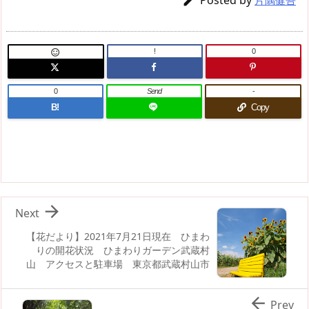
!
0

0
Send
-
B!
Copy

Next
【花だより】2021年7月21日現在 ひまわ
りの開花状況 ひまわりガーデン武蔵村
山 アクセスと駐車場 東京都武蔵村山市

Prev