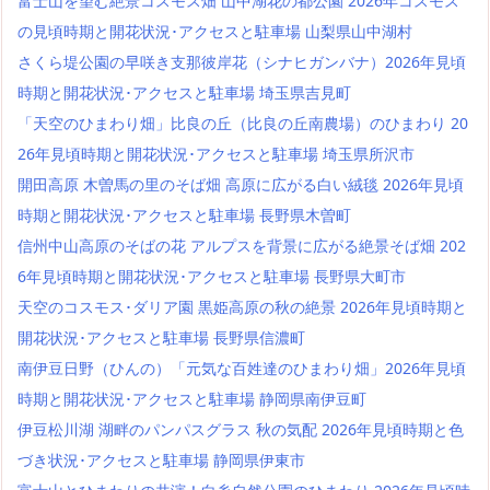
富士山を望む絶景コスモス畑 山中湖花の都公園 2026年コスモス
の見頃時期と開花状況･アクセスと駐車場 山梨県山中湖村
さくら堤公園の早咲き支那彼岸花（シナヒガンバナ）2026年見頃
時期と開花状況･アクセスと駐車場 埼玉県吉見町
「天空のひまわり畑」比良の丘（比良の丘南農場）のひまわり 20
26年見頃時期と開花状況･アクセスと駐車場 埼玉県所沢市
開田高原 木曽馬の里のそば畑 高原に広がる白い絨毯 2026年見頃
時期と開花状況･アクセスと駐車場 長野県木曽町
信州中山高原のそばの花 アルプスを背景に広がる絶景そば畑 202
6年見頃時期と開花状況･アクセスと駐車場 長野県大町市
天空のコスモス･ダリア園 黒姫高原の秋の絶景 2026年見頃時期と
開花状況･アクセスと駐車場 長野県信濃町
南伊豆日野（ひんの）「元気な百姓達のひまわり畑」2026年見頃
時期と開花状況･アクセスと駐車場 静岡県南伊豆町
伊豆松川湖 湖畔のパンパスグラス 秋の気配 2026年見頃時期と色
づき状況･アクセスと駐車場 静岡県伊東市