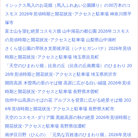
イシックス馬入のお花畑（馬入ふれあい公園隣り）の30万本のコ
スモス 2026年見頃時期と開花状況･アクセスと駐車場 神奈川県平
塚市
富士山を望む絶景コスモス畑 山中湖花の都公園 2026年コスモス
の見頃時期と開花状況･アクセスと駐車場 山梨県山中湖村
さくら堤公園の早咲き支那彼岸花（シナヒガンバナ）2026年見頃
時期と開花状況･アクセスと駐車場 埼玉県吉見町
「天空のひまわり畑」比良の丘（比良の丘南農場）のひまわり 20
26年見頃時期と開花状況･アクセスと駐車場 埼玉県所沢市
開田高原 木曽馬の里のそば畑 高原に広がる白い絨毯 2026年見頃
時期と開花状況･アクセスと駐車場 長野県木曽町
信州中山高原のそばの花 アルプスを背景に広がる絶景そば畑 202
6年見頃時期と開花状況･アクセスと駐車場 長野県大町市
天空のコスモス･ダリア園 黒姫高原の秋の絶景 2026年見頃時期と
開花状況･アクセスと駐車場 長野県信濃町
南伊豆日野（ひんの）「元気な百姓達のひまわり畑」2026年見頃