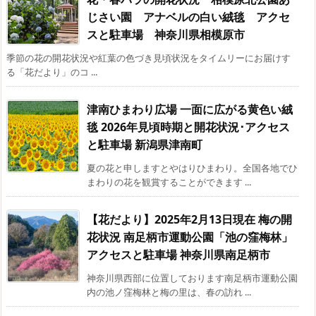
じさい園 アナベルの白い絨毯 アクセ
スと駐車場 神奈川県相模原市
季節の花の開花状況や紅葉の色づき見頃状況をタイムリーにお届けす
る「花だより」のコ ...
津南ひまわり広場 一面に広がる黄色い絨
毯 2026年見頃時期と開花状況･アクセス
と駐車場 新潟県津南町
夏の花と申しますとやはりひまわり。全国各地でひ
まわりの花を観賞することができます ...
【花だより】2025年2月13日現在 梅の開
花状況 南足柄市運動公園「池の窪梅林」
アクセスと駐車場 神奈川県南足柄市
神奈川県西部に位置しております南足柄市運動公園
内の池ノ窪梅林と梅の里は、春の訪れ ...