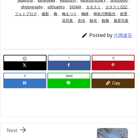
japantrip
,
kanagawa
,
Katasumi
,
KatasumiDiary
,
photoblog
,
photography
,
sdQuattro
,
SIGMA
,
カタスミ
,
カタスミ日記
,
フォトブログ
,
撮影
,
梅
,
梅まつり
,
梅林
,
神奈川県観光
,
絶景
,
花写真
,
見頃
,
観光
,
観梅
,
風景写真
Posted by

片隅健吾
!
0

0
Send
-
B!
Copy

Next