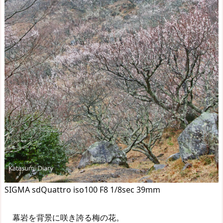
SIGMA sdQuattro iso100 F8 1/8sec 39mm
幕岩を背景に咲き誇る梅の花。