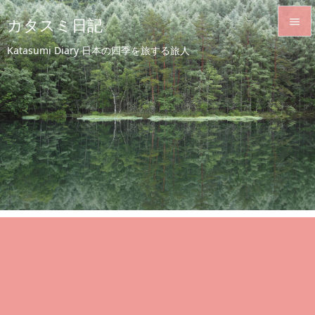
カタスミ日記


Katasumi Diary 日本の四季を旅する旅人
メニュ

サイド

前へ

次へ

検索