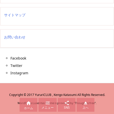
サイトマップ
お問い合わせ
Facebook
Twitter
Instagram
Copyright ©
2017
YururiCLUB , Kengo Katasumi
All Rights Reserved.




WordPress Luxeritas Theme is provided by "
Thought is free
".
メニュー
SNS
上へ
ホーム