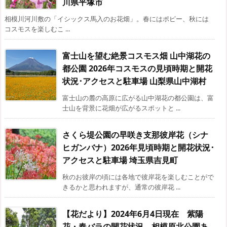
川県平塚市
相模川河川敷の「イシックス馬入のお花畑」。春にはポピー、秋には
コスモスを楽しむこ ...
富士山を望む絶景コスモス畑 山中湖花の
都公園 2026年コスモスの見頃時期と開花
状況･アクセスと駐車場 山梨県山中湖村
富士山の麓の高原に広がる山中湖花の都公園は、富
士山を背景に花畑が広がるスポットと ...
さくら堤公園の早咲き支那彼岸花（シナ
ヒガンバナ）2026年見頃時期と開花状況･
アクセスと駐車場 埼玉県吉見町
秋のお彼岸の頃には各地で彼岸花を楽しむことがで
きるかと思われますが、通常の彼岸花 ...
【花だより】2024年6月4日現在 紫陽
花・春バラの開花状況 相模原北公園あ