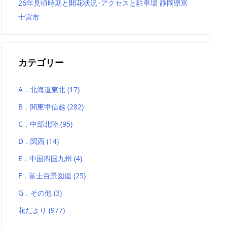
26年見頃時期と開花状況･アクセスと駐車場 静岡県富
士宮市
カテゴリー
A．北海道東北
(17)
B．関東甲信越
(282)
C．中部北陸
(95)
D．関西
(14)
E．中国四国九州
(4)
F．富士百景図鑑
(25)
G．その他
(3)
花だより
(977)