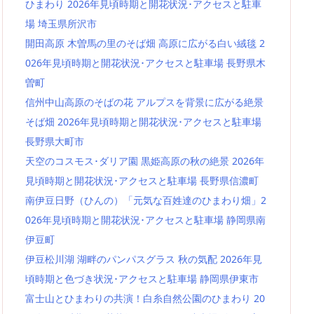
ひまわり 2026年見頃時期と開花状況･アクセスと駐車
場 埼玉県所沢市
開田高原 木曽馬の里のそば畑 高原に広がる白い絨毯 2
026年見頃時期と開花状況･アクセスと駐車場 長野県木
曽町
信州中山高原のそばの花 アルプスを背景に広がる絶景
そば畑 2026年見頃時期と開花状況･アクセスと駐車場
長野県大町市
天空のコスモス･ダリア園 黒姫高原の秋の絶景 2026年
見頃時期と開花状況･アクセスと駐車場 長野県信濃町
南伊豆日野（ひんの）「元気な百姓達のひまわり畑」2
026年見頃時期と開花状況･アクセスと駐車場 静岡県南
伊豆町
伊豆松川湖 湖畔のパンパスグラス 秋の気配 2026年見
頃時期と色づき状況･アクセスと駐車場 静岡県伊東市
富士山とひまわりの共演！白糸自然公園のひまわり 20