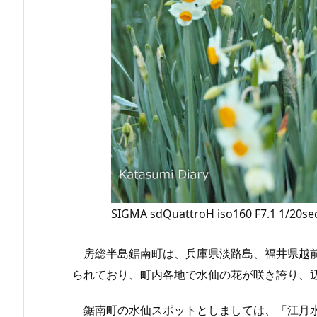
SIGMA sdQuattroH iso160 F7.1 1/20s
房総半島鋸南町は、兵庫県淡路島、福井県越前
られており、町内各地で水仙の花が咲き誇り、
鋸南町の水仙スポットとしましては、「江月水