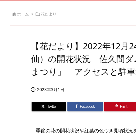
ホーム
>
花だより


【花だより】2022年12月
仙）の開花状況 佐久間ダ
まつり」 アクセスと駐車
2023年3月1日

Twitter
Facebook
Pin it
季節の花の開花状況や紅葉の色づき見頃状況を