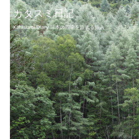
カタスミ日記
Katasumi Diary 日本の四季を旅する旅人