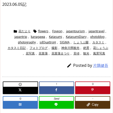
2023.06.05記
花だより
flowers
,
Foveon
,
japantourism
,
japantravel
,


japantrip
,
kanagawa
,
Katasumi
,
KatasumiDiary
,
photoblog
,
photography
,
sdQuattroH
,
SIGMA
,
しょうぶ園
,
カタスミ
,
カタスミ日記
,
フォトブログ
,
撮影
,
神奈川県観光
,
絶景
,
花しょうぶ
,
花写真
,
花菖蒲
,
花菖蒲まつり
,
見頃
,
観光
,
風景写真
Posted by

片隅健吾
!
0

0
Send
-
B!
Copy