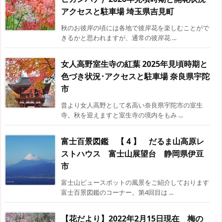
アクセスと駐車場 埼玉県吉見町
秋のお彼岸の頃には各地で彼岸花を楽しむことがで
きるかと思われますが、通常の彼岸花 ...
女人高野室生寺の紅葉 2025年見頃時期と
色づき状況･アクセスと駐車場 奈良県宇陀
市
昔より女人高野として名高い奈良県宇陀市の室生
寺。秋を迎えますと室生寺の境内をもみ ...
富士百景図鑑 【 4 】 だるま山高原レ
ストハウス 富士山展望台 静岡県伊豆
市
富士山ビュースポットの風景をご紹介しております
富士百景図鑑のコーナー。第4回目は ...
【花だより】2022年2月15日現在 梅の