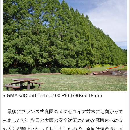
SIGMA sdQuattroH iso100 F10 1/30sec 18mm
最後にフランス式庭園のメタセコイア並木にも向かって
みましたが、先日の大雨の安全対策のためか庭園内への立
ち入りが禁止となっておりましたので、今回は遠巻きにメ