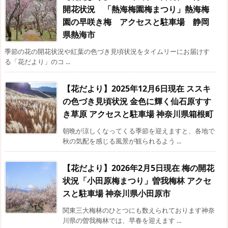
開花状況 「熱海梅園梅まつり」熱海梅
園の早咲き梅 アクセスと駐車場 静岡
県熱海市
季節の花の開花状況や紅葉の色づき見頃状況をタイムリーにお届けす
る「花だより」のコ ...
【花だより】2025年12月6日現在 ススキ
の色づき見頃状況 金色に輝く仙石原すす
き草原 アクセスと駐車場 神奈川県箱根町
朝晩が涼しくなってくる季節を迎えますと、各地で
秋の気配を感じる風景が観られるよう ...
【花だより】2026年2月5日現在 梅の開花
状況「小田原梅まつり」曽我梅林 アクセ
スと駐車場 神奈川県小田原市
関東三大梅林のひとつにも数えられております神奈
川県の曽我梅林では、早春を迎えます ...