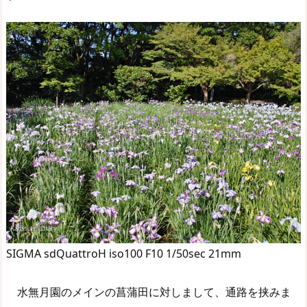
SIGMA sdQuattroH iso100 F10 1/50sec 21mm
水無月園のメインの菖蒲田に対しまして、通路を挟みま