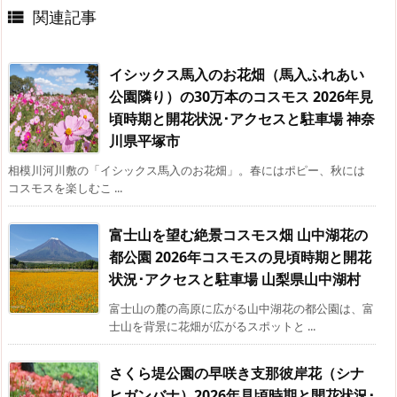
関連記事

イシックス馬入のお花畑（馬入ふれあい
公園隣り）の30万本のコスモス 2026年見
頃時期と開花状況･アクセスと駐車場 神奈
川県平塚市
相模川河川敷の「イシックス馬入のお花畑」。春にはポピー、秋には
コスモスを楽しむこ ...
富士山を望む絶景コスモス畑 山中湖花の
都公園 2026年コスモスの見頃時期と開花
状況･アクセスと駐車場 山梨県山中湖村
富士山の麓の高原に広がる山中湖花の都公園は、富
士山を背景に花畑が広がるスポットと ...
さくら堤公園の早咲き支那彼岸花（シナ
ヒガンバナ）2026年見頃時期と開花状況･