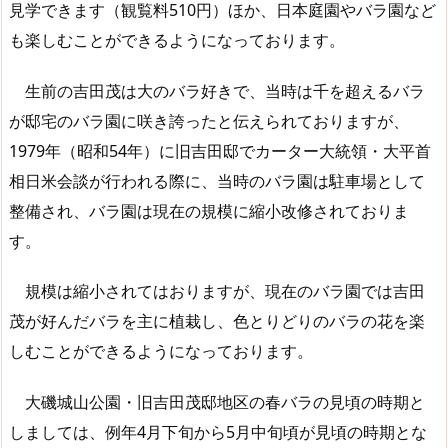
見学できます（観覧料510円）ほか、日本庭園やバラ園など
も楽しむことができるようになっております。
生前の吉田茂は大のバラ好きで、当時は千を超えるバラ
が邸宅のバラ園に咲き誇ったと伝えられておりますが、
1979年（昭和54年）に旧吉田邸でカーター大統領・大平首
相日米会談が行われる際に、当時のバラ園は駐車場として
整備され、バラ園は現在の規模に縮小改修されておりま
す。
規模は縮小されてはおりますが、現在のバラ園では吉田
茂が好んだバラを主に植栽し、色とりどりのバラの花を楽
しむことができるようになっております。
大磯城山公園・旧吉田茂邸地区の春バラの見頃の時期と
しましては、例年4月下旬から5月中旬頃が見頃の時期とな