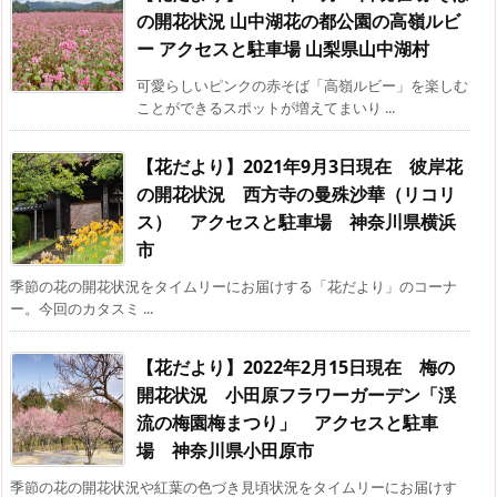
の開花状況 山中湖花の都公園の高嶺ルビ
ー アクセスと駐車場 山梨県山中湖村
可愛らしいピンクの赤そば「高嶺ルビー」を楽しむ
ことができるスポットが増えてまいり ...
【花だより】2021年9月3日現在 彼岸花
の開花状況 西方寺の曼殊沙華（リコリ
ス） アクセスと駐車場 神奈川県横浜
市
季節の花の開花状況をタイムリーにお届けする「花だより」のコーナ
ー。今回のカタスミ ...
【花だより】2022年2月15日現在 梅の
開花状況 小田原フラワーガーデン「渓
流の梅園梅まつり」 アクセスと駐車
場 神奈川県小田原市
季節の花の開花状況や紅葉の色づき見頃状況をタイムリーにお届けす