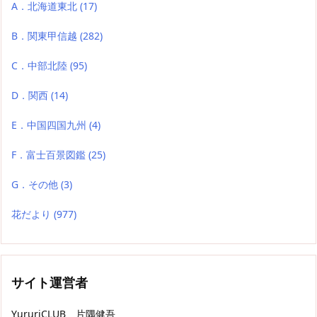
A．北海道東北
(17)
B．関東甲信越
(282)
C．中部北陸
(95)
D．関西
(14)
E．中国四国九州
(4)
F．富士百景図鑑
(25)
G．その他
(3)
花だより
(977)
サイト運営者
YururiCLUB 片隅健吾