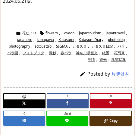
2024.05.21記
花だより
flowers
,
Foveon
,
japantourism
,
japantravel
,


japantrip
,
kanagawa
,
Katasumi
,
KatasumiDiary
,
photoblog
,
photography
,
sdQuattro
,
SIGMA
,
カタスミ
,
カタスミ日記
,
バラ
,
バラ園
,
フォトブログ
,
撮影
,
春バラ
,
神奈川県観光
,
絶景
,
花写真
,
見頃
,
観光
,
風景写真
Posted by

片隅健吾
!
0

0
Send
-
B!
Copy