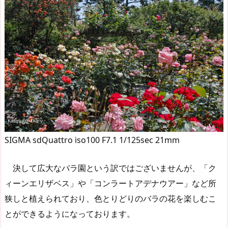
SIGMA sdQuattro iso100 F7.1 1/125sec 21mm
決して広大なバラ園という訳ではございませんが、「ク
ィーンエリザベス」や「コンラートアデナウアー」など所
狭しと植えられており、色とりどりのバラの花を楽しむこ
とができるようになっております。