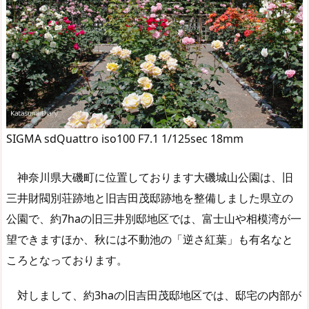
SIGMA sdQuattro iso100 F7.1 1/125sec 18mm
神奈川県大磯町に位置しております大磯城山公園は、旧
三井財閥別荘跡地と旧吉田茂邸跡地を整備しました県立の
公園で、約7haの旧三井別邸地区では、富士山や相模湾が一
望できますほか、秋には不動池の「逆さ紅葉」も有名なと
ころとなっております。
対しまして、約3haの旧吉田茂邸地区では、邸宅の内部が