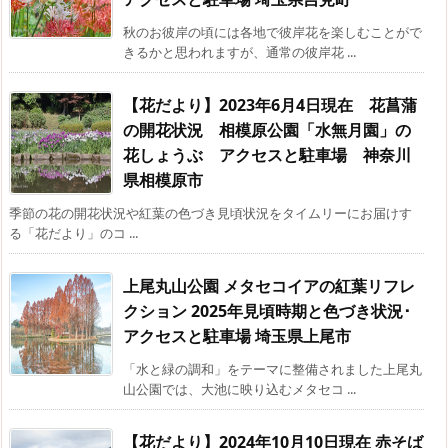
秋のお彼岸の頃には各地で彼岸花を楽しむことがで
きるかと思われますが、通常の彼岸花 ...
【花だより】2023年6月4日現在 花菖蒲
の開花状況 相模原公園「水無月園」の
花しょうぶ アクセスと駐車場 神奈川
県相模原市
季節の花の開花状況や紅葉の色づき見頃状況をタイムリーにお届けす
る「花だより」のコ ...
上尾丸山公園 メタセコイアの紅葉リフレ
クション 2025年見頃時期と色づき状況･
アクセスと駐車場 埼玉県上尾市
「水と緑の調和」をテーマに整備されました上尾丸
山公園では、大池に映り込むメタセコ ...
【花だより】2024年10月10日現在 赤そば