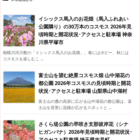
イシックス馬入のお花畑（馬入ふれあい
公園隣り）の30万本のコスモス 2026年見
頃時期と開花状況･アクセスと駐車場 神奈
川県平塚市
相模川河川敷の「イシックス馬入のお花畑」。春にはポピー、秋には
コスモスを楽しむこ ...
富士山を望む絶景コスモス畑 山中湖花の
都公園 2026年コスモスの見頃時期と開花
状況･アクセスと駐車場 山梨県山中湖村
富士山の麓の高原に広がる山中湖花の都公園は、富
士山を背景に花畑が広がるスポットと ...
さくら堤公園の早咲き支那彼岸花（シナ
ヒガンバナ）2026年見頃時期と開花状況･
アクセスと駐車場 埼玉県吉見町