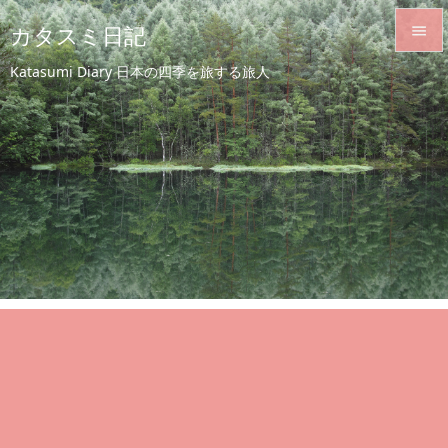
カタスミ日記


Katasumi Diary 日本の四季を旅する旅人
メニュ

サイド

前へ

次へ

検索