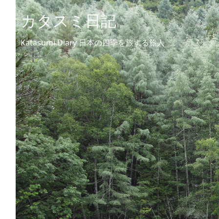
カタスミ日記
Katasumi Diary 日本の四季を旅する旅人