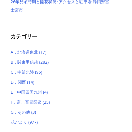
26年見頃時期と開花状況･アクセスと駐車場 静岡県富
士宮市
カテゴリー
A．北海道東北
(17)
B．関東甲信越
(282)
C．中部北陸
(95)
D．関西
(14)
E．中国四国九州
(4)
F．富士百景図鑑
(25)
G．その他
(3)
花だより
(977)