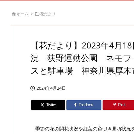
ホーム
>
花だより


【花だより】2023年4月
況 荻野運動公園 ネモフ
スと駐車場 神奈川県厚木
2024年4月24日

Twitter
Facebook
Pin it
季節の花の開花状況や紅葉の色づき見頃状況を