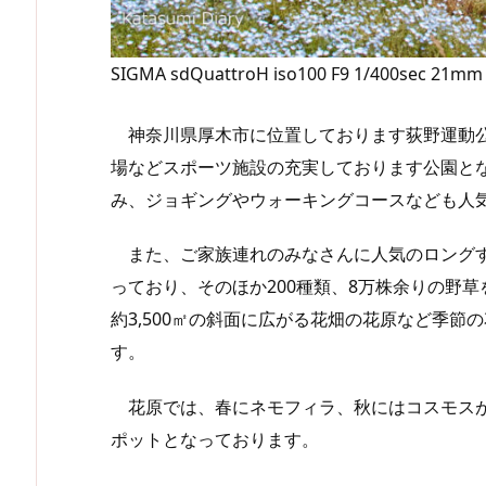
SIGMA sdQuattroH iso100 F9 1/400sec 21mm
神奈川県厚木市に位置しております荻野運動公
場などスポーツ施設の充実しております公園と
み、ジョギングやウォーキングコースなども人
また、ご家族連れのみなさんに人気のロングす
っており、そのほか200種類、8万株余りの野
約3,500㎡の斜面に広がる花畑の花原など季
す。
花原では、春にネモフィラ、秋にはコスモスが
ポットとなっております。