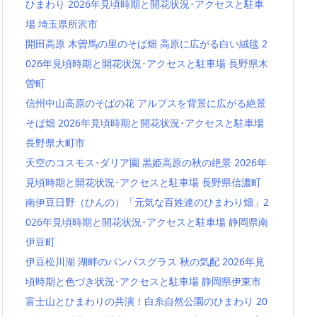
ひまわり 2026年見頃時期と開花状況･アクセスと駐車
場 埼玉県所沢市
開田高原 木曽馬の里のそば畑 高原に広がる白い絨毯 2
026年見頃時期と開花状況･アクセスと駐車場 長野県木
曽町
信州中山高原のそばの花 アルプスを背景に広がる絶景
そば畑 2026年見頃時期と開花状況･アクセスと駐車場
長野県大町市
天空のコスモス･ダリア園 黒姫高原の秋の絶景 2026年
見頃時期と開花状況･アクセスと駐車場 長野県信濃町
南伊豆日野（ひんの）「元気な百姓達のひまわり畑」2
026年見頃時期と開花状況･アクセスと駐車場 静岡県南
伊豆町
伊豆松川湖 湖畔のパンパスグラス 秋の気配 2026年見
頃時期と色づき状況･アクセスと駐車場 静岡県伊東市
富士山とひまわりの共演！白糸自然公園のひまわり 20