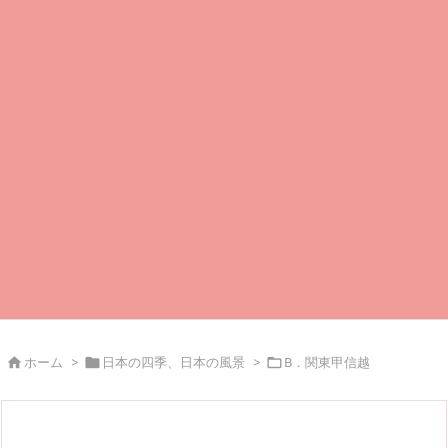
ホーム
>
日本の四季、日本の風景
>
B．関東甲信越


