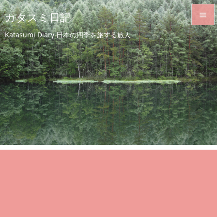
カタスミ日記


Katasumi Diary 日本の四季を旅する旅人
メニュ

サイド

前へ

次へ

検索