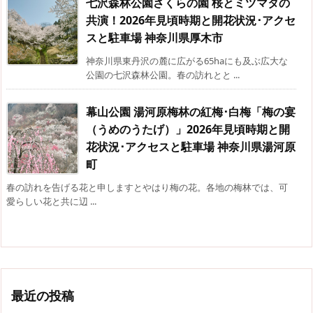
七沢森林公園さくらの園 桜とミツマタの
共演！2026年見頃時期と開花状況･アクセ
スと駐車場 神奈川県厚木市
神奈川県東丹沢の麓に広がる65haにも及ぶ広大な
公園の七沢森林公園。春の訪れとと ...
幕山公園 湯河原梅林の紅梅･白梅「梅の宴
（うめのうたげ）」2026年見頃時期と開
花状況･アクセスと駐車場 神奈川県湯河原
町
春の訪れを告げる花と申しますとやはり梅の花。各地の梅林では、可
愛らしい花と共に辺 ...
最近の投稿