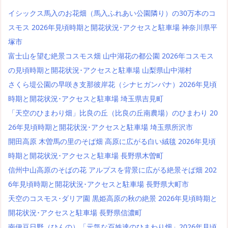
イシックス馬入のお花畑（馬入ふれあい公園隣り）の30万本のコ
スモス 2026年見頃時期と開花状況･アクセスと駐車場 神奈川県平
塚市
富士山を望む絶景コスモス畑 山中湖花の都公園 2026年コスモス
の見頃時期と開花状況･アクセスと駐車場 山梨県山中湖村
さくら堤公園の早咲き支那彼岸花（シナヒガンバナ）2026年見頃
時期と開花状況･アクセスと駐車場 埼玉県吉見町
「天空のひまわり畑」比良の丘（比良の丘南農場）のひまわり 20
26年見頃時期と開花状況･アクセスと駐車場 埼玉県所沢市
開田高原 木曽馬の里のそば畑 高原に広がる白い絨毯 2026年見頃
時期と開花状況･アクセスと駐車場 長野県木曽町
信州中山高原のそばの花 アルプスを背景に広がる絶景そば畑 202
6年見頃時期と開花状況･アクセスと駐車場 長野県大町市
天空のコスモス･ダリア園 黒姫高原の秋の絶景 2026年見頃時期と
開花状況･アクセスと駐車場 長野県信濃町
南伊豆日野（ひんの）「元気な百姓達のひまわり畑」2026年見頃