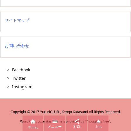
サイトマップ
お問い合わせ
Facebook
Twitter
Instagram
Copyright ©
2017
YururiCLUB , Kengo Katasumi
All Rights Reserved.




WordPress Luxeritas Theme is provided by "
Thought is free
".
メニュー
SNS
上へ
ホーム