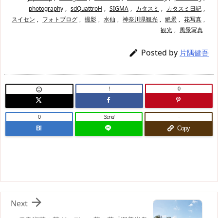
photography
,
sdQuattroH
,
SIGMA
,
カタスミ
,
カタスミ日記
,
スイセン
,
フォトブログ
,
撮影
,
水仙
,
神奈川県観光
,
絶景
,
花写真
,
観光
,
風景写真
Posted by

片隅健吾
!
0

0
Send
-
B!
Copy

Next