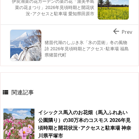
伊良湖菜の花ガーデンの菜の花「渥美半島
菜の花まつり」2026年見頃時期と開花状
況･アクセスと駐車場 愛知県田原市

Prev
猪苗代湖のしぶき氷「氷の芸術」冬の風物
詩 2026年見頃時期とアクセス･駐車場 福島
県猪苗代町
関連記事

イシックス馬入のお花畑（馬入ふれあい
公園隣り）の30万本のコスモス 2026年見
頃時期と開花状況･アクセスと駐車場 神奈
川県平塚市