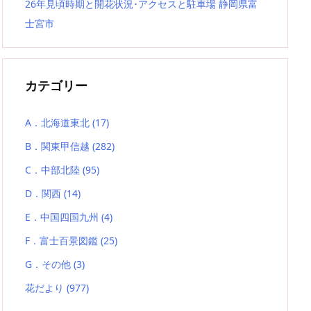
26年見頃時期と開花状況･アクセスと駐車場 静岡県富
士宮市
カテゴリー
A．北海道東北
(17)
B．関東甲信越
(282)
C．中部北陸
(95)
D．関西
(14)
E．中国四国九州
(4)
F．富士百景図鑑
(25)
G．その他
(3)
花だより
(977)