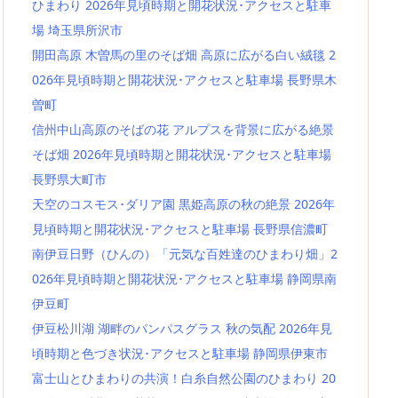
ひまわり 2026年見頃時期と開花状況･アクセスと駐車
場 埼玉県所沢市
開田高原 木曽馬の里のそば畑 高原に広がる白い絨毯 2
026年見頃時期と開花状況･アクセスと駐車場 長野県木
曽町
信州中山高原のそばの花 アルプスを背景に広がる絶景
そば畑 2026年見頃時期と開花状況･アクセスと駐車場
長野県大町市
天空のコスモス･ダリア園 黒姫高原の秋の絶景 2026年
見頃時期と開花状況･アクセスと駐車場 長野県信濃町
南伊豆日野（ひんの）「元気な百姓達のひまわり畑」2
026年見頃時期と開花状況･アクセスと駐車場 静岡県南
伊豆町
伊豆松川湖 湖畔のパンパスグラス 秋の気配 2026年見
頃時期と色づき状況･アクセスと駐車場 静岡県伊東市
富士山とひまわりの共演！白糸自然公園のひまわり 20