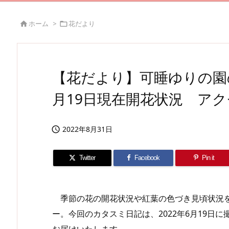
ホーム
>
花だより


【花だより】可睡ゆりの園の
月19日現在開花状況 ア
2022年8月31日

Twitter
Facebook
Pin it
季節の花の開花状況や紅葉の色づき見頃状況を
ー。今回のカタスミ日記は、2022年6月19日
お届けいたします。