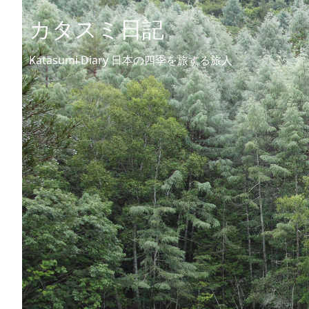
カタスミ日記
Katasumi Diary 日本の四季を旅する旅人