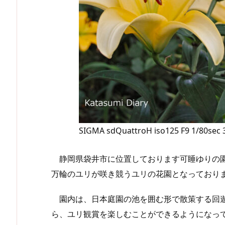
SIGMA sdQuattroH iso125 F9 1/80sec
静岡県袋井市に位置しております可睡ゆりの園は
万輪のユリが咲き競うユリの花園となっており
園内は、日本庭園の池を囲む形で散策する回遊
ら、ユリ観賞を楽しむことができるようになっ