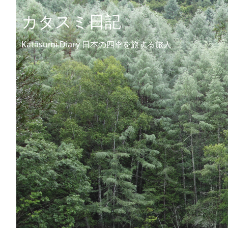
カタスミ日記
Katasumi Diary 日本の四季を旅する旅人