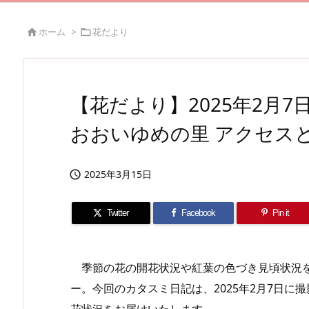
ホーム
>
花だより


【花だより】2025年2月7
おおいゆめの里 アクセス
2025年3月15日

Twitter
Facebook
Pin it
季節の花の開花状況や紅葉の色づき見頃状況を
ー。今回のカタスミ日記は、2025年2月7日
花状況をお届けいたします。