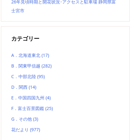
26年見頃時期と開花状況･アクセスと駐車場 静岡県富
士宮市
カテゴリー
A．北海道東北
(17)
B．関東甲信越
(282)
C．中部北陸
(95)
D．関西
(14)
E．中国四国九州
(4)
F．富士百景図鑑
(25)
G．その他
(3)
花だより
(977)