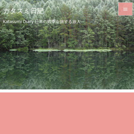
カタスミ日記


Katasumi Diary 日本の四季を旅する旅人
メニュ

サイド

前へ

次へ

検索