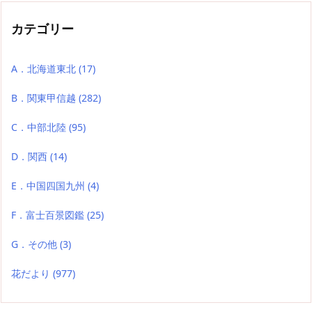
カテゴリー
A．北海道東北
(17)
B．関東甲信越
(282)
C．中部北陸
(95)
D．関西
(14)
E．中国四国九州
(4)
F．富士百景図鑑
(25)
G．その他
(3)
花だより
(977)