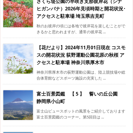
さくら堤公園の早咲き支那彼岸花（シナ
ヒガンバナ）2026年見頃時期と開花状況･
アクセスと駐車場 埼玉県吉見町
秋のお彼岸の頃には各地で彼岸花を楽しむことがで
きるかと思われますが、通常の彼岸花 ...
【花だより】2024年11月01日現在 コスモ
スの開花状況 荻野運動公園花原の秋桜 ア
クセスと駐車場 神奈川県厚木市
神奈川県厚木市の荻野運動公園は、陸上競技場や総
合体育館などスポーツ施設の充実した ...
富士百景図鑑 【 5 】 誓いの丘公園
静岡県小山町
富士山ビュースポットの風景をご紹介しております
富士百景図鑑のコーナー。第5回目は ...