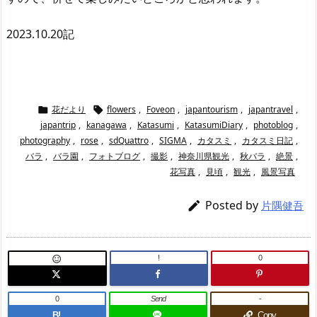
2023.10.20記
花だより
flowers
,
Foveon
,
japantourism
,
japantravel
,


japantrip
,
kanagawa
,
Katasumi
,
KatasumiDiary
,
photoblog
,
photography
,
rose
,
sdQuattro
,
SIGMA
,
カタスミ
,
カタスミ日記
,
バラ
,
バラ園
,
フォトブログ
,
撮影
,
神奈川県観光
,
秋バラ
,
絶景
,
花写真
,
見頃
,
観光
,
風景写真
Posted by

片隅健吾
!
0

0
Send
-
B!
Copy