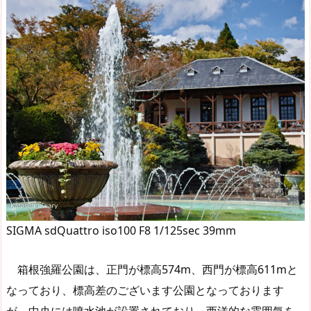
SIGMA sdQuattro iso100 F8 1/125sec 39mm
箱根強羅公園は、正門が標高574m、西門が標高611mと
なっており、標高差のございます公園となっております