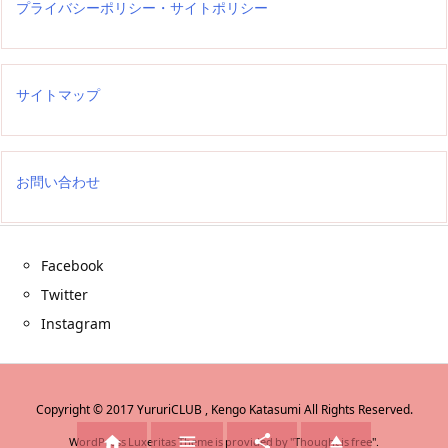
プライバシーポリシー・サイトポリシー
サイトマップ
お問い合わせ
Facebook
Twitter
Instagram
Copyright ©
2017
YururiCLUB , Kengo Katasumi
All Rights Reserved.




WordPress Luxeritas Theme is provided by "
Thought is free
".