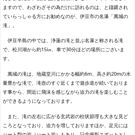
ますので、わざわざその為だけに訪れるのは、と躊躇され
ていらっしゃる方にお勧めなのが、伊豆市の名瀑「萬城の
滝」。
伊豆半島の中では、浄蓮の滝と並ぶ名瀑と称される滝
で、松川湖から約15㎞、車で30分ほどの場所にございま
す。
萬城の滝は、地蔵堂川にかかる幅約6m、高さ約20mの水
量豊かな滝で、滝壺のすぐ近くまで遊歩道が続いておりま
す事から、間近に飛沫を感じながら迫力の滝を楽しむこと
ができるようになっております。
また、滝の左右に広がる玄武岩の柱状節理も大きな見ど
ころとなっており、迫力を増しておりますほか、足元には
ハート型の岩（ハート岩）もあり、記念撮影スポットとし