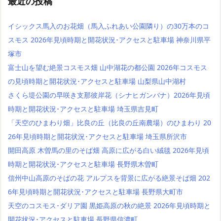
最近の投稿
イシックス馬入のお花畑（馬入ふれあい公園隣り）の30万本のコ
スモス 2026年見頃時期と開花状況･アクセスと駐車場 神奈川県平
塚市
富士山を望む絶景コスモス畑 山中湖花の都公園 2026年コスモス
の見頃時期と開花状況･アクセスと駐車場 山梨県山中湖村
さくら堤公園の早咲き支那彼岸花（シナヒガンバナ）2026年見頃
時期と開花状況･アクセスと駐車場 埼玉県吉見町
「天空のひまわり畑」比良の丘（比良の丘南農場）のひまわり 20
26年見頃時期と開花状況･アクセスと駐車場 埼玉県所沢市
開田高原 木曽馬の里のそば畑 高原に広がる白い絨毯 2026年見頃
時期と開花状況･アクセスと駐車場 長野県木曽町
信州中山高原のそばの花 アルプスを背景に広がる絶景そば畑 202
6年見頃時期と開花状況･アクセスと駐車場 長野県大町市
天空のコスモス･ダリア園 黒姫高原の秋の絶景 2026年見頃時期と
開花状況･アクセスと駐車場 長野県信濃町