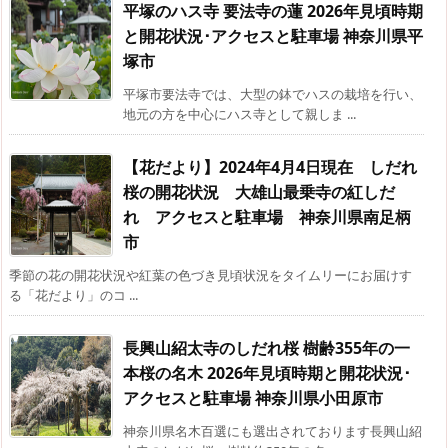
平塚のハス寺 要法寺の蓮 2026年見頃時期
と開花状況･アクセスと駐車場 神奈川県平
塚市
平塚市要法寺では、大型の鉢でハスの栽培を行い、
地元の方を中心にハス寺として親しま ...
【花だより】2024年4月4日現在 しだれ
桜の開花状況 大雄山最乗寺の紅しだ
れ アクセスと駐車場 神奈川県南足柄
市
季節の花の開花状況や紅葉の色づき見頃状況をタイムリーにお届けす
る「花だより」のコ ...
長興山紹太寺のしだれ桜 樹齢355年の一
本桜の名木 2026年見頃時期と開花状況･
アクセスと駐車場 神奈川県小田原市
神奈川県名木百選にも選出されております長興山紹