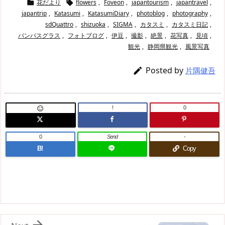
花だより
flowers
,
Foveon
,
japantourism
,
japantravel
,


japantrip
,
Katasumi
,
KatasumiDiary
,
photoblog
,
photography
,
sdQuattro
,
shizuoka
,
SIGMA
,
カタスミ
,
カタスミ日記
,
パンパスグラス
,
フォトブログ
,
伊豆
,
撮影
,
絶景
,
花写真
,
見頃
,
観光
,
静岡県観光
,
風景写真
Posted by

片隅健吾
!
0

0
Send
-
B!
Copy
