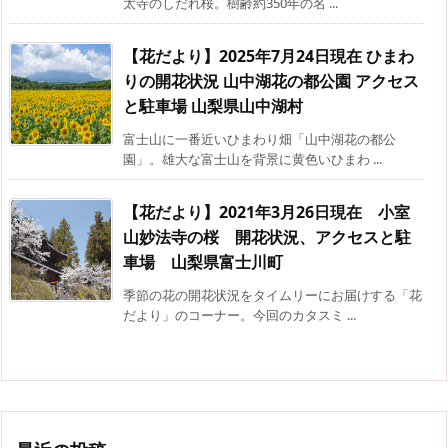
太寺のしだれ桜。樹齢約350年の名 ...
【花だより】2025年7月24日現在 ひまわ
りの開花状況 山中湖花の都公園 アクセス
と駐車場 山梨県山中湖村
富士山に一番近いひまわり畑「山中湖花の都公
園」。雄大な富士山を背景に黄色いひまわ ...
【花だより】2021年3月26日現在 小室
山妙法寺の桜 開花状況、アクセスと駐
車場 山梨県富士川町
季節の花の開花状況をタイムリーにお届けする「花
だより」のコーナー。今回のカタスミ ...