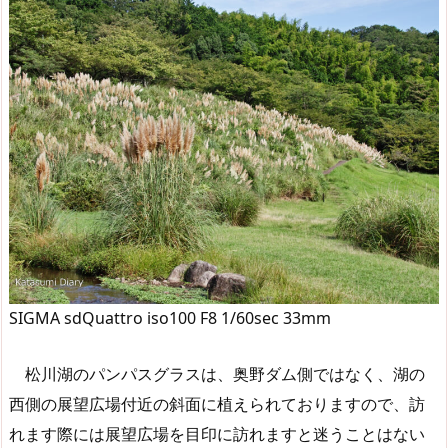
SIGMA sdQuattro iso100 F8 1/60sec 33mm
松川湖のパンパスグラスは、奥野ダム側ではなく、湖の
西側の展望広場付近の斜面に植えられておりますので、訪
れます際には展望広場を目印に訪れますと迷うことはない