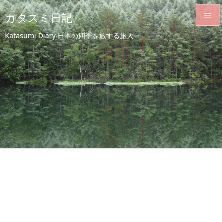
カタスミ日記


Katasumi Diary 日本の四季を旅する旅人
メニュ

サイド

前へ

次へ

検索