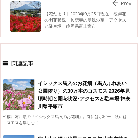

Prev
【花だより】2023年9月25日現在 彼岸花
の開花状況 興徳寺の曼殊沙華 アクセス
と駐車場 静岡県富士宮市
関連記事

イシックス馬入のお花畑（馬入ふれあい
公園隣り）の30万本のコスモス 2026年見
頃時期と開花状況･アクセスと駐車場 神奈
川県平塚市
相模川河川敷の「イシックス馬入のお花畑」。春にはポピー、秋には
コスモスを楽しむこ ...