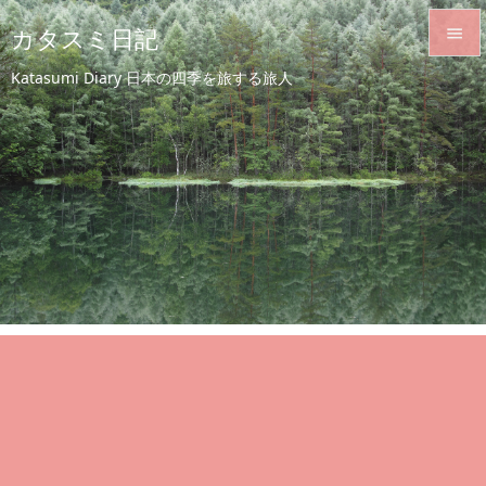
カタスミ日記


Katasumi Diary 日本の四季を旅する旅人
メニュ

サイド

前へ

次へ

検索