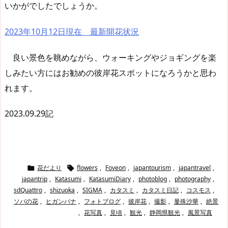
いかがでしたでしょうか。
2023年10月12日現在 最新開花状況
良い景色を眺めながら、ウォーキングやジョギングを楽
しみたい方にはお勧めの彼岸花スポットになろうかと思わ
れます。
2023.09.29記
花だより
flowers
,
Foveon
,
japantourism
,
japantravel
,


japantrip
,
Katasumi
,
KatasumiDiary
,
photoblog
,
photography
,
sdQuattro
,
shizuoka
,
SIGMA
,
カタスミ
,
カタスミ日記
,
コスモス
,
ソバの花
,
ヒガンバナ
,
フォトブログ
,
彼岸花
,
撮影
,
曼殊沙華
,
絶景
,
花写真
,
見頃
,
観光
,
静岡県観光
,
風景写真