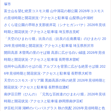
塚市
富士山を望む絶景コスモス畑 山中湖花の都公園 2026年コスモス
の見頃時期と開花状況･アクセスと駐車場 山梨県山中湖村
さくら堤公園の早咲き支那彼岸花（シナヒガンバナ）2026年見頃
時期と開花状況･アクセスと駐車場 埼玉県吉見町
「天空のひまわり畑」比良の丘（比良の丘南農場）のひまわり 20
26年見頃時期と開花状況･アクセスと駐車場 埼玉県所沢市
開田高原 木曽馬の里のそば畑 高原に広がる白い絨毯 2026年見頃
時期と開花状況･アクセスと駐車場 長野県木曽町
信州中山高原のそばの花 アルプスを背景に広がる絶景そば畑 202
6年見頃時期と開花状況･アクセスと駐車場 長野県大町市
天空のコスモス･ダリア園 黒姫高原の秋の絶景 2026年見頃時期と
開花状況･アクセスと駐車場 長野県信濃町
南伊豆日野（ひんの）「元気な百姓達のひまわり畑」2026年見頃
時期と開花状況･アクセスと駐車場 静岡県南伊豆町
伊豆松川湖 湖畔のパンパスグラス 秋の気配 2026年見頃時期と色