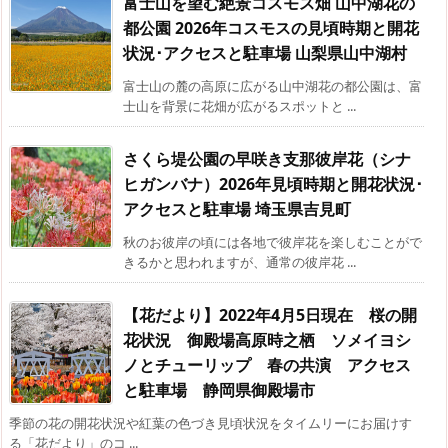
富士山を望む絶景コスモス畑 山中湖花の
都公園 2026年コスモスの見頃時期と開花
状況･アクセスと駐車場 山梨県山中湖村
富士山の麓の高原に広がる山中湖花の都公園は、富
士山を背景に花畑が広がるスポットと ...
さくら堤公園の早咲き支那彼岸花（シナ
ヒガンバナ）2026年見頃時期と開花状況･
アクセスと駐車場 埼玉県吉見町
秋のお彼岸の頃には各地で彼岸花を楽しむことがで
きるかと思われますが、通常の彼岸花 ...
【花だより】2022年4月5日現在 桜の開
花状況 御殿場高原時之栖 ソメイヨシ
ノとチューリップ 春の共演 アクセス
と駐車場 静岡県御殿場市
季節の花の開花状況や紅葉の色づき見頃状況をタイムリーにお届けす
る「花だより」のコ ...