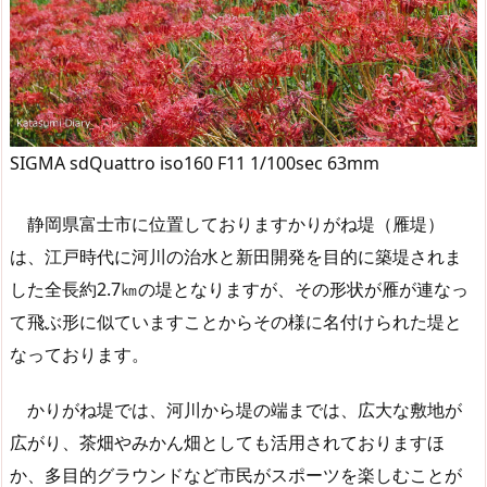
SIGMA sdQuattro iso160 F11 1/100sec 63mm
静岡県富士市に位置しておりますかりがね堤（雁堤）
は、江戸時代に河川の治水と新田開発を目的に築堤されま
した全長約2.7㎞の堤となりますが、その形状が雁が連なっ
て飛ぶ形に似ていますことからその様に名付けられた堤と
なっております。
かりがね堤では、河川から堤の端までは、広大な敷地が
広がり、茶畑やみかん畑としても活用されておりますほ
か、多目的グラウンドなど市民がスポーツを楽しむことが