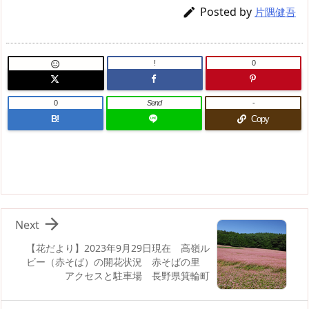
Posted by

片隅健吾
!
0

0
Send
-
B!
Copy

Next
【花だより】2023年9月29日現在 高嶺ル
ビー（赤そば）の開花状況 赤そばの里
アクセスと駐車場 長野県箕輪町