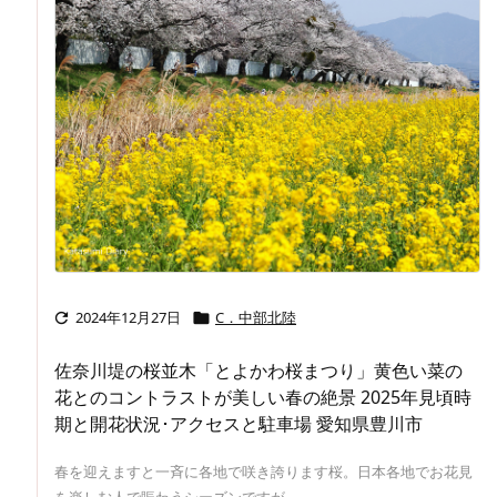
2024年12月27日
C．中部北陸


佐奈川堤の桜並木「とよかわ桜まつり」黄色い菜の
花とのコントラストが美しい春の絶景 2025年見頃時
期と開花状況･アクセスと駐車場 愛知県豊川市
春を迎えますと一斉に各地で咲き誇ります桜。日本各地でお花見
を楽しむ人で賑わうシーズンですが ...