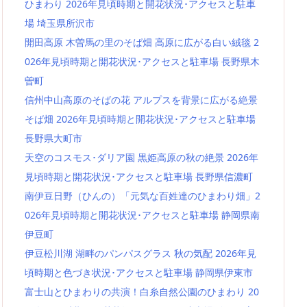
ひまわり 2026年見頃時期と開花状況･アクセスと駐車
場 埼玉県所沢市
開田高原 木曽馬の里のそば畑 高原に広がる白い絨毯 2
026年見頃時期と開花状況･アクセスと駐車場 長野県木
曽町
信州中山高原のそばの花 アルプスを背景に広がる絶景
そば畑 2026年見頃時期と開花状況･アクセスと駐車場
長野県大町市
天空のコスモス･ダリア園 黒姫高原の秋の絶景 2026年
見頃時期と開花状況･アクセスと駐車場 長野県信濃町
南伊豆日野（ひんの）「元気な百姓達のひまわり畑」2
026年見頃時期と開花状況･アクセスと駐車場 静岡県南
伊豆町
伊豆松川湖 湖畔のパンパスグラス 秋の気配 2026年見
頃時期と色づき状況･アクセスと駐車場 静岡県伊東市
富士山とひまわりの共演！白糸自然公園のひまわり 20