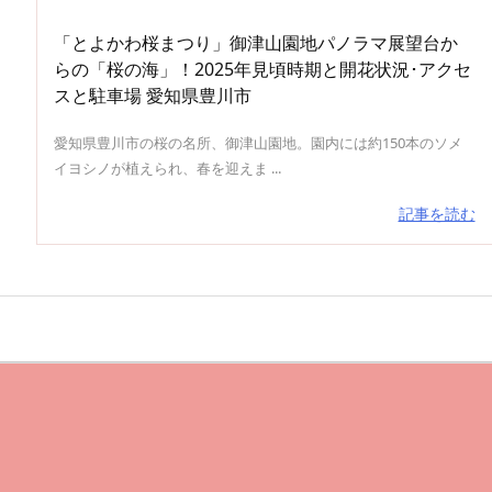
「とよかわ桜まつり」御津山園地パノラマ展望台か
らの「桜の海」！2025年見頃時期と開花状況･アクセ
スと駐車場 愛知県豊川市
愛知県豊川市の桜の名所、御津山園地。園内には約150本のソメ
イヨシノが植えられ、春を迎えま ...
記事を読む