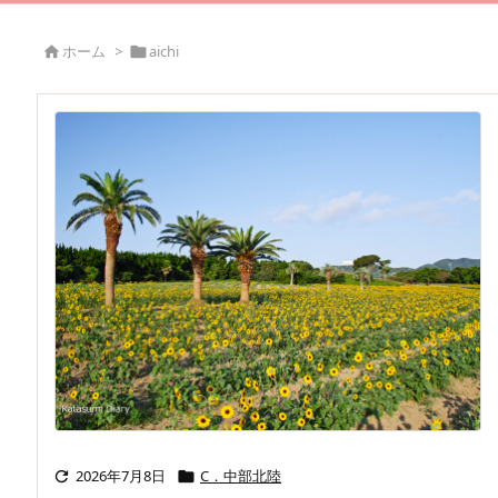
ホーム
>
aichi


2026年7月8日
C．中部北陸

