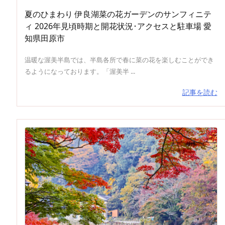
夏のひまわり 伊良湖菜の花ガーデンのサンフィニテ
ィ 2026年見頃時期と開花状況･アクセスと駐車場 愛
知県田原市
温暖な渥美半島では、半島各所で春に菜の花を楽しむことができ
るようになっております。「渥美半 ...
記事を読む