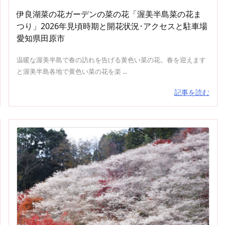
伊良湖菜の花ガーデンの菜の花「渥美半島菜の花ま
つり」2026年見頃時期と開花状況･アクセスと駐車場
愛知県田原市
温暖な渥美半島で春の訪れを告げる黄色い菜の花。春を迎えます
と渥美半島各地で黄色い菜の花を楽 ...
記事を読む