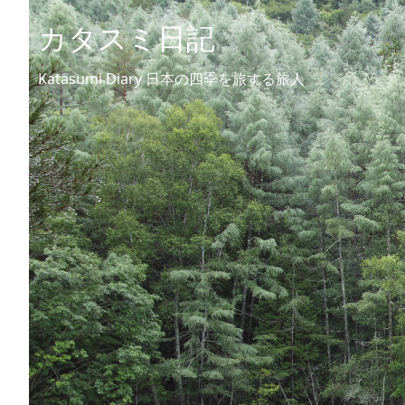
カタスミ日記
Katasumi Diary 日本の四季を旅する旅人