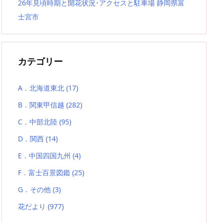
26年見頃時期と開花状況･アクセスと駐車場 静岡県富
士宮市
カテゴリー
A．北海道東北
(17)
B．関東甲信越
(282)
C．中部北陸
(95)
D．関西
(14)
E．中国四国九州
(4)
F．富士百景図鑑
(25)
G．その他
(3)
花だより
(977)