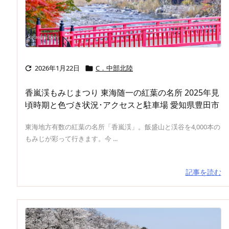
2026年1月22日
C．中部北陸


香嵐渓もみじまつり 東海随一の紅葉の名所 2025年見
頃時期と色づき状況･アクセスと駐車場 愛知県豊田市
東海地方有数の紅葉の名所「香嵐渓」。飯盛山と渓谷を4,000本の
もみじが彩って行きます。今 ...
記事を読む