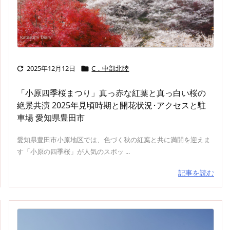
2025年12月12日
C．中部北陸


「小原四季桜まつり」真っ赤な紅葉と真っ白い桜の
絶景共演 2025年見頃時期と開花状況･アクセスと駐
車場 愛知県豊田市
愛知県豊田市小原地区では、色づく秋の紅葉と共に満開を迎えま
す「小原の四季桜」が人気のスポッ ...
記事を読む