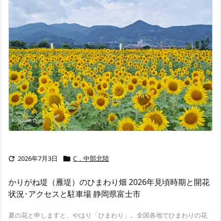
2026年7月3日
C．中部北陸


かりがね堤（雁堤）のひまわり畑 2026年見頃時期と開花
状況･アクセスと駐車場 静岡県富士市
夏の花と申しますと、やはり「ひまわり」。全国各地でひまわりの花