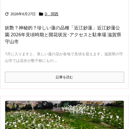
2026年6月27日
D．関西


妖艶？神秘的？珍しい蓮の品種「近江妙蓮」近江妙蓮公
園 2026年見頃時期と開花状況･アクセスと駐車場 滋賀県
守山市
7月に入りますと、美しい蓮の花が各地で見頃を迎えます。滋賀県の守
山市では花弁が数千枚にもの ...
記事を読む