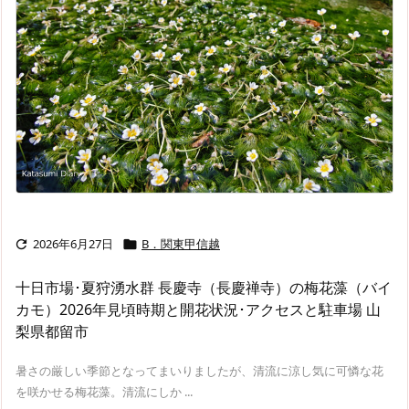
2026年6月27日
B．関東甲信越


十日市場･夏狩湧水群 長慶寺（長慶禅寺）の梅花藻（バイ
カモ）2026年見頃時期と開花状況･アクセスと駐車場 山
梨県都留市
暑さの厳しい季節となってまいりましたが、清流に涼し気に可憐な花
を咲かせる梅花藻。清流にしか ...