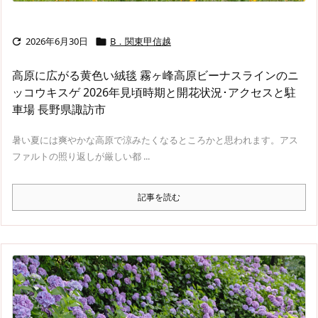
2026年6月30日
B．関東甲信越


高原に広がる黄色い絨毯 霧ヶ峰高原ビーナスラインのニ
ッコウキスゲ 2026年見頃時期と開花状況･アクセスと駐
車場 長野県諏訪市
暑い夏には爽やかな高原で涼みたくなるところかと思われます。アス
ファルトの照り返しが厳しい都 ...
記事を読む