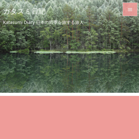
カタスミ日記


Katasumi Diary 日本の四季を旅する旅人
メニュ

サイド

前へ

次へ

検索