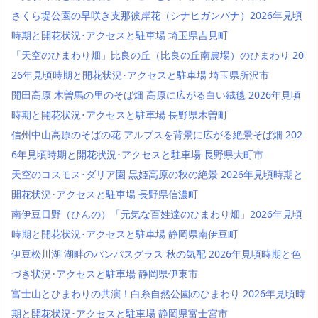
さくら堤公園の早咲き支那彼岸花（シナヒガンバナ）2026年見頃
時期と開花状況･アクセスと駐車場 埼玉県吉見町
「天空のひまわり畑」比良の丘（比良の丘南農場）のひまわり 20
26年見頃時期と開花状況･アクセスと駐車場 埼玉県所沢市
開田高原 木曽馬の里のそば畑 高原に広がる白い絨毯 2026年見頃
時期と開花状況･アクセスと駐車場 長野県木曽町
信州中山高原のそばの花 アルプスを背景に広がる絶景そば畑 202
6年見頃時期と開花状況･アクセスと駐車場 長野県大町市
天空のコスモス･ダリア園 黒姫高原の秋の絶景 2026年見頃時期と
開花状況･アクセスと駐車場 長野県信濃町
南伊豆日野（ひんの）「元気な百姓達のひまわり畑」2026年見頃
時期と開花状況･アクセスと駐車場 静岡県南伊豆町
伊豆松川湖 湖畔のパンパスグラス 秋の気配 2026年見頃時期と色
づき状況･アクセスと駐車場 静岡県伊東市
富士山とひまわりの共演！白糸自然公園のひまわり 2026年見頃時
期と開花状況･アクセスと駐車場 静岡県富士宮市