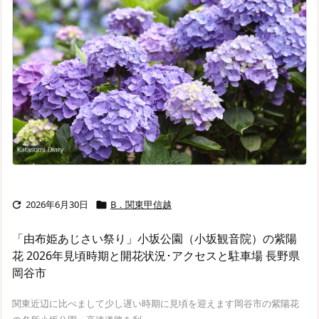
2026年6月30日
B．関東甲信越


「由布姫あじさい祭り」小坂公園（小坂観音院）の紫陽
花 2026年見頃時期と開花状況･アクセスと駐車場 長野県
岡谷市
関東近辺に比べまして少し遅い時期に見頃を迎えます岡谷市の紫陽花