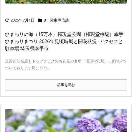
2026年7月1日
B．関東甲信越


ひまわりの海（15万本）権現堂公園（権現堂桜堤）幸手
ひまわりまつり 2026年見頃時期と開花状況･アクセスと
駐車場 埼玉県幸手市
全国的知名度もトップクラスのお花見の名所「権現堂桜堤」。約1㎞つ
づいております堤に1,00 ...
記事を読む