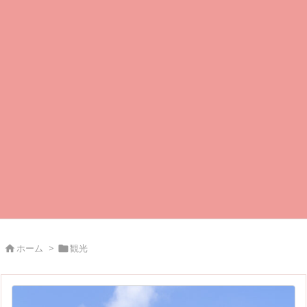
ホーム
>
観光

