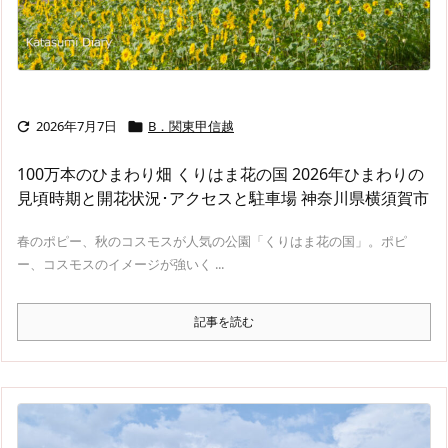
2026年7月7日
B．関東甲信越


100万本のひまわり畑 くりはま花の国 2026年ひまわりの
見頃時期と開花状況･アクセスと駐車場 神奈川県横須賀市
春のポピー、秋のコスモスが人気の公園「くりはま花の国」。ポピ
ー、コスモスのイメージが強いく ...
記事を読む