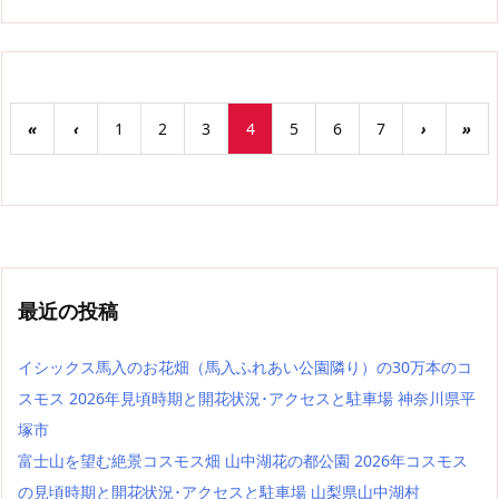
«
‹
1
2
3
4
5
6
7
›
»
最近の投稿
イシックス馬入のお花畑（馬入ふれあい公園隣り）の30万本のコ
スモス 2026年見頃時期と開花状況･アクセスと駐車場 神奈川県平
塚市
富士山を望む絶景コスモス畑 山中湖花の都公園 2026年コスモス
の見頃時期と開花状況･アクセスと駐車場 山梨県山中湖村