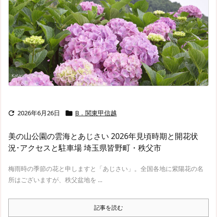
2026年6月26日
B．関東甲信越


美の山公園の雲海とあじさい 2026年見頃時期と開花状
況･アクセスと駐車場 埼玉県皆野町・秩父市
梅雨時の季節の花と申しますと「あじさい」。全国各地に紫陽花の名
所はございますが、秩父盆地を ...
記事を読む