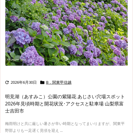
2026年6月30日
B．関東甲信越


明見湖（あすみこ）公園の紫陽花 あじさい穴場スポット
2026年見頃時期と開花状況･アクセスと駐車場 山梨県富
士吉田市
梅雨明けと共に厳しい暑さが辛い時期となってまいりますが、関東平
野部よりも一足遅く見頃を迎え ...