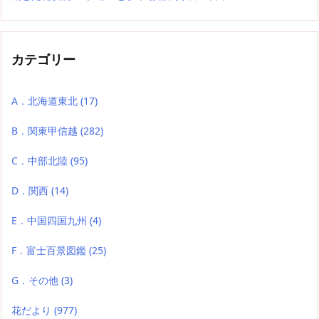
カテゴリー
A．北海道東北
(17)
B．関東甲信越
(282)
C．中部北陸
(95)
D．関西
(14)
E．中国四国九州
(4)
F．富士百景図鑑
(25)
G．その他
(3)
花だより
(977)