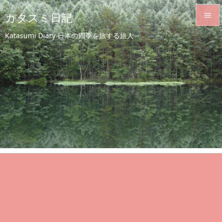
カタスミ日記


Katasumi Diary 日本の四季を旅する旅人
メニュ

サイド

前へ

次へ

検索