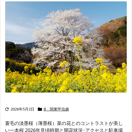
2026年5月2日
B．関東甲信越


蓑毛の淡墨桜（薄墨桜）菜の花とのコントラストが美し
い一本桜 2026年見頃時期と開花状況･アクセスと駐車場