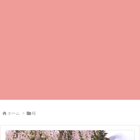
ホーム
>
桜

