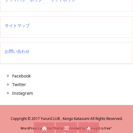
サイトマップ
お問い合わせ
Facebook
Twitter
Instagram
Copyright ©
2017
YururiCLUB , Kengo Katasumi
All Rights Reserved.



WordPress Luxeritas Theme is provided by "
Thought is free
".