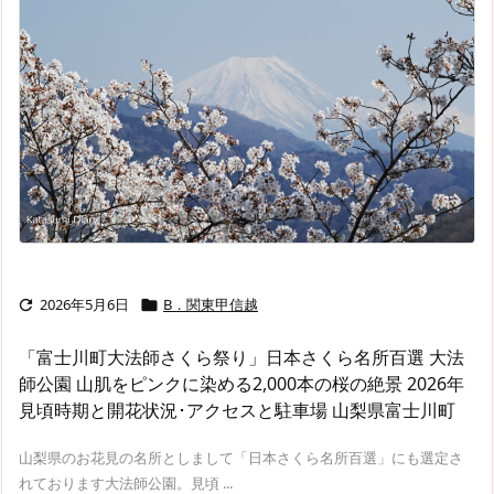
2026年5月6日
B．関東甲信越


「富士川町大法師さくら祭り」日本さくら名所百選 大法
師公園 山肌をピンクに染める2,000本の桜の絶景 2026年
見頃時期と開花状況･アクセスと駐車場 山梨県富士川町
山梨県のお花見の名所としまして「日本さくら名所百選」にも選定さ
れております大法師公園。見頃 ...