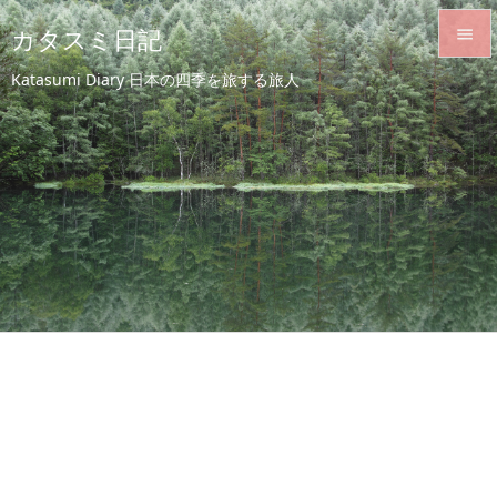
カタスミ日記


Katasumi Diary 日本の四季を旅する旅人
メニュ

サイド

前へ

次へ

検索