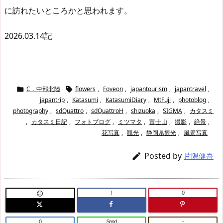
に訪れたいところかと思われます。
2026.03.14記
C．中部北陸
flowers
,
Foveon
,
japantourism
,
japantravel
,


japantrip
,
Katasumi
,
KatasumiDiary
,
MtFuji
,
photoblog
,
photography
,
sdQuattro
,
sdQuattroH
,
shizuoka
,
SIGMA
,
カタスミ
,
カタスミ日記
,
フォトブログ
,
ミツマタ
,
富士山
,
撮影
,
絶景
,
花写真
,
観光
,
静岡県観光
,
風景写真
Posted by

片隅健吾
!
0

0
Send
-