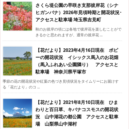
さくら堤公園の早咲き支那彼岸花（シナ
ヒガンバナ）2026年見頃時期と開花状況･
アクセスと駐車場 埼玉県吉見町
秋のお彼岸の頃には各地で彼岸花を楽しむことがで
きるかと思われますが、通常の彼岸花 ...
【花だより】2023年4月16日現在 ポピ
ーの開花状況 イシックス馬入のお花畑
（馬入ふれあい公園隣り） アクセスと
駐車場 神奈川県平塚市
季節の花の開花状況や紅葉の色づき見頃状況をタイムリーにお届けす
る「花だより」のコ ...
【花だより】2021年8月10日現在 ひま
わりと百日草、キバナコスモスの開花状
況 山中湖花の都公園 アクセスと駐車
場 山梨県山中湖村